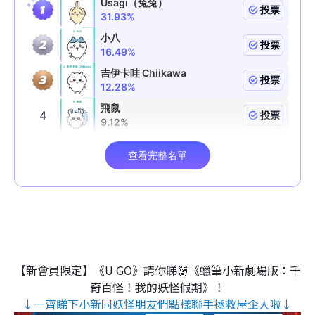
【新會員限定】《U GO》請你睇👹《蠟筆小新劇場版：千
奇百怪！我的妖怪假期》！
↓一齊睇下小新同妖怪朋友們點樣聯手拯救屋企人啦↓