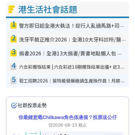
港生活社會話題
m
e
1
警方即日起全港大執法！捉行人亂過馬路+司機不專注駕駛！亂過馬路罰$2000
2
洗牙平靚正推介2026︱全港10大牙科診所/醫院懶人包 夜診至8點/鎮靜潔牙/醫療券適用
3
捐書2026︱全港13大捐書/賣書地點懶人包 二手課本最高$150＋舊書換免費咖啡/戲票
4
六合彩攪珠結果 | 六合彩近10期攪珠結果出爐+ 近30期最旺熱門中獎號碼
5
筍工招聘2026｜萊特維健藥廠請生產操作員！月薪高達$1.7萬 冷氣廠房/五天工作/保證雙糧