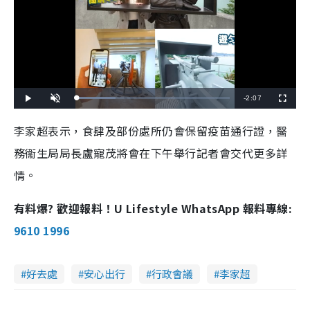
R
-
2:07
L
P
U
F
o
l
n
u
a
a
m
l
e
d
y
u
l
李家超表示，食肆及部份處所仍會保留疫苗通行證，醫
e
t
s
d
e
c
m
:
r
務衞生局局長盧寵茂將會在下午舉行記者會交代更多詳
2
e
5
e
a
.
n
5
情。
1
i
%
n
有料爆? 歡迎報料！U Lifestyle WhatsApp 報料專線:
i
9610 1996
n
g
好去處
安心出行
行政會議
李家超
T
i