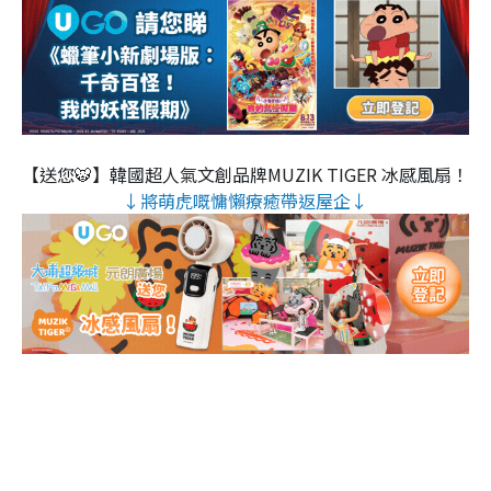
【送您🐯】韓國超人氣文創品牌MUZIK TIGER 冰感風扇！
↓將萌虎嘅慵懶療癒帶返屋企↓