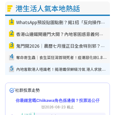
港生活人氣本地熱話
1
WhatsApp預設貼圖點刪？揭1招「反向操作」還原簡潔介面 附3步實測教學
2
香港山邊鐵閘邊門大開？內地客困惑意義何在！網民神回覆：呢種叫法理性防禦
3
鬼門開2026｜農曆七月撞正日全食特別邪？專家警告切忌做一事！揭4大禁忌+2招保平安
4
奪命寄生蟲｜食生菜狂瀉首現死者！疫潮惡化錄1.8萬宗病例 揭洗菜3大謬誤
5
內地客歎港人唔識老！揭港鐵保鮮級冷氣 港人求放過：咪投訴