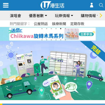
演唱會
優惠著數
玩樂情報
購物情報
熱門關鍵字：
公屋熱話
娛樂新聞
定期存款