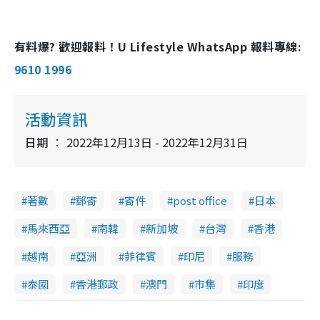
d
y
u
l
e
t
s
d
e
c
m
:
r
2
e
5
e
有料爆? 歡迎報料！U Lifestyle WhatsApp 報料專線:
a
.
n
5
1
i
9610 1996
%
n
i
活動資訊
n
日期
2022年12月13日 - 2022年12月31日
g
T
i
著數
郵寄
寄件
post office
日本
m
馬來西亞
南韓
新加坡
台灣
香港
e
越南
亞洲
菲律賓
印尼
服務
泰國
香港郵政
澳門
市集
印度