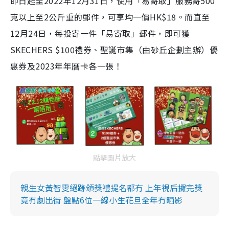
即日起至2022年12月31日，使用「易寄取」服務寄500
克以上至2公斤重的郵件，可享均一價HK$18。而直至
12月24日，每投寄一件「易寄取」郵件，即可獲
SKECHERS $100禮券、聖誕市集（由砂丘企劃主辦）優
惠券及2023年年曆卡各一張！
點擊圖片放大
親生女黃智雯絕跡頒獎禮提名都冇 上年視后攞完獎
竟冇劇出街 盤點6位一線小生花旦全年冇晒影