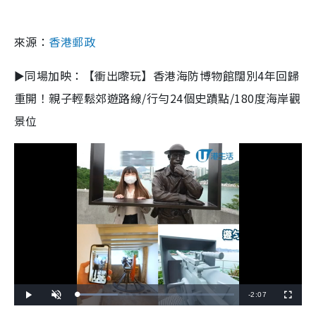
來源：
香港郵政
►同場加映：【衝出嚟玩】香港海防博物館闊別4年回歸
重開！親子輕鬆郊遊路線/行勻24個史蹟點/180度海岸觀
景位
R
-
2:07
L
P
U
F
o
l
n
u
a
a
m
l
e