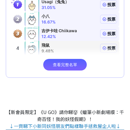
【新會員限定】《U GO》請你睇👹《蠟筆小新劇場版：千
奇百怪！我的妖怪假期》！
↓一齊睇下小新同妖怪朋友們點樣聯手拯救屋企人啦↓