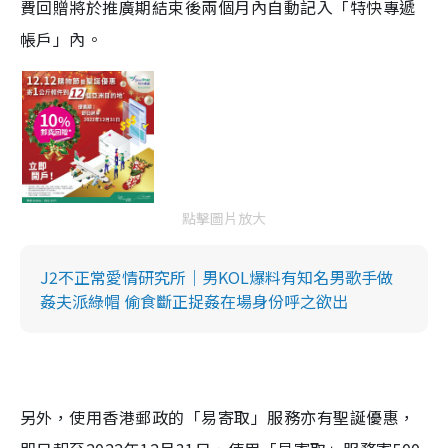
費回贈將於推廣期結束後兩個月內自動記入「特快專遞
帳戶」內。
點擊圖片放大
J2不正常愛情研究所｜男KOL爆料有知名男歌手做
姦夫派綠帽 偷食斷正捉姦在場身份呼之欲出
另外，使用香港郵政的「易寄取」服務亦有聖誕優惠，