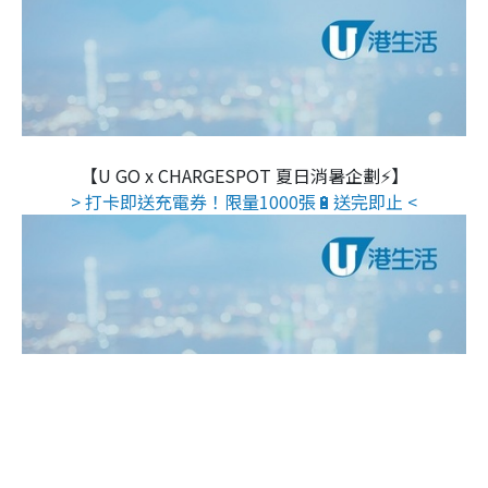
【U GO x CHARGESPOT 夏日消暑企劃⚡】
> 打卡即送充電券！限量1000張🔋送完即止 <