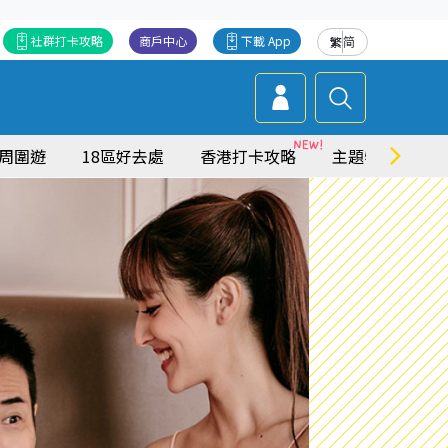
社群打卡攻略
商戶中心
下載 App
繁
简
周圍遊
18區好去處
香港打卡攻略
主題特集