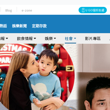
Blog
e-zone
U GO搵好去處
熱話
娛樂新聞
定期存款
情報
飲食情報
娛樂
社會
影片專區