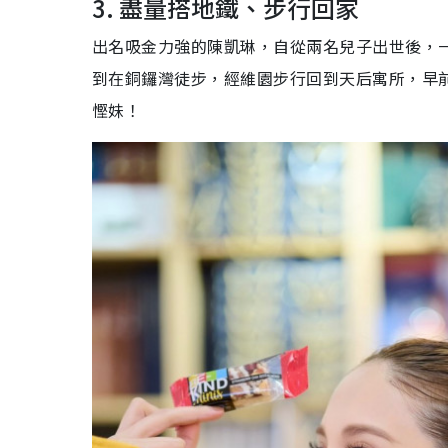
3. 盡量搭地鐵、步行回家
出名吸金力強的陳凱琳，自從兩名兒子出世後，
到在銅鑼灣徒步，經維園步行回到天后寓所，早
慳妹！