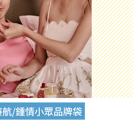
航/鍾情小眾品牌袋