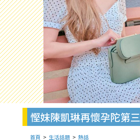
慳妹陳凱琳再懷孕陀第三
首頁
生活話題
熱話