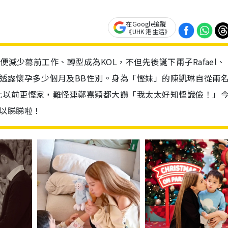
在Google追蹤
《UHK 港生活》
便減少幕前工作、轉型成為KOL，不但先後誕下兩子Rafael、
未有透露懷孕多少個月及BB性別。身為「慳妹」的陳凱琳自從兩
比以前更慳家，難怪連鄭嘉穎都大讚「我太太好知慳識儉！」
以睇睇啦！