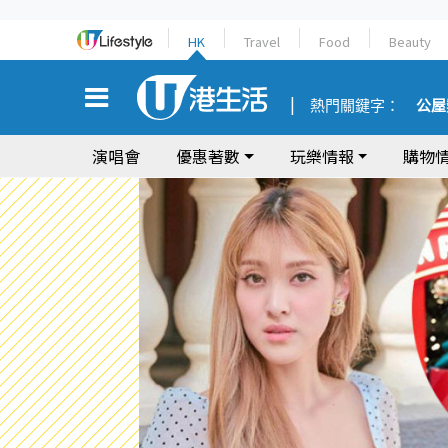
HK
Travel
Food
Beauty
熱門關鍵字：
公屋
演唱會
優惠著數
玩樂情報
購物