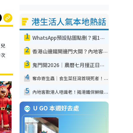
港生活人氣本地熱話
1
WhatsApp預設貼圖點刪？揭1招「反向操作」還原簡潔介面 附3步實測教學
名兒
2
香港山邊鐵閘邊門大開？內地客困惑意義何在！網民神回覆：呢種叫法理性防禦
今次
3
鬼門開2026｜農曆七月撞正日全食特別邪？專家警告切忌做一事！揭4大禁忌+2招保平安
4
奪命寄生蟲｜食生菜狂瀉首現死者！疫潮惡化錄1.8萬宗病例 揭洗菜3大謬誤
5
內地客歎港人唔識老！揭港鐵保鮮級冷氣 港人求放過：咪投訴
U GO 本週好去處