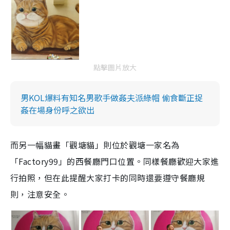
g
T
i
m
點擊圖片放大
e
男KOL爆料有知名男歌手做姦夫派綠帽 偷食斷正捉
姦在場身份呼之欲出
而另一幅貓畫「觀塘貓」則位於觀塘一家名為
「
Factory99
」的西餐廳門口位置。同樣餐廳歡迎大家進
行拍照，但在此提醒大家打卡的同時還要遵守餐廳規
則，注意安全。