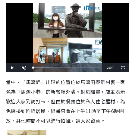
R
-
2:07
L
P
U
F
o
l
n
u
a
a
m
l
e
d
y
u
l
當中，「馬灣貓」出現的位置位於馬灣田寮新村裏一家
e
t
s
d
e
c
m
:
r
名為「馬灣小巷」的新餐廳外牆。對於貓畫，店主表示
2
e
5
e
a
.
n
5
歡迎大家到訪打卡，但由於餐廳位於私人住宅屋村，為
1
i
%
免騷擾到附近居民，貓畫只會在上午
11
時至下午
6
時開
n
放，其他時間不可以進行拍攝，請大家留意。
i
n