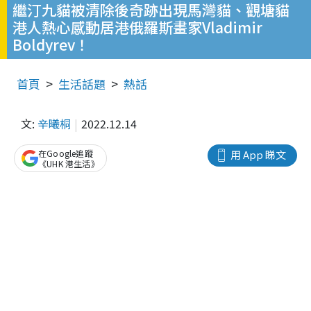
繼汀九貓被清除後奇跡出現馬灣貓、觀塘貓
港人熱心感動居港俄羅斯畫家Vladimir
Boldyrev！
首頁
生活話題
熱話
文:
辛曦桐
2022.12.14
在Google追蹤
用 App 睇文
《UHK 港生活》