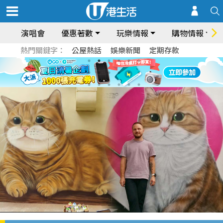
演唱會
優惠著數
玩樂情報
購物情報
熱門關鍵字：
公屋熱話
娛樂新聞
定期存款