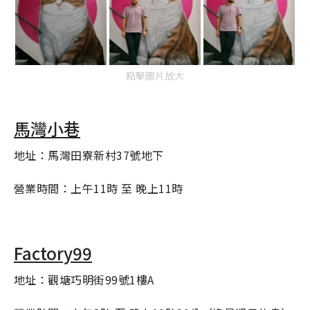
點擊圖片放大
馬灣小巷
地址：馬灣田寮新村
37
號地下
營業時間：上午
11
時 至 晚上
11
時
Factory99
地址：觀塘巧明街
99
號
1
樓
A