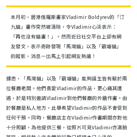
本月初，居港俄羅斯畫家Vladimir Boldyrev的「汀
九貓」畫作突然被清除，令Vladimir心淡表示：
「再也沒有貓畫！」。然而近日社交平台上卻有網
友發文，表示奇跡發現「馬灣貓」以及「觀塘貓」
的蹤影，消息一出馬上引起網友熱議！
據悉，「馬灣貓」以及「觀塘貓」能夠誕生皆有賴於兩
位餐廳老闆。他們喜愛
Vladimir
的作品，更心痛其遭
遇，於是特別邀請
Vladimir
到他們餐廳的外牆作畫。由
於餐廳是私人地方，此舉希望
Vladimir
的作品不會受到
任何干預。同時，餐廳店主在Vladimir作畫期間亦對他
十分照顧，為他提供三餐，從照片可見Vladimir亦滿臉