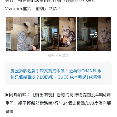
笑容，相信熱心店主們的行動已經讓本已心淡的
Vladimir重拾「繪貓」熱情！
+3
點擊圖片放大
皮匠拆解名牌手袋真實成本價！近萬蚊CHANEL銀
包只值幾百蚊？LOEWE、GUCCI成本唔過1成售價
►同場加映：【衝出嚟玩】香港海防博物館闊別4年回歸
重開！親子輕鬆郊遊路線/行勻24個史蹟點/180度海岸觀
景位