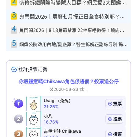
2
裝修拆鐵閘隨時變賊人目標？網民揭2大關鍵用途：裝新式等於白裝？附新舊鐵閘分別
3
鬼門開2026｜農曆七月撞正日全食特別邪？專家警告切忌做一事！揭4大禁忌+2招保平安
4
鬼門開2026｜8.13鬼節禁忌 22件事唔做得！燒肉、刺身要少食？半夜勿吹口哨/打呢個電話
5
網傳公院改用內地/副廠藥？醫生拆解正副廠分別 揭4類人換藥隨時出事