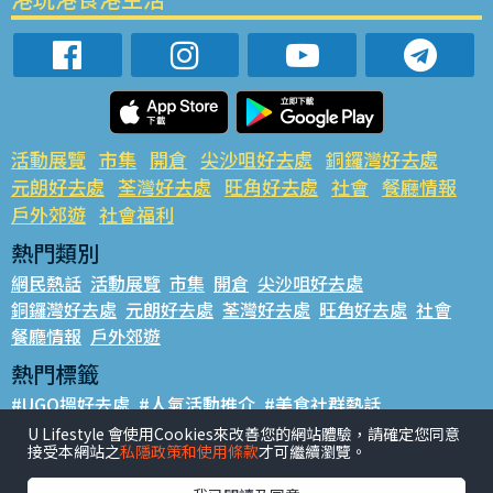
活動展覽
市集
開倉
尖沙咀好去處
銅鑼灣好去處
元朗好去處
荃灣好去處
旺角好去處
社會
餐廳情報
戶外郊遊
社會福利
熱門類別
網民熱話
活動展覽
市集
開倉
尖沙咀好去處
銅鑼灣好去處
元朗好去處
荃灣好去處
旺角好去處
社會
餐廳情報
戶外郊遊
熱門標籤
#UGO搵好去處
#人氣活動推介
#美食社群熱話
#親子玩樂好去處
#ULifestyle應用程式
#限時搶
U Lifestyle 會使用Cookies來改善您的網站體驗，請確定您同意
接受本網站之
私隱政策和使用條款
才可繼續瀏覽。
#UJetso禮物放送
#ULifestyle商戶中心
#著數
#網絡熱話