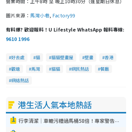
營業時間：上午
8
時 至 晚上
10
時
30
分（逢星期日休息）
圖片來源：
馬灣小巷
,
Factory99
有料爆? 歡迎報料！U Lifestyle WhatsApp 報料專線:
9610 1996
好去處
貓
貓貓壁畫屋
壁畫
香港
觀塘
馬灣
貓貓
網民熱話
餐廳
網絡熱話
港生活人氣本地熱話
1
行李清潔｜車轆污糟過馬桶58倍！專家警告忌用酒精抹 教1招免污手除菌