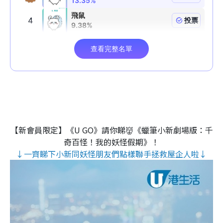
【新會員限定】《U GO》請你睇👹《蠟筆小新劇場版：千
奇百怪！我的妖怪假期》！
↓一齊睇下小新同妖怪朋友們點樣聯手拯救屋企人啦↓