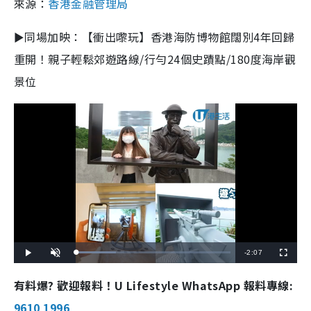
來源：
香港金融管理局
►同場加映：【衝出嚟玩】香港海防博物館闊別4年回歸
重開！親子輕鬆郊遊路線/行勻24個史蹟點/180度海岸觀
景位
R
-
2:07
L
P
U
F
o
l
n
u
a
a
m
l
e
d
y
u
l
有料爆? 歡迎報料！U Lifestyle WhatsApp 報料專線:
e
t
s
d
e
c
m
:
r
9610 1996
2
e
5