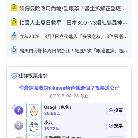
2
網傳公院改用內地/副廠藥？醫生拆解正副廠分別 揭4類人換藥隨時出事
3
怕蟲人士夏日救星！日本3COINS爆紅驅蟲神器$45起 1招「全程免觸碰」輕鬆搞定小強
4
立秋2026｜8月7日立秋進入「多事之秋」 3件事唔做得！專家教6招開運 清枱頭／銀包納氣接好運
5
颱風白海豚料周日襲浙江！經歷5次「眼牆置換」極罕見 成登陸內地最長途颱風