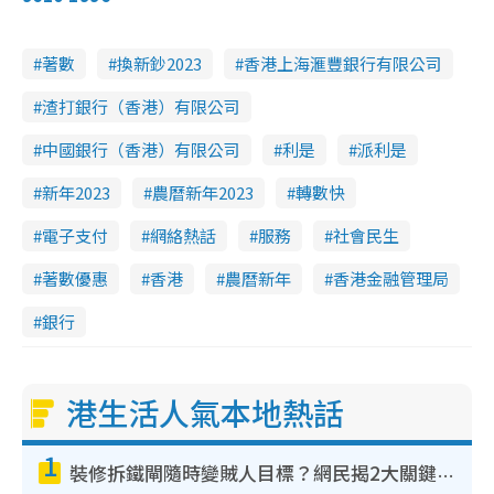
e
a
.
n
5
1
i
%
著數
換新鈔2023
香港上海滙豐銀行有限公司
n
渣打銀行（香港）有限公司
i
n
中國銀行（香港）有限公司
利是
派利是
g
新年2023
農曆新年2023
轉數快
T
電子支付
網絡熱話
服務
社會民生
i
m
著數優惠
香港
農曆新年
香港金融管理局
e
銀行
港生活人氣本地熱話
1
裝修拆鐵閘隨時變賊人目標？網民揭2大關鍵用途：裝新式等於白裝？附新舊鐵閘分別