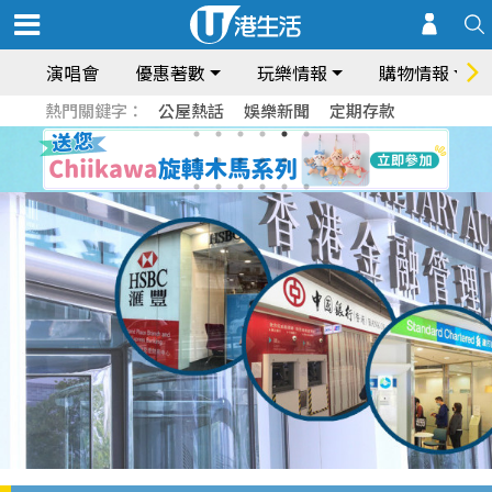
演唱會
優惠著數
玩樂情報
購物情報
熱門關鍵字：
公屋熱話
娛樂新聞
定期存款