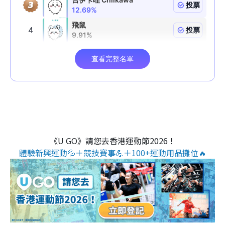
《U GO》請您去香港運動節2026！
體驗新興運動💦＋競技賽事💪＋100+運動用品攤位🔥