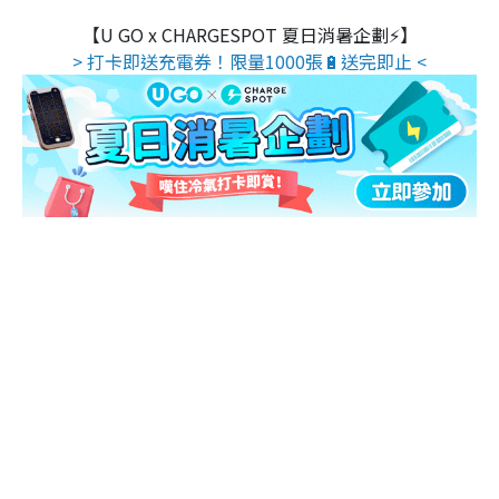
【U GO x CHARGESPOT 夏日消暑企劃⚡】
> 打卡即送充電券！限量1000張🔋送完即止 <