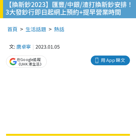
【換新鈔2023】匯豐/中銀/渣打換新鈔安排！
3大發鈔行即日起網上預約+提早營業時間
首頁
生活話題
熱話
文:
唐卓寧
2023.01.05
在Google追蹤
用 App 睇文
《UHK 港生活》