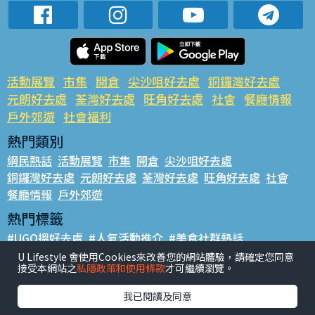
活動展覽
市集
開倉
尖沙咀好去處
銅鑼灣好去處
元朗好去處
荃灣好去處
旺角好去處
社會
餐廳情報
戶外郊遊
社會福利
熱門類別
網民熱話
活動展覽
市集
開倉
尖沙咀好去處
銅鑼灣好去處
元朗好去處
荃灣好去處
旺角好去處
社會
餐廳情報
戶外郊遊
熱門標籤
#UGO搵好去處
#人氣活動推介
#美食社群熱話
#親子玩樂好去處
#ULifestyle應用程式
#限時搶
U Lifestyle 會使用Cookies來改善您的網站體驗，請確定您同意
接受本網站之
私隱政策和使用條款
才可繼續瀏覽。
#UJetso禮物放送
#ULifestyle商戶中心
#著數
#網絡熱話
我已閱讀及同意
香港經濟日報版權所有©2026