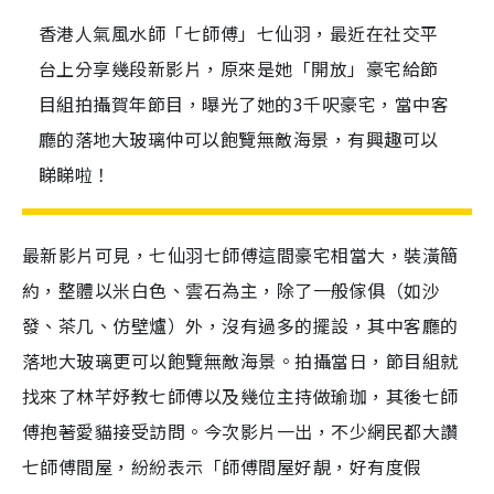
香港人氣風水師「七師傅」七仙羽，最近在社交平
台上分享幾段新影片，原來是她「開放」豪宅給節
目組拍攝賀年節目，曝光了她的3千呎豪宅，當中客
廳的落地大玻璃仲可以飽覽無敵海景，有興趣可以
睇睇啦！
最新影片可見，七仙羽七師傅這間豪宅相當大，裝潢簡
約，整體以米白色、雲石為主，除了一般傢俱（如沙
發、茶几、仿壁爐）外，沒有過多的擺設，其中客廳的
落地大玻璃更可以飽覽無敵海景。拍攝當日，節目組就
找來了林芊妤教七師傅以及幾位主持做瑜珈，其後七師
傅抱著愛貓接受訪問。今次影片一出，不少網民都大讚
七師傅間屋，紛紛表示「師傅間屋好靚，好有度假