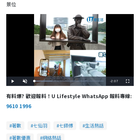
景位
R
-
2:07
L
P
U
F
o
l
n
u
a
a
m
l
e
d
y
u
l
有料爆? 歡迎報料！U Lifestyle WhatsApp 報料專線:
e
t
s
d
e
c
m
:
r
9610 1996
2
e
5
e
a
.
n
5
1
i
%
著數
七仙羽
七師傅
生活熱話
n
著數優惠
網絡熱話
i