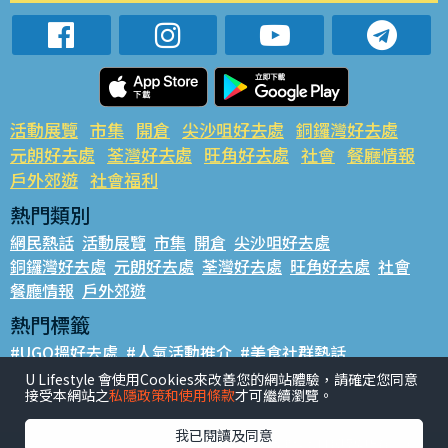
活動展覽
市集
開倉
尖沙咀好去處
銅鑼灣好去處
元朗好去處
荃灣好去處
旺角好去處
社會
餐廳情報
戶外郊遊
社會福利
熱門類別
網民熱話
活動展覽
市集
開倉
尖沙咀好去處
銅鑼灣好去處
元朗好去處
荃灣好去處
旺角好去處
社會
餐廳情報
戶外郊遊
熱門標籤
#UGO搵好去處
#人氣活動推介
#美食社群熱話
#親子玩樂好去處
#ULifestyle應用程式
#限時搶
U Lifestyle 會使用Cookies來改善您的網站體驗，請確定您同意
接受本網站之
私隱政策和使用條款
才可繼續瀏覽。
#UJetso禮物放送
#ULifestyle商戶中心
#著數
#網絡熱話
我已閱讀及同意
香港經濟日報版權所有©2026