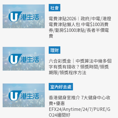
社會
電費津貼2026︱政府/中電/港燈
電費津貼懶人包 中電$100消費
券/劏房$1000津貼/長者半價電
費
理財
六合彩獎金｜中獎算法中幾多個
字有獎有錢收？領獎時間/領獎
期限/領獎程序方法
室內好去處
香港健身室推介 7大健身中心收
費+優惠
EFX24/Anytime/24/7/PURE/G
O24邊間好