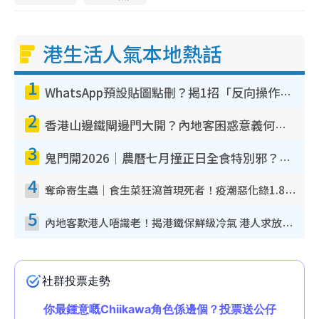
n
g
港生活人氣本地熱話
T
1
i
WhatsApp預設貼圖點刪？揭1招「反向操作」還原簡潔介面 附3步實測教學
m
2
e
香港山邊鐵閘邊門大開？內地客困惑意義何在！網民神回覆：呢種叫法理性防禦
3
鬼門開2026｜農曆七月撞正日全食特別邪？專家警告切忌做一事！揭4大禁忌+2招保平安
4
奪命寄生蟲｜食生菜狂瀉首現死者！疫潮惡化錄1.8萬宗病例 揭洗菜3大謬誤
5
內地客歎港人唔識老！揭港鐵保鮮級冷氣 港人求放過：咪投訴