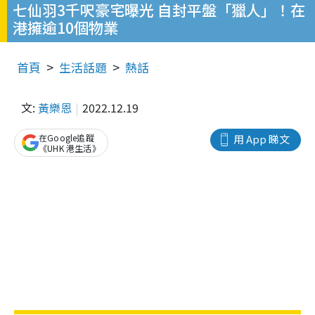
七仙羽3千呎豪宅曝光 自封平盤「獵人」！在
港擁逾10個物業
首頁
生活話題
熱話
文:
黃樂恩
2022.12.19
在Google追蹤
用 App 睇文
《UHK 港生活》