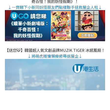
奇百怪！我的妖怪假期》！
↓一齊睇下小新同妖怪朋友們點樣聯手拯救屋企人啦↓
【送您🐯】韓國超人氣文創品牌MUZIK TIGER 冰感風扇！
↓將萌虎嘅慵懶療癒帶返屋企↓