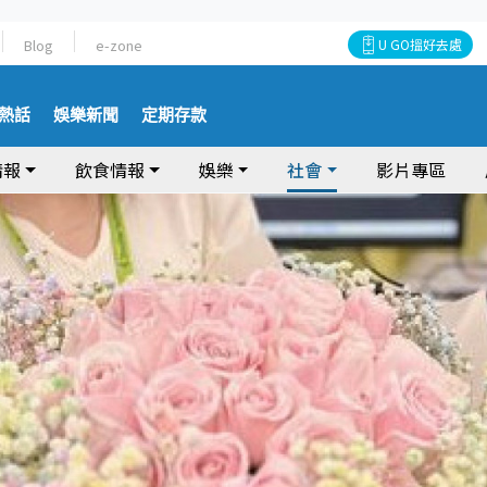
Blog
e-zone
U GO搵好去處
熱話
娛樂新聞
定期存款
情報
飲食情報
娛樂
社會
影片專區