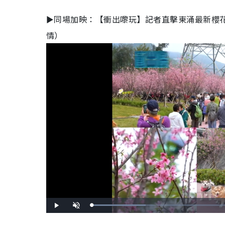
►同場加映：【衝出嚟玩】記者直擊東涌最新櫻花
情）
L
P
U
o
l
n
a
a
m
d
y
u