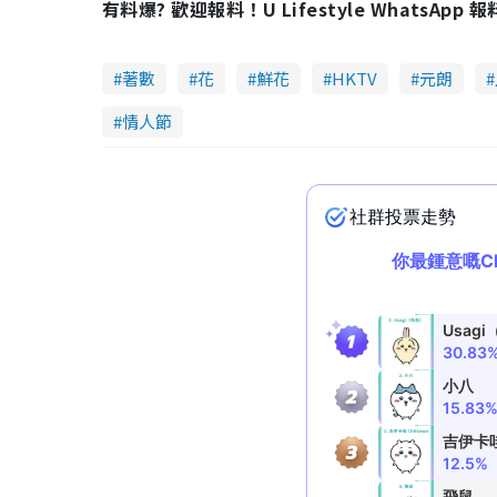
有料爆? 歡迎報料！U Lifestyle WhatsApp 
e
t
d
e
:
2
6
.
1
著數
花
鮮花
HKTV
元朗
3
%
情人節