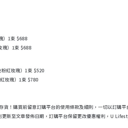
紅玫瑰）1束 $688
支紅玫瑰）1束 $688
𝘯𝘥𝘦𝘳 （9枝粉紅玫瑰）1束 $520
𝘶é （18枝紅玫瑰）1束 $780
台存貨！購買前留意訂購平台的使用條款及細則，一切以訂購平
至文章發佈日期，訂購平台保留更改優惠權利，U Lifestyl