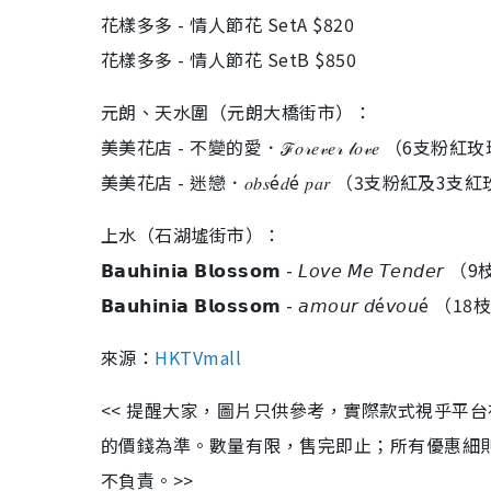
花樣多多 - 情人節花 SetA $820
花樣多多 - 情人節花 SetB $850
元朗、天水圍（元朗大橋街市）：
美美花店 - 不變的愛．ℱ𝑜𝓇𝑒𝓋𝑒𝓇 𝓁𝑜𝓋𝑒 （6支粉
美美花店 - 迷戀．𝑜𝑏𝑠é𝑑é 𝑝𝑎𝑟 （3支粉紅及3
上水（石湖墟街市）：
𝗕𝗮𝘂𝗵𝗶𝗻𝗶𝗮 𝗕𝗹𝗼𝘀𝘀𝗼𝗺 - 𝘓𝘰𝘷𝘦 𝘔𝘦 𝘛𝘦
𝗕𝗮𝘂𝗵𝗶𝗻𝗶𝗮 𝗕𝗹𝗼𝘀𝘀𝗼𝗺 - 𝘢𝘮𝘰𝘶𝘳 𝘥é𝘷
來源：
HKTVmall
<< 提醒大家，圖片只供參考，實際款式視乎平
的價錢為準。數量有限，售完即止；所有優惠細則更新
不負責。>>