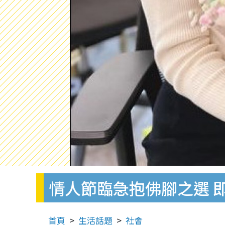
情人節臨急抱佛腳之選 
首頁
生活話題
社會