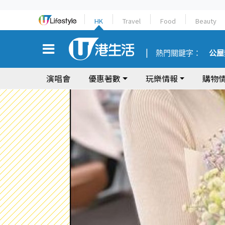
HK
Travel
Food
Beauty
熱門關鍵字：
公屋
演唱會
優惠著數
玩樂情報
購物