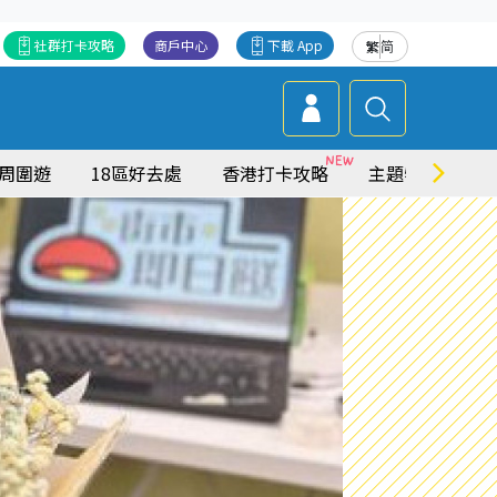
社群打卡攻略
商戶中心
下載 App
繁
简
周圍遊
18區好去處
香港打卡攻略
主題特集