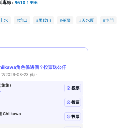
報料專線:
9610 1996
s
c
m
r
e
e
a
n
上水
坑口
馬鞍山
荃灣
天水圍
屯門
i
n
i
n
g
T
i
m
e