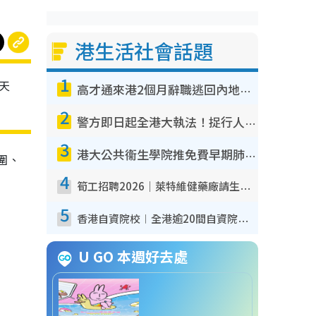
港生活社會話題
1
天
高才通來港2個月辭職逃回內地！控訴港企3宗罪 歎微管理極窒息
2
警方即日起全港大執法！捉行人亂過馬路+司機不專注駕駛！亂過馬路罰$2000
3
港大公共衞生學院推免費早期肺癌篩查！合資格人士將獲全額資助定期血液化驗／電腦斷層掃描／風險評估
圍、
4
筍工招聘2026｜萊特維健藥廠請生產操作員！月薪高達$1.7萬 冷氣廠房/五天工作/保證雙糧
5
香港自資院校︱全港逾20間自資院校課程報名攻略 留位費可退/申請日期/報名連結
U GO 本週好去處