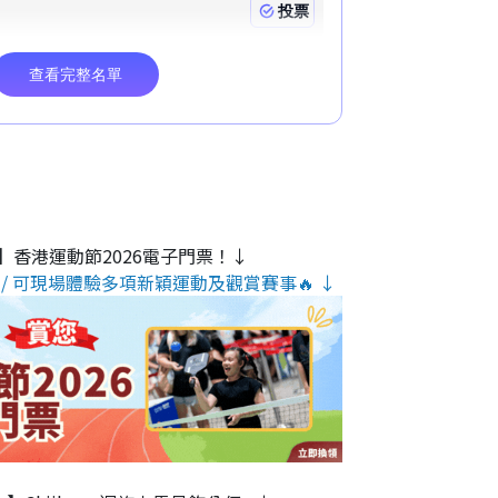
】香港運動節2026電子門票！↓
/ 可現場體驗多項新穎運動及觀賞賽事🔥 ↓