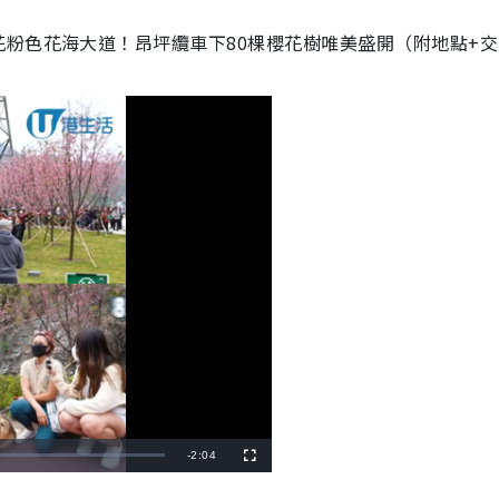
粉色花海大道！昂坪纜車下80棵櫻花樹唯美盛開（附地點+交
R
-
2:04
F
u
l
e
l