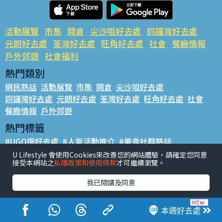
活動展覽
市集
開倉
尖沙咀好去處
銅鑼灣好去處
元朗好去處
荃灣好去處
旺角好去處
社會
餐廳情報
戶外郊遊
社會福利
熱門類別
網民熱話
活動展覽
市集
開倉
尖沙咀好去處
銅鑼灣好去處
元朗好去處
荃灣好去處
旺角好去處
社會
餐廳情報
戶外郊遊
熱門標籤
#UGO搵好去處
#人氣活動推介
#美食社群熱話
#親子玩樂好去處
#ULifestyle應用程式
#限時搶
U Lifestyle 會使用Cookies來改善您的網站體驗，請確定您同意
接受本網站之
私隱政策和使用條款
才可繼續瀏覽。
#UJetso禮物放送
#ULifestyle商戶中心
#著數
#網絡熱話
我已閱讀及同意
香港經濟日報版權所有©2026
本週好去處