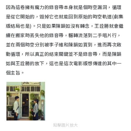
因為這卷擁有魔力的錄音帶本身就是個時空漏洞，循環
是從它開始的，毀掉它也就能回到原始的時空軌道(劇集
版結局也是)。只是如果陳韻如沒有轉念，王詮勝就會繼
續在搬家時丟失他的錄音帶，輾轉流落到二手唱片行，
並在兩個時空分別被李子維和陳韻如買到，進而再次啟
動循環，所以真正的結束關鍵並不是錄音帶，而是陳韻
如與王詮勝的放下，這也是這次電影版想傳達的其中一
個主旨。
點擊圖片放大