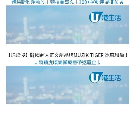
體驗新興運動💦＋競技賽事💪＋100+運動用品攤位🔥
【送您🐯】韓國超人氣文創品牌MUZIK TIGER 冰感風扇！
↓將萌虎嘅慵懶療癒帶返屋企↓