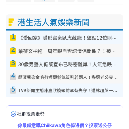
港生活人氣娛樂新聞
1
《愛回家》隱形富豪臥虎藏龍！盤點12位財氣逼人的有錢藝人：呢位靚女3億身家唔憂做
2
葉蒨文拍拖一周年親自否認情侶關係？！被質疑感情造假竟稱GM「普通同事」
3
30歲男藝人低調宣布已秘密離巢！人氣急跌變失蹤人口︰「這幾年過得並不容易」
4
簡淑兒染金毛剪短頭髮氣質判若兩人！嚇壞老公麥大力都認唔出：「你做咩事？」
5
TVB新聞主播陳嘉欣鏡頭前罕有失守！遭林超英一句說話突襲嚇親當場大笑