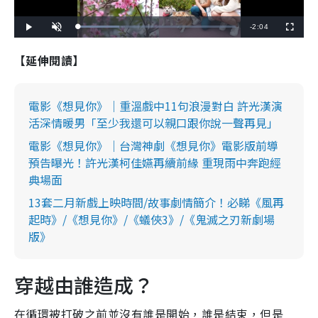
R
-
2:04
L
P
U
F
o
l
n
u
a
a
m
l
e
d
y
u
l
【延伸閱讀】
e
t
s
d
e
c
m
:
r
2
e
6
e
a
.
n
1
電影《想見你》｜重溫戲中11句浪漫對白 許光漢演
3
i
%
活深情暖男「至少我還可以親口跟你說一聲再見」
n
電影《想見你》｜台灣神劇《想見你》電影版前導
i
預告曝光！許光漢柯佳嬿再續前緣 重現雨中奔跑經
典場面
n
g
13套二月新戲上映時間/故事劇情簡介！必睇《風再
起時》/《想見你》/《蟻俠3》/《鬼滅之刃新劇場
T
版》
i
m
穿越由誰造成？
e
在循環被打破之前並沒有誰是開始，誰是結束，但是