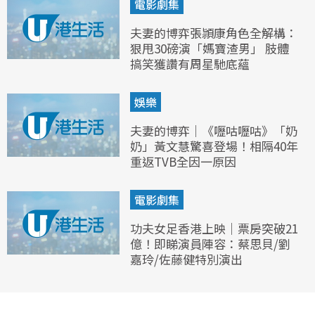
電影劇集
夫妻的博弈張頴康角色全解構：
狠甩30磅演「媽寶渣男」 肢體
搞笑獲讚有周星馳底蘊
娛樂
夫妻的博弈｜《嚦咕嚦咕》「奶
奶」黃文慧驚喜登場！相隔40年
重返TVB全因一原因
電影劇集
功夫女足香港上映｜票房突破21
億！即睇演員陣容：蔡思貝/劉
嘉玲/佐藤健特別演出