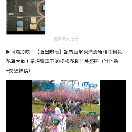
點擊圖片放大
►同場加映：【衝出嚟玩】記者直擊東涌最新櫻花粉色
花海大道！昂坪纜車下80棵櫻花樹唯美盛開（附地點
+交通詳情）