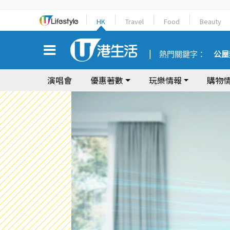
HK
Travel
Food
Beauty
熱門關鍵字：
公屋
演唱會
優惠著數
玩樂情報
購物