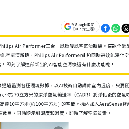
在Google追蹤
《UHK 港生活》
ilips Air Performer三合一風扇暖風空氣清新機。這款全能
清新機，Philips Air Performer能夠同時高效能淨化
！即刻了解這部新出的AI智能空清機還有什麼功能啦！
暖風空氣清新機通過監測各種環境數據，以AI技術自動調節室內溫度，只要
每小時270立方米的潔淨空氣輸送率（CADR）將淨化後的空氣
0平方米(約100平方尺) 的空間。機內加入AeraSense
過敏原數目，同時顯示到溫度和濕度，即時了解空氣質素。