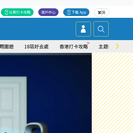
社群打卡攻略
商戶中心
下載 App
繁
简
周圍遊
18區好去處
香港打卡攻略
主題特集