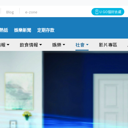
Blog
e-zone
U GO搵好去處
熱話
娛樂新聞
定期存款
情報
飲食情報
娛樂
社會
影片專區