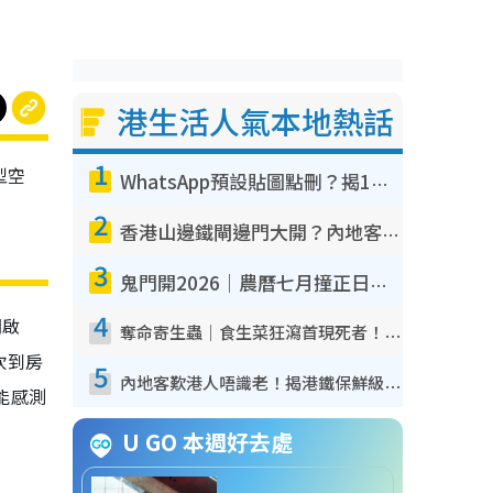
港生活人氣本地熱話
1
型空
WhatsApp預設貼圖點刪？揭1招「反向操作」還原簡潔介面 附3步實測教學
空
2
香港山邊鐵閘邊門大開？內地客困惑意義何在！網民神回覆：呢種叫法理性防禦
3
鬼門開2026｜農曆七月撞正日全食特別邪？專家警告切忌做一事！揭4大禁忌+2招保平安
4
開啟
奪命寄生蟲｜食生菜狂瀉首現死者！疫潮惡化錄1.8萬宗病例 揭洗菜3大謬誤
吹到房
5
內地客歎港人唔識老！揭港鐵保鮮級冷氣 港人求放過：咪投訴
智能感測
U GO 本週好去處