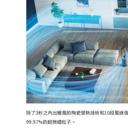
除了3秒之內出暖風的陶瓷發熱技術和10段風速強勁氣
99.97%的超微細粒子。