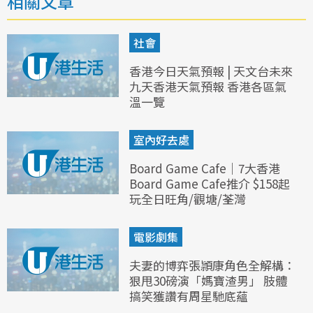
相關文章
社會
香港今日天氣預報 | 天文台未來
九天香港天氣預報 香港各區氣
溫一覽
室內好去處
Board Game Cafe｜7大香港
Board Game Cafe推介 $158起
玩全日旺角/觀塘/荃灣
電影劇集
夫妻的博弈張頴康角色全解構：
狠甩30磅演「媽寶渣男」 肢體
搞笑獲讚有周星馳底蘊