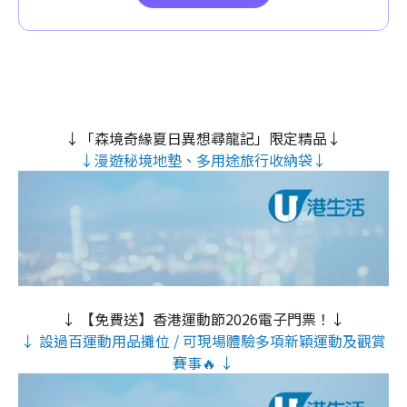
↓「森境奇緣夏日異想尋龍記」限定精品↓
↓漫遊秘境地墊、多用途旅行收納袋↓
↓ 【免費送】香港運動節2026電子門票！↓
↓ 設過百運動用品攤位 / 可現場體驗多項新穎運動及觀賞
賽事🔥 ↓