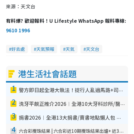
e
d
y
u
l
來源：天文台
e
t
s
d
e
c
m
:
r
2
e
3
e
有料爆? 歡迎報料！U Lifestyle WhatsApp 報料專線:
a
.
n
6
5
i
9610 1996
%
n
i
好去處
天氣預報
天氣
天文台
n
g
港生活社會話題
T
i
1
警方即日起全港大執法！捉行人亂過馬路+司機不專注駕駛！亂過馬路罰$2000
m
2
e
洗牙平靚正推介2026︱全港10大牙科診所/醫院懶人包 夜診至8點/鎮靜潔牙/醫療券適用
3
捐書2026︱全港13大捐書/賣書地點懶人包 二手課本最高$150＋舊書換免費咖啡/戲票
4
六合彩攪珠結果 | 六合彩近10期攪珠結果出爐+ 近30期最旺熱門中獎號碼