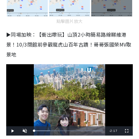
點擊圖片放大
►同場加映：【衝出嚟玩】山頂2小時簡易路線睇維港
景！10/3閉館前參觀龍虎山百年古蹟！哥哥張國榮MV取
景地
R
-
2:17
L
P
U
F
o
l
n
u
a
a
m
l