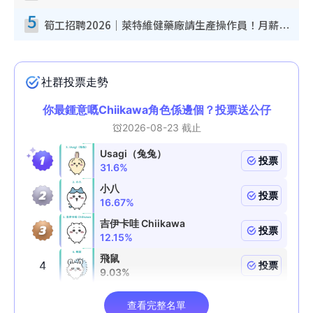
5
筍工招聘2026｜萊特維健藥廠請生產操作員！月薪高達$1.7萬 冷氣廠房/五天工作/保證雙糧