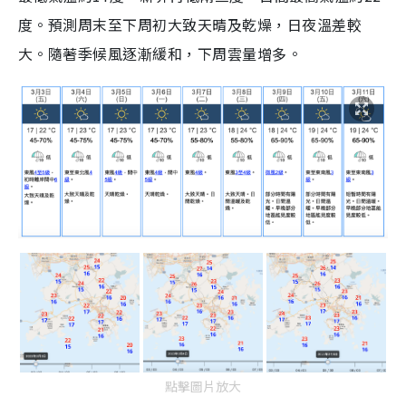
度。預測周末至下周初大致天晴及乾燥，日夜溫差較
大。隨著季候風逐漸緩和，下周雲量增多。
點擊圖片放大