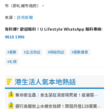
市（即札幌市政府）。
來源：
読売新聞
有料爆? 歡迎報料！U Lifestyle WhatsApp 報料專線:
9610 1996
著數
生活熱話
網絡熱話
著數優惠
札幌
港生活人氣本地熱話
1
奪命寄生蟲｜食生菜狂瀉首現死者！疫潮惡化錄1.8萬宗病例 揭洗菜3大謬誤
2
銀行高層戀上水療女技師！兩個月借128萬驚覺「沉船」沉落火海 揭背後疑似邪教操控賣淫