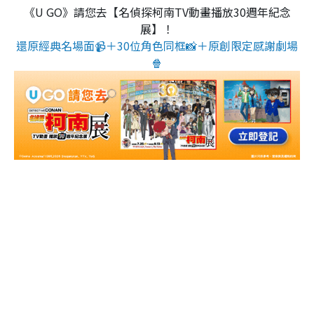
《U GO》請您去【名偵探柯南TV動畫播放30週年紀念
展】！
還原經典名場面📹＋30位角色同框📸＋原創限定感謝劇場
🍿