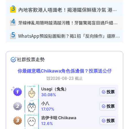
3
內地客歎港人唔識老！揭港鐵保鮮級冷氣 港人求放過：咪投訴
4
牙線棒亂用隨時越清越污糟！牙醫驚揭盲目過戶細菌恐致蛀牙：呢種先係日常真保養
5
WhatsApp預設貼圖點刪？揭1招「反向操作」還原簡潔介面 附3步實測教學