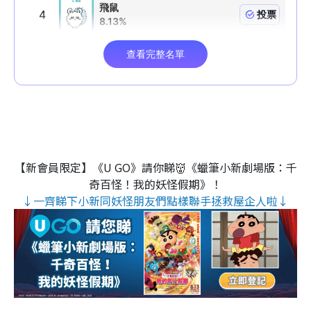
【新會員限定】《U GO》請你睇👹《蠟筆小新劇場版：千
奇百怪！我的妖怪假期》！
↓一齊睇下小新同妖怪朋友們點樣聯手拯救屋企人啦↓