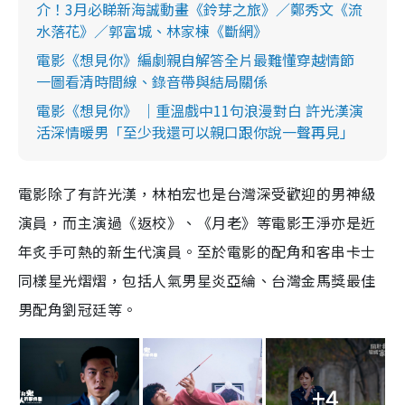
介！3月必睇新海誠動畫《鈴芽之旅》／鄭秀文《流
水落花》／郭富城、林家棟《斷網》
電影《想見你》編劇親自解答全片最難懂穿越情節
一圖看清時間線、錄音帶與結局關係
電影《想見你》 ｜重溫戲中11句浪漫對白 許光漢演
活深情暖男「至少我還可以親口跟你說一聲再見」
電影除了有許光漢，林柏宏也是台灣深受歡迎的男神級
演員，而主演過《返校》、《月老》等電影王淨亦是近
年炙手可熱的新生代演員。至於電影的配角和客串卡士
同樣星光熠熠，包括人氣男星炎亞綸、台灣金馬獎最佳
男配角劉冠廷等。
+4