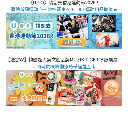
《U GO》請您去香港運動節2026！
體驗新興運動💦＋競技賽事💪＋100+運動用品攤位🔥
【送您🐯】韓國超人氣文創品牌MUZIK TIGER 冰感風扇！
↓將萌虎嘅慵懶療癒帶返屋企↓