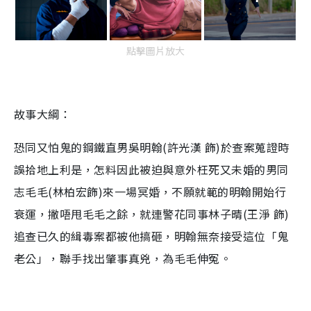
點擊圖片放大
故事大綱：
恐同又怕鬼的鋼鐵直男吳明翰(許光漢 飾)於查案蒐證時
誤拾地上利是，怎料因此被迫與意外枉死又未婚的男同
志毛毛(林柏宏飾)來一場冥婚，不願就範的明翰開始行
衰運，撇唔甩毛毛之餘，就連警花同事林子晴(王淨 飾)
追查已久的緝毒案都被他搞砸，明翰無奈接受這位「鬼
老公」，聯手找出肇事真兇，為毛毛伸冤。