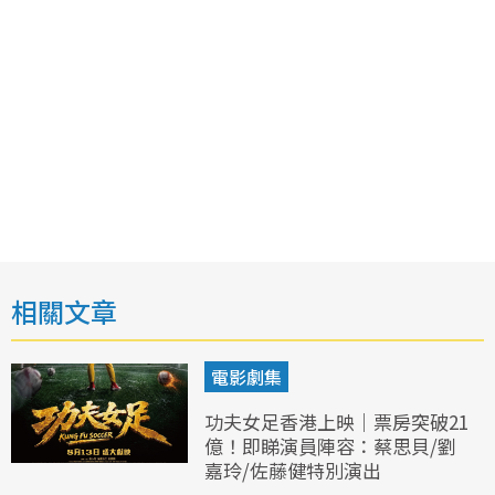
相關文章
電影劇集
功夫女足香港上映｜票房突破21
億！即睇演員陣容：蔡思貝/劉
嘉玲/佐藤健特別演出