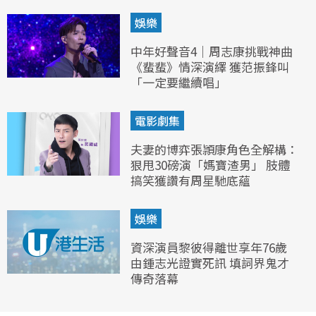
娛樂
中年好聲音4｜周志康挑戰神曲
《蜚蜚》情深演繹 獲范振鋒叫
「一定要繼續唱」
電影劇集
夫妻的博弈張頴康角色全解構：
狠甩30磅演「媽寶渣男」 肢體
搞笑獲讚有周星馳底蘊
娛樂
資深演員黎彼得離世享年76歲
由鍾志光證實死訊 填詞界鬼才
傳奇落幕