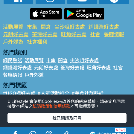
活動展覽
市集
開倉
尖沙咀好去處
銅鑼灣好去處
元朗好去處
荃灣好去處
旺角好去處
社會
餐廳情報
戶外郊遊
社會福利
熱門類別
網民熱話
活動展覽
市集
開倉
尖沙咀好去處
銅鑼灣好去處
元朗好去處
荃灣好去處
旺角好去處
社會
餐廳情報
戶外郊遊
熱門標籤
#UGO搵好去處
#人氣活動推介
#美食社群熱話
#親子玩樂好去處
#ULifestyle應用程式
#限時搶
U Lifestyle 會使用Cookies來改善您的網站體驗，請確定您同意
接受本網站之
私隱政策和使用條款
才可繼續瀏覽。
#UJetso禮物放送
#ULifestyle商戶中心
#著數
#網絡熱話
我已閱讀及同意
香港經濟日報版權所有©2026