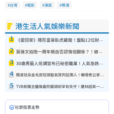
台灣
電影
演員
導演
港生活人氣娛樂新聞
1
《愛回家》隱形富豪臥虎藏龍！盤點12位財氣逼人的有錢藝人：呢位靚女3億身家唔憂做
2
葉蒨文拍拖一周年親自否認情侶關係？！被質疑感情造假竟稱GM「普通同事」
3
30歲男藝人低調宣布已秘密離巢！人氣急跌變失蹤人口︰「這幾年過得並不容易」
4
簡淑兒染金毛剪短頭髮氣質判若兩人！嚇壞老公麥大力都認唔出：「你做咩事？」
5
TVB新聞主播陳嘉欣鏡頭前罕有失守！遭林超英一句說話突襲嚇親當場大笑