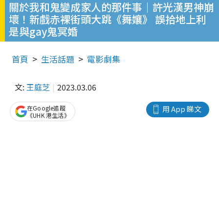
關於我和鬼變成家人的那件事｜許光漢男神崩
壞！新戲赤裸街頭大跳《舞孃》 誤拾地上利
是與gay鬼冥婚
首頁
生活話題
電影劇集
文:
王庭芝
2023.03.06
在Google追蹤
用 App 睇文
《UHK 港生活》