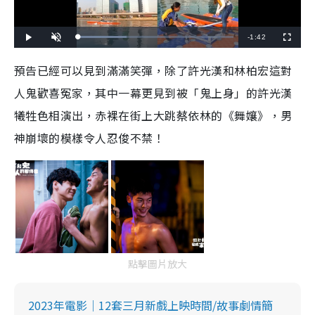
R
-
1:42
L
P
U
F
o
l
n
u
a
a
m
l
e
d
y
u
l
預告已經可以見到滿滿笑彈，除了許光漢和林柏宏這對
e
t
s
d
e
c
m
:
r
人鬼歡喜冤家，其中一幕更見到被「鬼上身」的許光漢
3
e
1
e
a
.
n
7
犧牲色相演出，赤裸在街上大跳蔡依林的《舞孃》，男
6
i
%
神崩壞的模樣令人忍俊不禁！
n
i
n
g
T
i
點擊圖片放大
m
e
2023年電影｜12套三月新戲上映時間/故事劇情簡