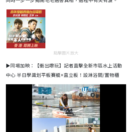
同時一步一步揭開毛毛遇害真相，過程中有笑有淚。
點擊圖片放大
►同場加映：【衝出嚟玩】記者直擊全新市區水上活動
中心 半日學識划平板賽艇+直立板！設淋浴間/置物櫃