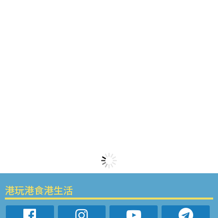
港玩港食港生活