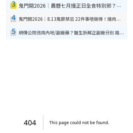
3
鬼門開2026｜農曆七月撞正日全食特別邪？專家警告切忌做一事！揭4大禁忌+2招保平安
4
鬼門開2026｜8.13鬼節禁忌 22件事唔做得！燒肉、刺身要少食？半夜勿吹口哨/打呢個電話
5
網傳公院改用內地/副廠藥？醫生拆解正副廠分別 揭4類人換藥隨時出事