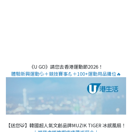
《U GO》請您去香港運動節2026！
體驗新興運動💦＋競技賽事💪＋100+運動用品攤位🔥
【送您🐯】韓國超人氣文創品牌MUZIK TIGER 冰感風扇！