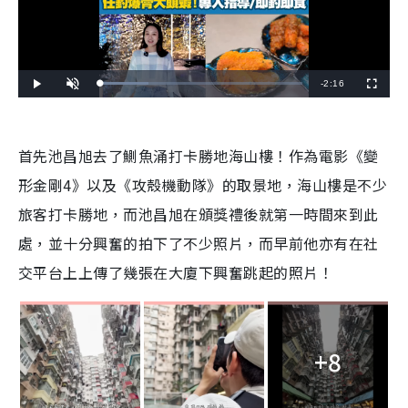
R
-
2:16
L
P
U
F
o
l
n
u
a
a
m
l
e
d
y
u
l
e
t
s
d
e
c
m
:
r
首先池昌旭去了鰂魚涌打卡勝地海山樓！作為電影《變
2
e
3
e
a
.
n
8
形金剛4》以及《攻殼機動隊》的取景地，海山樓是不少
2
i
%
旅客打卡勝地，而池昌旭在頒獎禮後就第一時間來到此
n
處，並十分興奮的拍下了不少照片，而早前他亦有在社
i
交平台上上傳了幾張在大廈下興奮跳起的照片！
n
g
T
+8
i
m