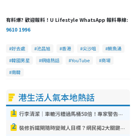
有料爆? 歡迎報料！U Lifestyle WhatsApp 報料專線:
9610 1996
好去處
池昌旭
香港
尖沙咀
鰂魚涌
韓國男星
網絡熱話
YouTube
商場
南韓
港生活人氣本地熱話
1
行李清潔｜車轆污糟過馬桶58倍！專家警告忌用酒精抹 教1招免污手除菌
2
裝修拆鐵閘隨時變賊人目標？網民揭2大關鍵用途：裝新式等於白裝？附新舊鐵閘分別