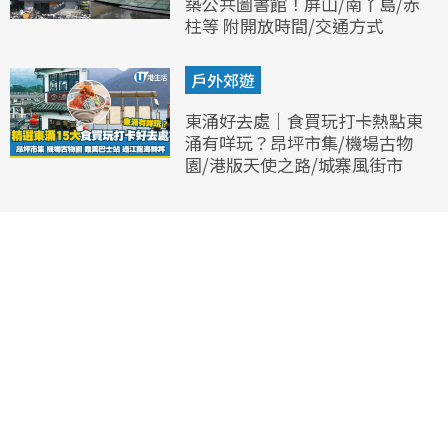
築公共圖書館！屏山/南丫島/赤
柱等 附開放時間/交通方式
戶外郊遊
東涌好去處｜食買玩打卡熱點東
涌有咩玩？昂坪市集/機場古物
園/港版天使之路/城寨風街市