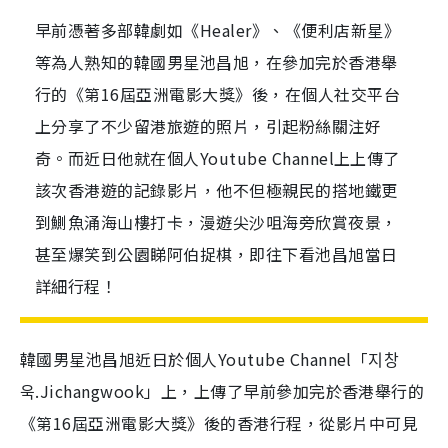
早前憑著多部韓劇如《Healer》、《便利店新星》
等為人熟知的韓國男星池昌旭，在參加完於香港舉
行的《第16屆亞洲電影大獎》後，在個人社交平台
上分享了不少留港旅遊的照片，引起粉絲關注好
奇。而近日他就在個人Youtube Channel上上傳了
該次香港遊的記錄影片，他不但極親民的搭地鐵更
到鰂魚涌海山樓打卡，漫遊尖沙咀海旁欣賞夜景，
甚至爆笑到公園睇阿伯捉棋，即往下看池昌旭當日
詳細行程！
韓國男星池昌旭近日於個人Youtube Channel「지창
욱.Jichangwook」上，上傳了早前參加完於香港舉行的
《第16屆亞洲電影大獎》後的香港行程，從影片中可見