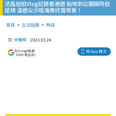
池昌旭拍Vlog記錄香港遊 貼地到公園睇阿伯
捉棋 漫遊尖沙咀海旁欣賞夜景！
首頁
生活話題
熱話
文:
辛曦桐
2023.03.24
在Google追蹤
用 App 睇文
《UHK 港生活》