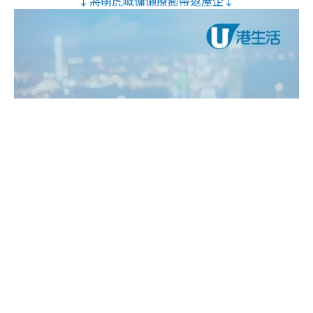
↓將萌虎嘅慵懶療癒帶返屋企↓