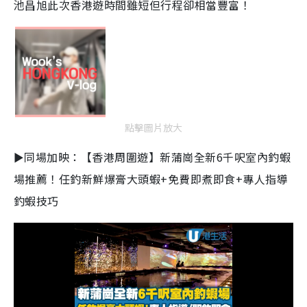
池昌旭此次香港遊時間雖短但行程卻相當豐富！
點擊圖片放大
►同場加映：【香港周圍遊】新蒲崗全新6千呎室內釣蝦
場推薦！任釣新鮮爆膏大頭蝦+免費即煮即食+專人指導
釣蝦技巧