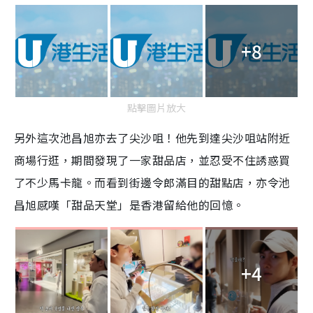
+8
點擊圖片放大
另外這次池昌旭亦去了尖沙咀！他先到達尖沙咀站附近
商場行逛，期間發現了一家甜品店，並忍受不住誘惑買
了不少馬卡龍。而看到街邊令郎滿目的甜點店，亦令池
昌旭感嘆「甜品天堂」是香港留給他的回憶。
+4