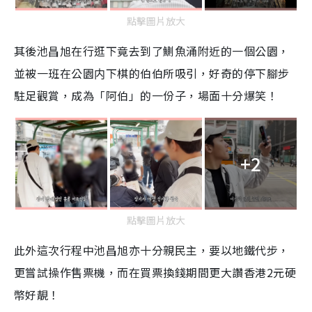
e
點擊圖片放大
其後池昌旭在行逛下竟去到了鰂魚涌附近的一個公園，
並被一班在公園内下棋的伯伯所吸引，好奇的停下腳步
駐足觀賞，成為「阿伯」的一份子，場面十分爆笑！
+2
點擊圖片放大
此外這次行程中池昌旭亦十分親民主，要以地鐵代步，
更嘗試操作售票機，而在買票換錢期間更大讚香港2元硬
幣好靚！