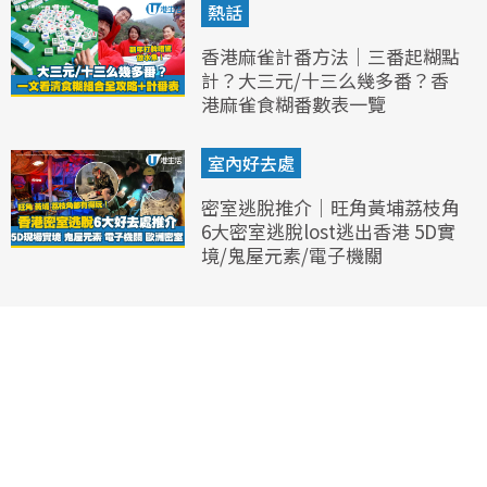
熱話
香港麻雀計番方法｜三番起糊點
計？大三元/十三么幾多番？香
港麻雀食糊番數表一覽
室內好去處
密室逃脫推介｜旺角黃埔荔枝角
6大密室逃脫lost逃出香港 5D實
境/鬼屋元素/電子機關