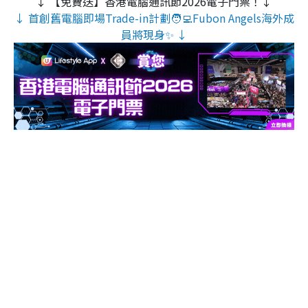
↓ 【免費送】香港電腦通訊節2026電子門票！↓
↓ 首創舊電腦即場Trade-in計劃🧑‍💻Fubon Angels海外成
員將現身✨ ↓