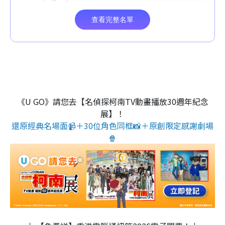
《U GO》請您去【名偵探柯南TV動畫播放30週年紀念
展】！
還原經典名場面📹＋30位角色同框📸＋原創限定感謝劇場
🍿