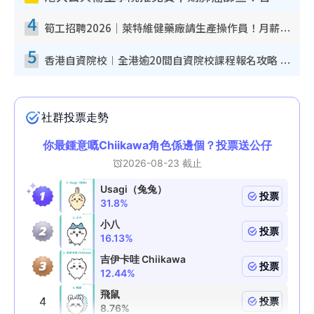
4
筍工招聘2026｜萊特維健藥廠請生產操作員！月薪高達$1.7萬 冷氣廠房/五天工作/保證雙糧
5
香港自資院校︱全港逾20間自資院校課程報名攻略 留位費可退/申請日期/報名連結