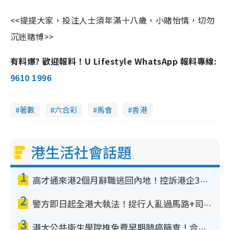
<<提提大家，投注人士須年滿十八歲，小賭怡情，切勿
沉迷賭博>>
有料爆? 歡迎報料！U Lifestyle WhatsApp 報料專線:
9610 1996
著數
六合彩
馬會
香港
港生活社會話題
1
高才通來港2個月辭職逃回內地！控訴港企3宗罪 歎微管理極窒息
2
警方即日起全港大執法！捉行人亂過馬路+司機不專注駕駛！亂過馬路罰$2000
3
港大公共衞生學院推免費早期肺癌篩查！合資格人士將獲全額資助定期血液化驗／電腦斷層掃描／風險評估