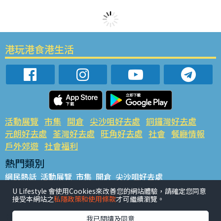
港玩港食港生活
活動展覽
市集
開倉
尖沙咀好去處
銅鑼灣好去處
元朗好去處
荃灣好去處
旺角好去處
社會
餐廳情報
戶外郊遊
社會福利
熱門類別
網民熱話
活動展覽
市集
開倉
尖沙咀好去處
銅鑼灣好去處
元朗好去處
荃灣好去處
旺角好去處
社會
U Lifestyle 會使用Cookies來改善您的網站體驗，請確定您同意
接受本網站之
私隱政策和使用條款
才可繼續瀏覽。
餐廳情報
戶外郊遊
熱門標籤
我已閱讀及同意