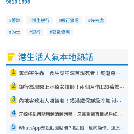
9610 1996
著數
恒生銀行
銀行優惠
好去處
的士
銀行
著數優惠
港生活人氣本地熱話
1
奪命寄生蟲｜食生菜狂瀉首現死者！疫潮惡化錄1.8萬宗病例 揭洗菜3大謬誤
2
銀行高層戀上水療女技師！兩個月借128萬驚覺「沉船」沉落火海 揭背後疑似邪教操控賣淫
3
內地客歎港人唔識老！揭港鐵保鮮級冷氣 港人求放過：咪投訴
4
牙線棒亂用隨時越清越污糟！牙醫驚揭盲目過戶細菌恐致蛀牙：呢種先係日常真保養
5
WhatsApp預設貼圖點刪？揭1招「反向操作」還原簡潔介面 附3步實測教學