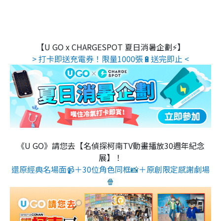
【U GO x CHARGESPOT 夏日消暑企劃⚡】
> 打卡即送充電券！限量1000張🔋送完即止 <
《U GO》請您去【名偵探柯南TV動畫播放30週年紀念
展】！
還原經典名場面📹＋30位角色同框📸＋原創限定感謝劇場
🍿