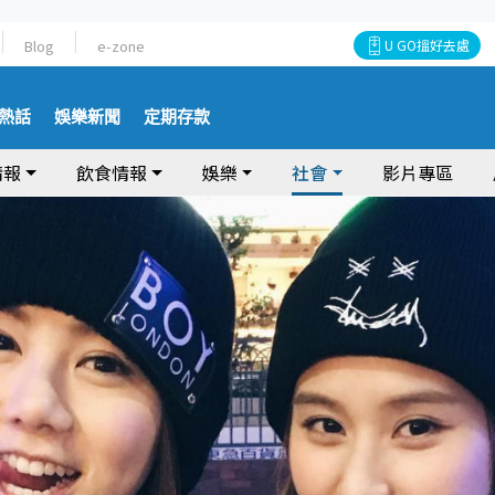
Blog
e-zone
U GO搵好去處
熱話
娛樂新聞
定期存款
情報
飲食情報
娛樂
社會
影片專區