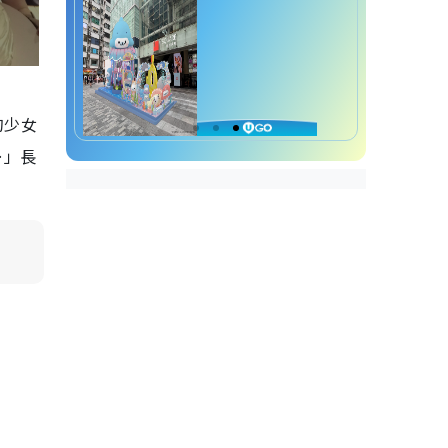
的少女
…」長