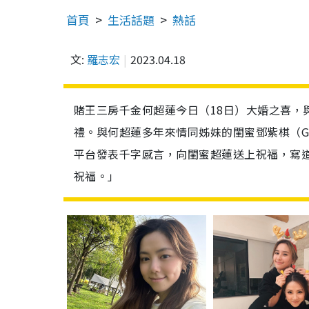
首頁
生活話題
熱話
文:
羅志宏
2023.04.18
賭王三房千金何超蓮今日（18日）大婚之喜，
禮。與何超蓮多年來情同姊妹的閨蜜鄧紫棋（G.E
平台發表千字感言，向閨蜜超蓮送上祝福，寫
祝福。」