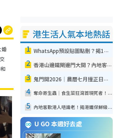
港生活人氣本地熱話
1
大婚
WhatsApp預設貼圖點刪？揭1招「反向操作」還原簡潔介面 附3步實測教學
社交
2
香港山邊鐵閘邊門大開？內地客困惑意義何在！網民神回覆：呢種叫法理性防禦
禱和
3
鬼門開2026｜農曆七月撞正日全食特別邪？專家警告切忌做一事！揭4大禁忌+2招保平安
4
奪命寄生蟲｜食生菜狂瀉首現死者！疫潮惡化錄1.8萬宗病例 揭洗菜3大謬誤
5
內地客歎港人唔識老！揭港鐵保鮮級冷氣 港人求放過：咪投訴
U GO 本週好去處