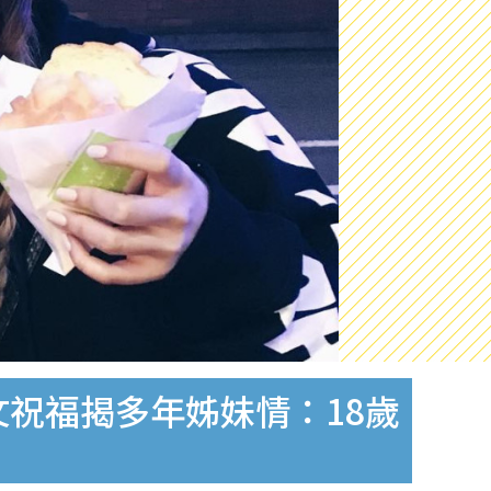
長文祝福揭多年姊妹情：18歲