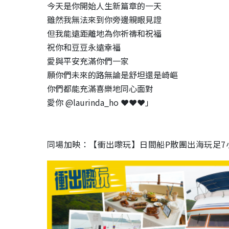
今天是你開始人生新篇章的一天
雖然我無法來到你旁邊親眼見證
但我能遠距離地為你祈禱和祝福
祝你和豆豆永遠幸福
愛與平安充滿你們一家
願你們未來的路無論是舒坦還是崎嶇
你們都能充滿喜樂地同心面對
愛你 @laurinda_ho ❤️❤️❤️」
同場加映：【衝出嚟玩】日間船P散團出海玩足7