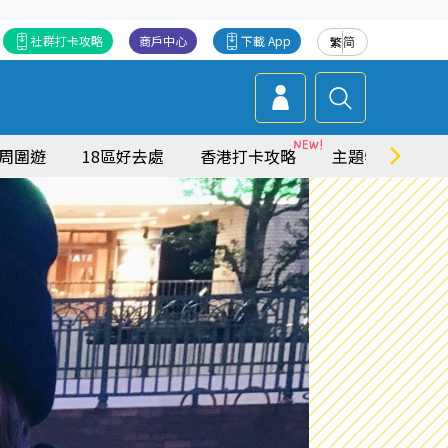
社群打卡攻略
商戶中心
下載 App
繁
简
周圍遊
18區好去處
香港打卡攻略
主題特集