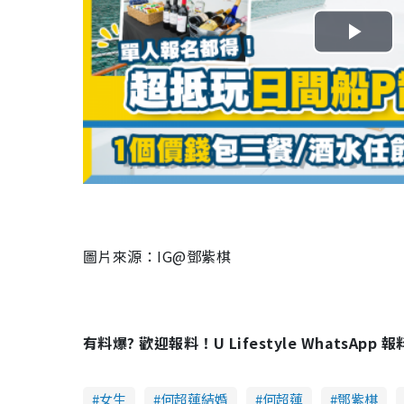
P
l
a
y
V
i
圖片來源：IG@鄧紫棋
d
e
有料爆? 歡迎報料！U Lifestyle WhatsApp 
o
女生
何超蓮結婚
何超蓮
鄧紫棋