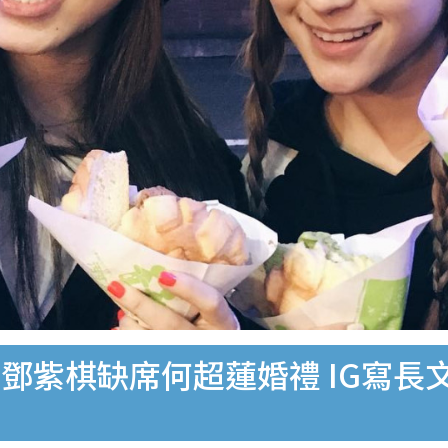
M.鄧紫棋缺席何超蓮婚禮 IG寫