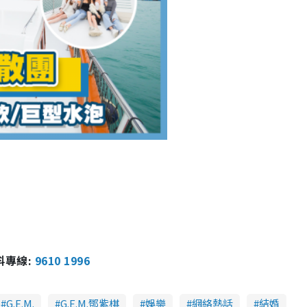
報料專線:
9610 1996
G.E.M.
G.E.M.鄧紫棋
娛樂
網絡熱話
結婚