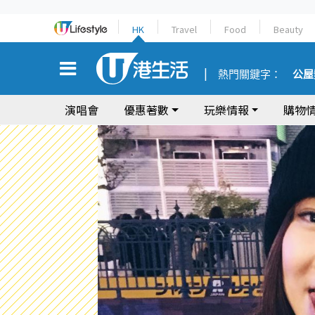
HK
Travel
Food
Beauty
熱門關鍵字：
公屋
演唱會
優惠著數
玩樂情報
購物