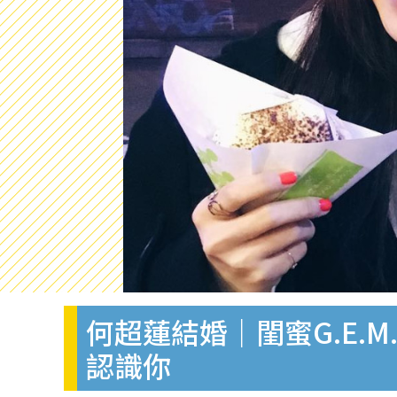
何超蓮結婚｜閨蜜G.E.
認識你