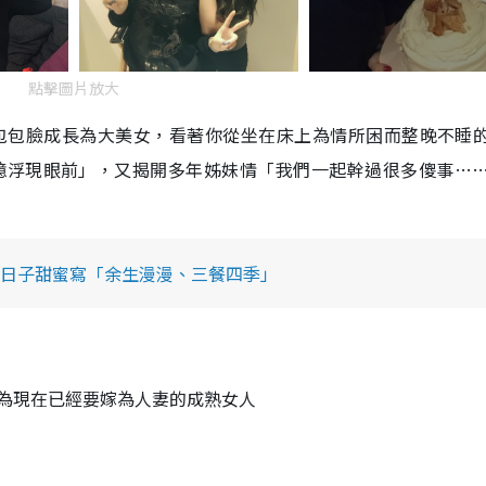
點擊圖片放大
她從包包臉成長為大美女，看著你從坐在床上為情所困而整晚不睡
憶浮現眼前」，又揭開多年姊妹情「我們一起幹過很多傻事…
日子甜蜜寫「余生漫漫、三餐四季」
為現在已經要嫁為人妻的成熟女人