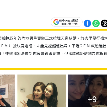
在Google追蹤
《UHK 港生活》
與拍拖四年的內地男星竇驍正式拉埋天窗結婚，於峇里舉行盛
.M.）就缺席婚禮，未能見證超蓮出嫁，不過G.E.M.就透過
道「雖然我無法來到你旁邊親眼見證，但我能遠距離地為你祈
+9