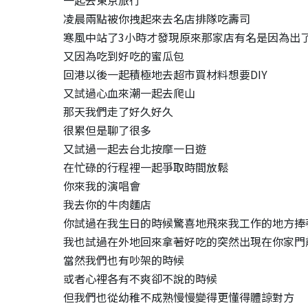
一起去東京旅行
凌晨兩點被你拽起來去名店排隊吃壽司
寒風中站了3小時才發現原來那家店有名是因為出
又因為吃到好吃的蜜瓜包
回港以後一起積極地去超市買材料想要DIY
又試過心血來潮一起去爬山
那天我們走了好久好久
很累但是聊了很多
又試過一起去台北按摩一日遊
在忙碌的行程裡一起爭取時間放鬆
你來我的演唱會
我去你的牛肉麵店
你試過在我生日的時候驚喜地飛來我工作的地方捧
我也試過在外地回來拿著好吃的突然出現在你家門
當然我們也有吵架的時候
或者心裡各有不爽卻不說的時候
但我們也從幼稚不成熟慢慢變得更懂得體諒對方