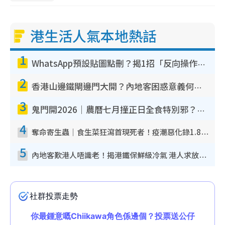
港生活人氣本地熱話
1
WhatsApp預設貼圖點刪？揭1招「反向操作」還原簡潔介面 附3步實測教學
2
香港山邊鐵閘邊門大開？內地客困惑意義何在！網民神回覆：呢種叫法理性防禦
3
鬼門開2026｜農曆七月撞正日全食特別邪？專家警告切忌做一事！揭4大禁忌+2招保平安
4
奪命寄生蟲｜食生菜狂瀉首現死者！疫潮惡化錄1.8萬宗病例 揭洗菜3大謬誤
5
內地客歎港人唔識老！揭港鐵保鮮級冷氣 港人求放過：咪投訴