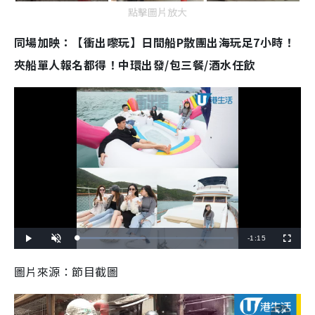
點擊圖片放大
同場加映：【衝出嚟玩】日間船P散團出海玩足7小時！
夾船單人報名都得！中環出發/包三餐/酒水任飲
R
-
1:15
L
P
U
F
o
l
n
u
a
a
m
l
e
d
y
u
l
圖片來源：節目截圖
e
t
s
d
e
c
m
:
r
4
e
3
e
a
.
n
2