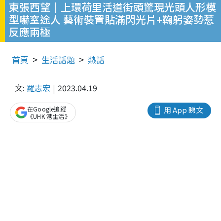
東張西望｜上環荷里活道街頭驚現光頭人形模
型嚇窒途人 藝術裝置貼滿閃光片+鞠躬姿勢惹
反應兩極
首頁
生活話題
熱話
文:
羅志宏
2023.04.19
在Google追蹤
用 App 睇文
《UHK 港生活》