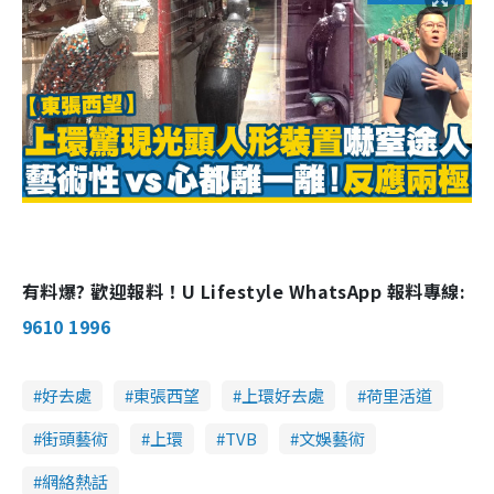
0
i
%
n
i
n
g
T
i
m
e
有料爆? 歡迎報料！U Lifestyle WhatsApp 報料專線:
9610 1996
好去處
東張西望
上環好去處
荷里活道
街頭藝術
上環
TVB
文娛藝術
網絡熱話