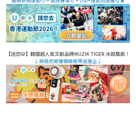
體驗新興運動💦＋競技賽事💪＋100+運動用品攤位🔥
【送您🐯】韓國超人氣文創品牌MUZIK TIGER 冰感風扇！
↓將萌虎嘅慵懶療癒帶返屋企↓