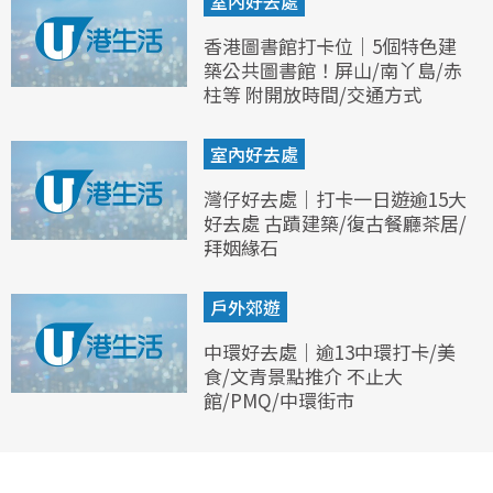
室內好去處
香港圖書館打卡位｜5個特色建
築公共圖書館！屏山/南丫島/赤
柱等 附開放時間/交通方式
室內好去處
灣仔好去處｜打卡一日遊逾15大
好去處 古蹟建築/復古餐廳茶居/
拜姻緣石
戶外郊遊
中環好去處｜逾13中環打卡/美
食/文青景點推介 不止大
館/PMQ/中環街市