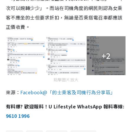
次可以婉轉少少」。而站在司機角度的網民則認為女乘
n
客不應坐的士但要求折扣，無論是否乘搭電召車都應該
g
正價收費。
T
i
m
+2
e
點擊圖片放大
來源：
Facebook@「的士乘客及司機行為分享區」
有料爆? 歡迎報料！U Lifestyle WhatsApp 報料專線:
9610 1996