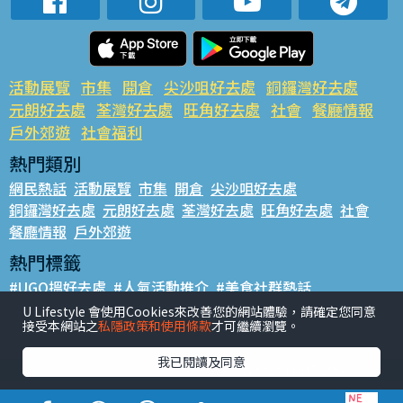
活動展覽
市集
開倉
尖沙咀好去處
銅鑼灣好去處
元朗好去處
荃灣好去處
旺角好去處
社會
餐廳情報
戶外郊遊
社會福利
熱門類別
網民熱話
活動展覽
市集
開倉
尖沙咀好去處
銅鑼灣好去處
元朗好去處
荃灣好去處
旺角好去處
社會
餐廳情報
戶外郊遊
熱門標籤
#UGO搵好去處
#人氣活動推介
#美食社群熱話
#親子玩樂好去處
#ULifestyle應用程式
#限時搶
U Lifestyle 會使用Cookies來改善您的網站體驗，請確定您同意
接受本網站之
私隱政策和使用條款
才可繼續瀏覽。
#UJetso禮物放送
#ULifestyle商戶中心
#著數
#網絡熱話
我已閱讀及同意
香港經濟日報版權所有©2026