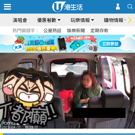
演唱會
優惠著數
玩樂情報
購物情報
熱門關鍵字：
公屋熱話
娛樂新聞
定期存款