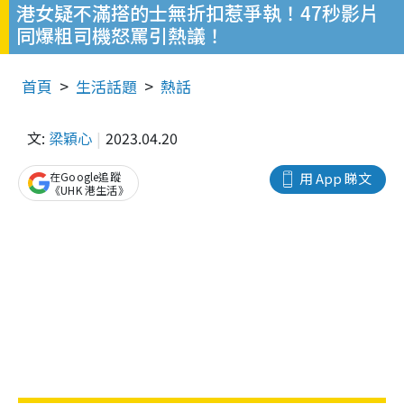
港女疑不滿搭的士無折扣惹爭執！47秒影片
同爆粗司機怒罵引熱議！
首頁
生活話題
熱話
文:
梁穎心
2023.04.20
在Google追蹤
用 App 睇文
《UHK 港生活》