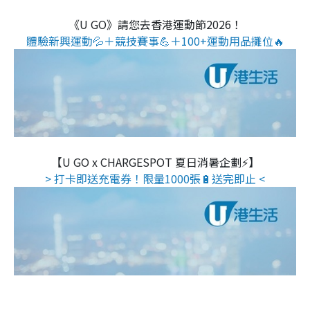
《U GO》請您去香港運動節2026！
體驗新興運動💦＋競技賽事💪＋100+運動用品攤位🔥
【U GO x CHARGESPOT 夏日消暑企劃⚡】
> 打卡即送充電券！限量1000張🔋送完即止 <