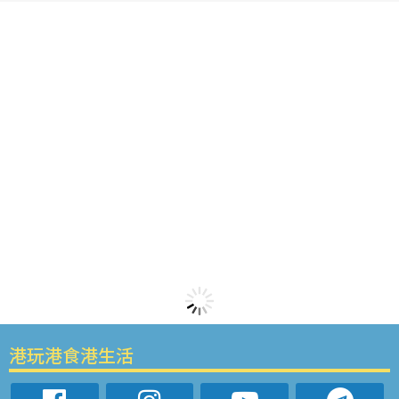
港玩港食港生活