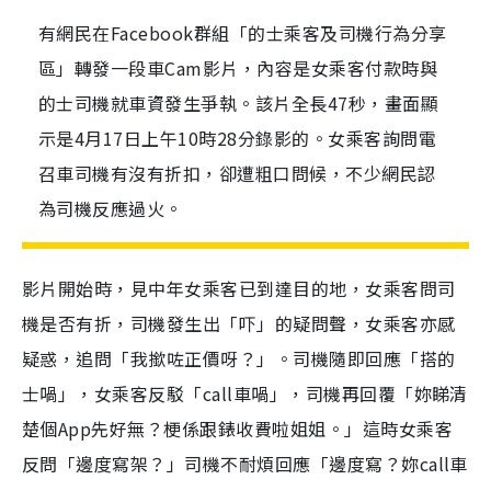
有網民在Facebook群組「的士乘客及司機行為分享
區」轉發一段車Cam影片，內容是女乘客付款時與
的士司機就車資發生爭執。該片全長47秒，畫面顯
示是4月17日上午10時28分錄影的。女乘客詢問電
召車司機有沒有折扣，卻遭粗口問候，不少網民認
為司機反應過火。
影片開始時，見中年女乘客已到達目的地，女乘客問司
機是否有折，司機發生出「吓」的疑問聲，女乘客亦感
疑惑，追問「我撳咗正價呀？」。司機隨即回應「搭的
士喎」，女乘客反駁「call車喎」，司機再回覆「妳睇清
楚個App先好無？梗係跟錶收費啦姐姐。」這時女乘客
反問「邊度寫架？」司機不耐煩回應「邊度寫？妳call車