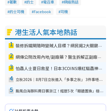
著數
的士
電召車
網絡熱話
的士司機
Facebook
司機
港生活人氣本地熱話
1
裝修拆鐵閘隨時變賊人目標？網民揭2大關鍵用途：裝新式等於白裝？附新舊鐵閘分別
2
網傳公院改用內地/副廠藥？醫生拆解正副廠分別 揭4類人換藥隨時出事
3
怕蟲人士夏日救星！日本3COINS爆紅驅蟲神器$45起 1招「全程免觸碰」輕鬆搞定小強
4
立秋2026｜8月7日立秋進入「多事之秋」 3件事唔做得！專家教6招開運 清枱頭／銀包納氣接好運
5
颱風白海豚料周日襲浙江！經歷5次「眼牆置換」極罕見 成登陸內地最長途颱風