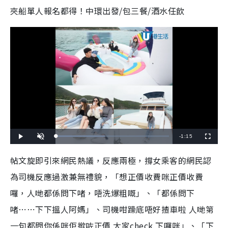
夾船單人報名都得！中環出發/包三餐/酒水任飲
R
-
1:15
L
P
U
F
o
l
n
u
a
a
m
l
e
d
y
u
l
帖文旋即引來網民熱議，反應兩極，撐女乘客的網民認
e
t
s
d
e
c
m
:
r
為司機反應過激兼無禮貌，「想正價收費咪正價收費
4
e
3
e
a
.
n
2
囉，人哋都係問下啫，唔洗爆粗嘅」、「都係問下
0
i
%
啫⋯⋯下下搵人阿媽」、司機咁躁底唔好揸車啦 人哋第
n
一句都問你係咪佢撳咗正價 大家check 下囉咪」、「下
i