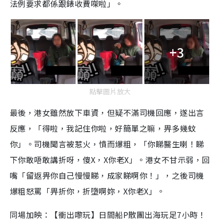
法例要求都係跟錶收費㗎啦」。
+3
點擊圖片放大
最後，港女雖然放下車資，但疑不滿司機回應，遂出言
反應，「得啦，我記住你啦，好簡單之嘛，畀多幾蚊
你」。司機聞言被惹火，憤而爆粗，「你睇醫生喇！睇
下你敢唔敢講折呀，傻X，X你老X」。港女不甘示弱，回
嘴「留返畀你自己慢慢睇，成家睇啊你！」，之後司機
爆粗怒罵「畀折你，折墮啊妳，X你老X」。
同場加映：【衝出嚟玩】日間船P散團出海玩足7小時！