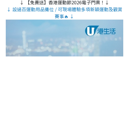
↓ 【免費送】香港運動節2026電子門票！↓
↓ 設過百運動用品攤位 / 可現場體驗多項新穎運動及觀賞
賽事🔥 ↓