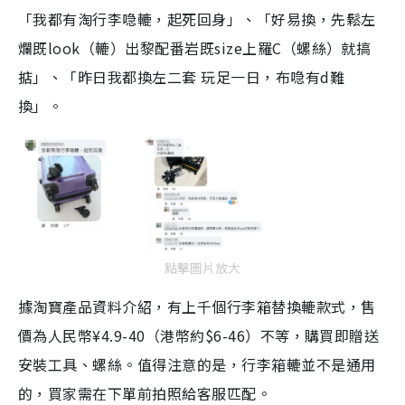
「我都有淘行李喼轆，起死回身」、「好易換，先鬆左
爛既look（轆）出黎配番岩既size上羅C（螺絲）就搞
掂」、「昨日我都換左二套 玩足一日，布喼有d難
換」。
點擊圖片放大
據淘寶產品資料介紹，有上千個行李箱替換轆款式，售
價為人民幣¥4.9-40（港幣約$6-46）不等，購買即贈送
安裝工具、螺絲。值得注意的是，行李箱轆並不是通用
的，買家需在下單前拍照給客服匹配。