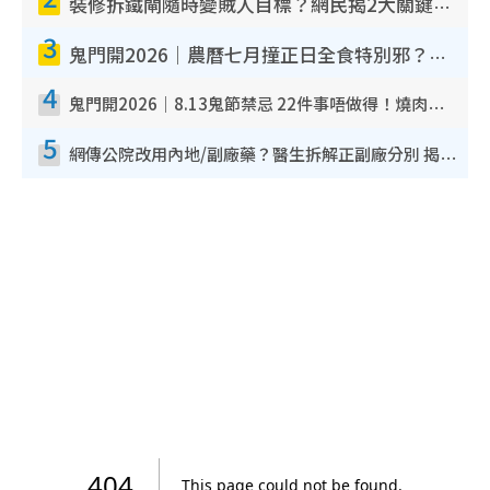
裝修拆鐵閘隨時變賊人目標？網民揭2大關鍵用途：裝新式等於白裝？附新舊鐵閘分別
3
鬼門開2026｜農曆七月撞正日全食特別邪？專家警告切忌做一事！揭4大禁忌+2招保平安
4
鬼門開2026｜8.13鬼節禁忌 22件事唔做得！燒肉、刺身要少食？半夜勿吹口哨/打呢個電話
5
網傳公院改用內地/副廠藥？醫生拆解正副廠分別 揭4類人換藥隨時出事