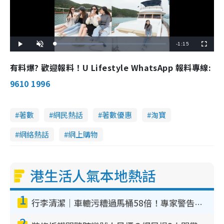
R
-
1:15
L
P
U
F
o
l
n
u
a
a
m
l
e
d
y
u
l
有料爆? 歡迎報料！U Lifestyle WhatsApp 報料專線:
e
t
s
d
e
c
m
:
r
9610 1996
4
e
3
e
a
.
n
2
0
i
%
著數
網民熱話
著數優惠
淘寶
n
網絡熱話
網上購物
i
n
g
港生活人氣本地熱話
T
1
i
行李清潔｜車轆污糟過馬桶58倍！專家警告忌用酒精抹 教1招免污手除菌
m
2
e