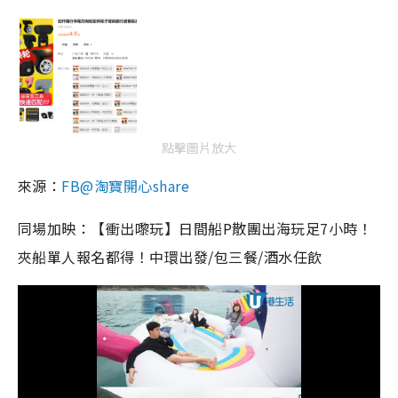
點擊圖片放大
來源：
FB@淘寶開心share
同場加映：【衝出嚟玩】日間船P散團出海玩足7小時！
夾船單人報名都得！中環出發/包三餐/酒水任飲