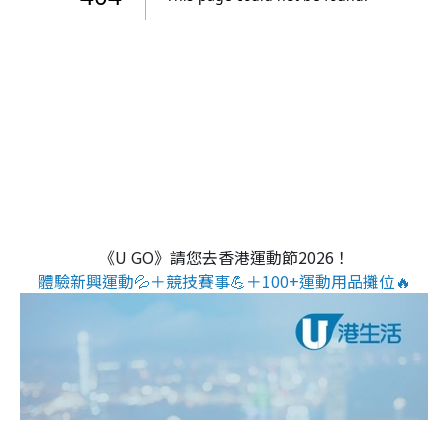
《U GO》請您去香港運動節2026！
體驗新興運動💦＋競技賽事💪＋100+運動用品攤位🔥