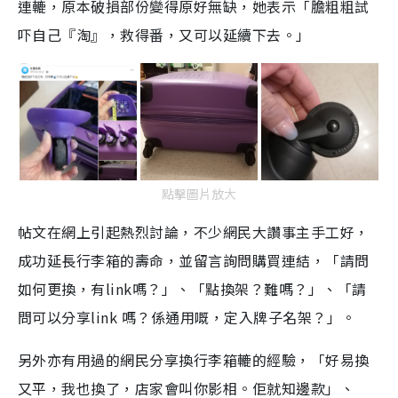
連轆，原本破損部份變得原好無缺，她表示「膽粗粗試
吓自己『淘』，救得番，又可以延續下去。」
點擊圖片放大
帖文在網上引起熱烈討論，不少網民大讚事主手工好，
成功延長行李箱的壽命，並留言詢問購買連結，「請問
如何更換，有link嗎？」、「點換架？難嗎？」、「請
問可以分享link 嗎？係通用嘅，定入牌子名架？」。
另外亦有用過的網民分享換行李箱轆的經驗，「好易換
又平，我也換了，店家會叫你影相。佢就知邊款」、