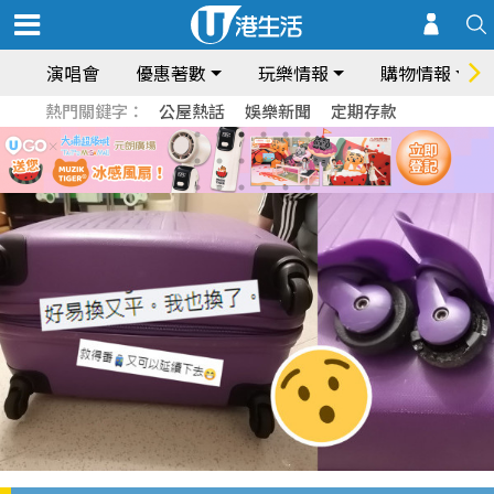
演唱會
優惠著數
玩樂情報
購物情報
熱門關鍵字：
公屋熱話
娛樂新聞
定期存款