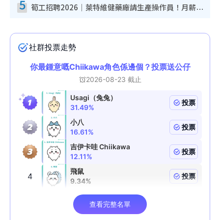
5
筍工招聘2026｜萊特維健藥廠請生產操作員！月薪高達$1.7萬 冷氣廠房/五天工作/保證雙糧