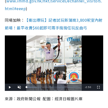
(
www.immd.gov.hk/hkt/services/echannel_visitors.
html#eeep
)
同場加映：
【衝出嚟玩】記者試玩新蒲崗3,800呎室內射
箭場！最平收費$60起即可兩手揈揈任玩反曲弓
R
-
2:50
L
P
U
F
o
l
n
u
a
a
m
l
e
d
y
u
l
來源：政府新聞公報 配圖：經濟日報圖片庫
e
t
s
d
e
c
m
:
r
1
e
9
e