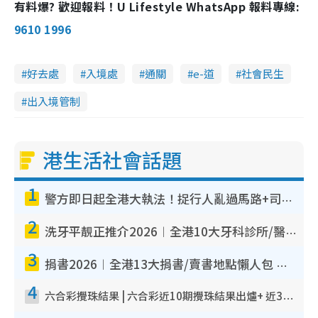
有料爆? 歡迎報料！U Lifestyle WhatsApp 報料專線:
a
.
n
0
6
i
9610 1996
%
n
i
好去處
入境處
通關
e-道
社會民生
n
出入境管制
g
T
港生活社會話題
i
m
1
e
警方即日起全港大執法！捉行人亂過馬路+司機不專注駕駛！亂過馬路罰$2000
2
洗牙平靚正推介2026︱全港10大牙科診所/醫院懶人包 夜診至8點/鎮靜潔牙/醫療券適用
3
捐書2026︱全港13大捐書/賣書地點懶人包 二手課本最高$150＋舊書換免費咖啡/戲票
4
六合彩攪珠結果 | 六合彩近10期攪珠結果出爐+ 近30期最旺熱門中獎號碼