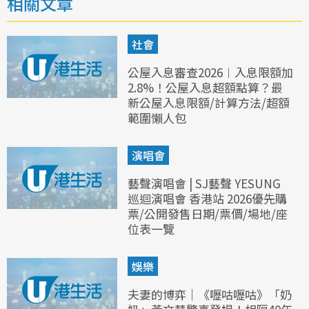
相關文章
社會
公屋入息審查2026︱入息限額加
2.8%！公屋入息超額點算？最
新公屋入息限額/計算方法/超額
範圍懶人包
演唱會
藝聲演唱會 | SJ藝聲 YESUNG
巡迴演唱會 香港站 2026優先購
票/公開發售日期/票價/場地/座
位表一覽
娛樂
夫妻的博弈｜《嚦咕嚦咕》「奶