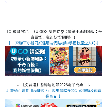
【新會員限定】《U GO》請你睇👹《蠟筆小新劇場版：千
奇百怪！我的妖怪假期》！
↓一齊睇下小新同妖怪朋友們點樣聯手拯救屋企人啦↓
↓ 【免費送】香港運動節2026電子門票！↓
↓ 設過百運動用品攤位 / 可現場體驗多項新穎運動及觀賞
賽事🔥 ↓