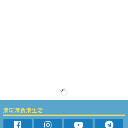
港玩港食港生活