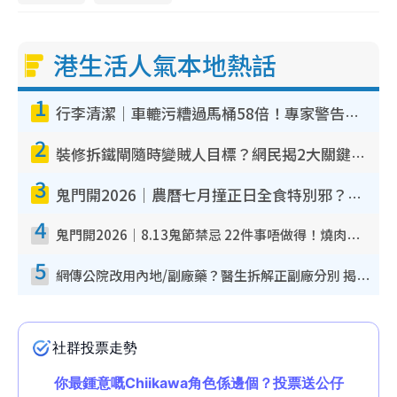
港生活人氣本地熱話
1
行李清潔｜車轆污糟過馬桶58倍！專家警告忌用酒精抹 教1招免污手除菌
2
裝修拆鐵閘隨時變賊人目標？網民揭2大關鍵用途：裝新式等於白裝？附新舊鐵閘分別
3
鬼門開2026｜農曆七月撞正日全食特別邪？專家警告切忌做一事！揭4大禁忌+2招保平安
4
鬼門開2026｜8.13鬼節禁忌 22件事唔做得！燒肉、刺身要少食？半夜勿吹口哨/打呢個電話
5
網傳公院改用內地/副廠藥？醫生拆解正副廠分別 揭4類人換藥隨時出事