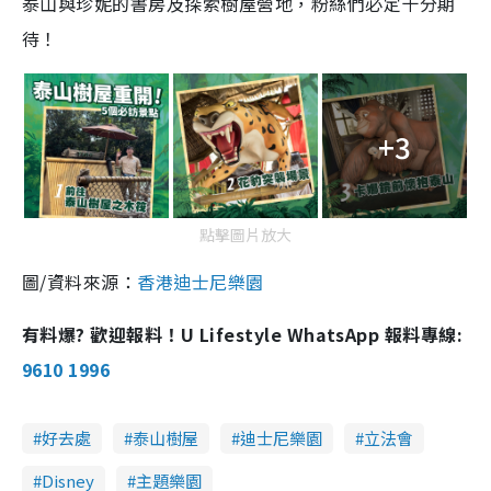
泰山與珍妮的書房及探索樹屋營地，粉絲們必定十分期
待！
+3
點擊圖片放大
圖/資料來源：
香港迪士尼樂園
有料爆? 歡迎報料！U Lifestyle WhatsApp 報料專線:
9610 1996
好去處
泰山樹屋
迪士尼樂園
立法會
Disney
主題樂園