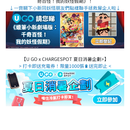
奇百怪！我的妖怪假期》！
↓一齊睇下小新同妖怪朋友們點樣聯手拯救屋企人啦↓
【U GO x CHARGESPOT 夏日消暑企劃⚡】
> 打卡即送充電券！限量1000張🔋送完即止 <