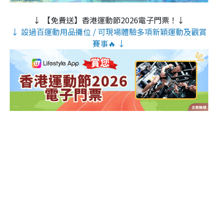
↓ 【免費送】香港運動節2026電子門票！↓
↓ 設過百運動用品攤位 / 可現場體驗多項新穎運動及觀賞
賽事🔥 ↓