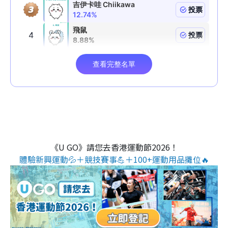
《U GO》請您去香港運動節2026！
體驗新興運動💦＋競技賽事💪＋100+運動用品攤位🔥