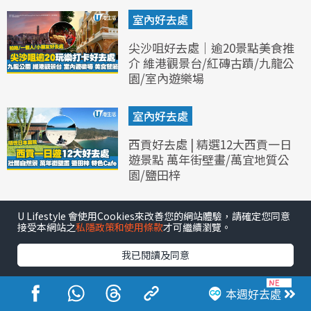
室內好去處
尖沙咀好去處｜逾20景點美食推
介 維港觀景台/紅磚古蹟/九龍公
園/室內遊樂場
室內好去處
西貢好去處 | 精選12大西貢一日
遊景點 萬年街壁畫/萬宜地質公
園/鹽田梓
U Lifestyle 會使用Cookies來改善您的網站體驗，請確定您同意
接受本網站之
私隱政策和使用條款
才可繼續瀏覽。
我已閱讀及同意
本週好去處