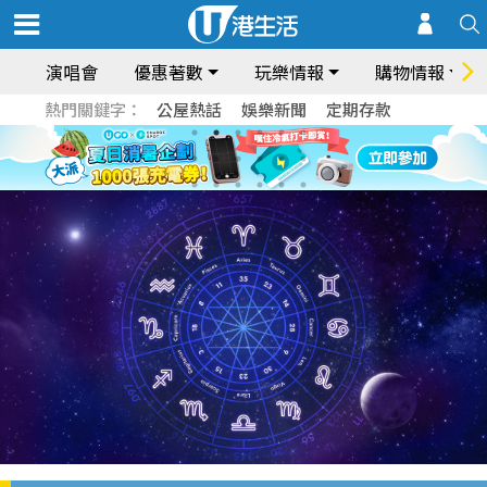
演唱會
優惠著數
玩樂情報
購物情報
熱門關鍵字：
公屋熱話
娛樂新聞
定期存款