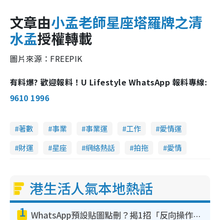
文章由
小孟老師星座塔羅牌之清
水孟
授權轉載
圖片來源：FREEPIK
有料爆? 歡迎報料！U Lifestyle WhatsApp 報料專線:
9610 1996
著數
事業
事業運
工作
愛情運
財運
星座
網絡熱話
拍拖
愛情
港生活人氣本地熱話
1
WhatsApp預設貼圖點刪？揭1招「反向操作」還原簡潔介面 附3步實測教學