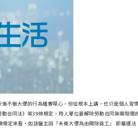
所後不衝大便的行為確實噁心，但從根本上講，也只是個人習
勞動合同法》第39條規定，用人單位要解除勞動合同無需賠償
律規定來看，如該僱主因「未衝大便為由開除員工」 即屬違法