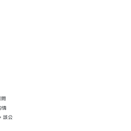
慣問
的情
，該公