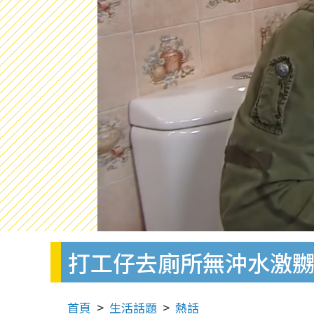
打工仔去廁所無沖水激嬲
首頁
生活話題
熱話