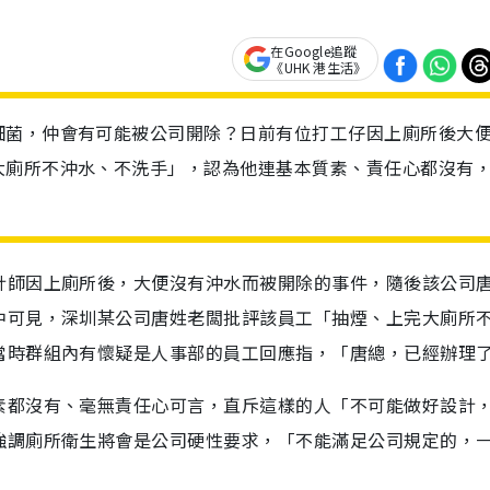
在Google追蹤
《UHK 港生活》
細菌，仲會有可能被公司開除？日前有位打工仔因上廁所後大
大廁所不沖水、不洗手」，認為他連基本質素、責任心都沒有
計師因上廁所後，大便沒有沖水而被開除的事件，隨後該公司
中可見，深圳某公司唐姓老闆批評該員工「抽煙、上完大廁所
當時群組內有懷疑是人事部的員工回應指，「唐總，已經辦理
素都沒有、毫無責任心可言，直斥這樣的人「不可能做好設計
強調廁所衛生將會是公司硬性要求，「不能滿足公司規定的，