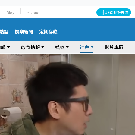
Blog
e-zone
U GO搵好去處
熱話
娛樂新聞
定期存款
情報
飲食情報
娛樂
社會
影片專區