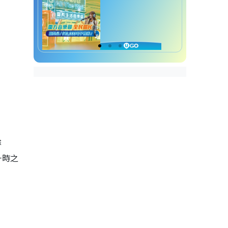
除
一時之