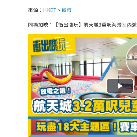
來源：
HKET
、
微博
同場加映：【衝出嚟玩】航天城3萬呎海景室內遊
P
l
a
y