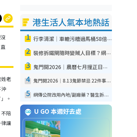
港生活人氣本地熱話
1
便沒
行李清潔｜車轆污糟過馬桶58倍！專家警告忌用酒精抹 教1招免污手除菌
，直
2
裝修拆鐵閘隨時變賊人目標？網民揭2大關鍵用途：裝新式等於白裝？附新舊鐵閘分別
3
鬼門開2026｜農曆七月撞正日全食特別邪？專家警告切忌做一事！揭4大禁忌+2招保平安
4
唐姓老
鬼門開2026｜8.13鬼節禁忌 22件事唔做得！燒肉、刺身要少食？半夜勿吹口哨/打呢個電話
不沖
5
網傳公院改用內地/副廠藥？醫生拆解正副廠分別 揭4類人換藥隨時出事
了」。
U GO 本週好去處
，不陪
一律讓