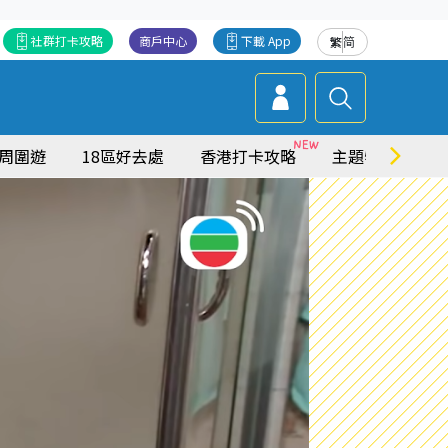
社群打卡攻略
商戶中心
下載 App
繁
简
周圍遊
18區好去處
香港打卡攻略
主題特集