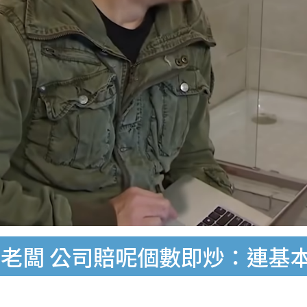
老闆 公司賠呢個數即炒：連基