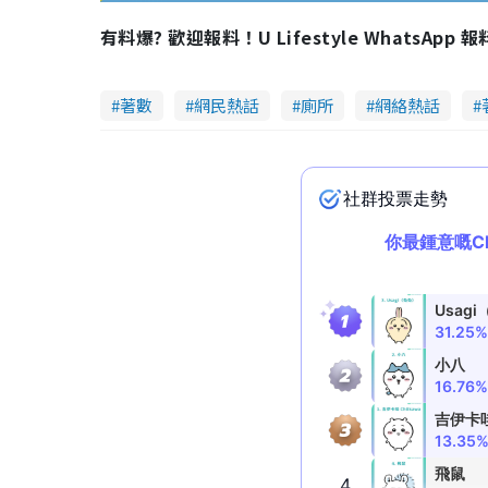
V
有料爆? 歡迎報料！U Lifestyle WhatsApp 
i
著數
網民熱話
廁所
網絡熱話
d
e
o