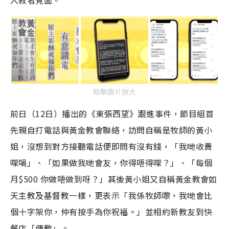
入教者見面。
點擊圖片放大
前日（12日）播出的《東張西望》跟進事件，節目組首
先親自打電話與黃金教會聯絡，訪問自稱是牧師的黃小
姐，沒想到對方接聽電話便即問有沒有錢，「我哋收費
㗎喎」、「如果做我哋會友，你得唔得㗎？」、「每個
月$500 你做唔做到呀？」其後黃小姐又自稱黃金教會如
天主教及基督教一樣，更表示「我係牧師嚟，我哋會比
個十字架你，仲有按手為你祝福。」並相約新教友到快
餐店「傳教」。