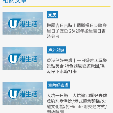
家居
搬屋吉日吉時︱通勝擇日步驟搬
屋日子宜忌 25/26年搬屋吉日吉
時參考
戶外郊遊
香港仔好去處丨一日遊逾10玩樂
景點美食 特色避風塘遊覽團/香
港仔下水塘打卡
室內好去處
大坑一日遊｜大坑逾20個好去處
虎豹別墅重開/港式懷舊麵檔/火
龍文化館/打卡cafe 附交通方式/
開放時間