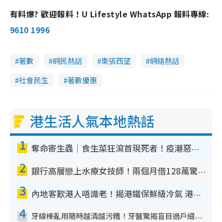
a
a
m
l
e
d
y
u
l
有料爆? 歡迎報料！U Lifestyle WhatsApp 報料專線:
e
t
s
d
e
c
m
:
r
9610 1996
3
e
3
e
a
.
n
4
0
i
%
著數
網民熱話
東張西望
網絡熱話
n
社會民生
著數優惠
i
n
g
港生活人氣本地熱話
T
1
i
奪命寄生蟲｜食生菜狂瀉首現死者！疫潮惡化錄1.8萬宗病例 揭洗菜3大謬誤
m
2
e
銀行高層戀上水療女技師！兩個月借128萬驚覺「沉船」沉落火海 揭背後疑似邪教操控賣淫
3
內地客歎港人唔識老！揭港鐵保鮮級冷氣 港人求放過：咪投訴
4
牙線棒亂用隨時越清越污糟！牙醫驚揭盲目過戶細菌恐致蛀牙：呢種先係日常真保養