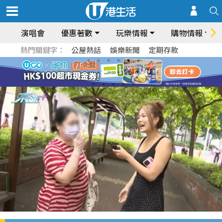
演唱會
優惠著數
玩樂情報
購物情報
熱門關鍵字：
公屋熱話
娛樂新聞
定期存款