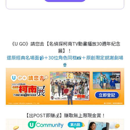
《U GO》請您去【名偵探柯南TV動畫播放30週年紀念
展】！
還原經典名場面📹＋30位角色同框📸＋原創限定感謝劇場
🍿
【出POST即賺💰】賺取無上限現金賞！