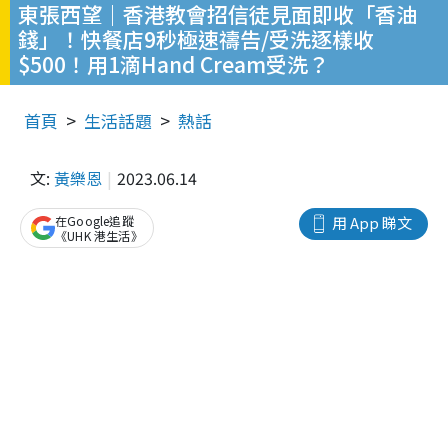
東張西望｜香港教會招信徒見面即收「香油
錢」！快餐店9秒極速禱告/受洗逐樣收
$500！用1滴Hand Cream受洗？
首頁
生活話題
熱話
文:
黃樂恩
2023.06.14
在Google追蹤
用 App 睇文
《UHK 港生活》