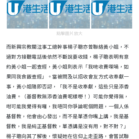
點擊圖片放大
而新興宗教關注事工總幹事楊子聰亦曾聯絡黃小姐，不
過對方接聽電話後依然不斷說要收錢，楊子聰表明有意
約黃小姐一起查經，黃小姐則表示「我哋收費㗎喎，如
果同我食飯查經」。當被問及以招收會友方式收奉獻一
事，黃小姐隨即否認，「我不是收奉獻，這些只是添香
油費。（基督教無添香油費呢樣嘢！）可能你覺得無，
咁可能我覺得有囉，我唔同你爭論呢個問題，一個人係
基督教，他會由心發出，而不是單憑你嘴上講，我是基
督教，我是純正基督教，單憑講是沒有用，對不對？」
楊子聰向其了解後，懷疑她在信仰上走歪路，會嘗試聯