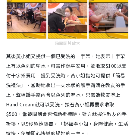
點擊圖片放大
其後黃小姐又提供一個已受洗的十字架，她表示十字架
上有以色列的聖水，可當作保平安用，並收取$100以支
付十字架費用。提到受洗時，黃小姐指她可提供「簡易
洗禮法」，當時她拿出一支水狀的護手霜滴在教友的手
上，聲稱護手霜內含以色列的聖水，只需為教友塗上
Hand Cream就可以受洗。接著黃小姐再要求收取
$500，當被問到會否協助祈禱時，對方就握住教友的手
祈禱，以9秒極速禱告，「祝福李小姐，身體健康，生活
愉快，使她開心快樂度過她的一生。」