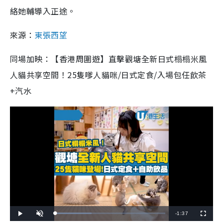
絡她輔導入正途。
來源：
東張西望
同場加映：【香港周圍遊】直擊觀塘全新日式榻榻米風
人貓共享空間！25隻嗲人貓咪/日式定食/入場包任飲茶
+汽水
R
-
1:37
L
P
U
F
o
l
n
u