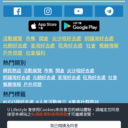
活動展覽
市集
開倉
尖沙咀好去處
銅鑼灣好去處
元朗好去處
荃灣好去處
旺角好去處
社會
餐廳情報
戶外郊遊
社會福利
熱門類別
網民熱話
活動展覽
市集
開倉
尖沙咀好去處
銅鑼灣好去處
元朗好去處
荃灣好去處
旺角好去處
社會
餐廳情報
戶外郊遊
熱門標籤
#UGO搵好去處
#人氣活動推介
#美食社群熱話
#親子玩樂好去處
#ULifestyle應用程式
#限時搶
U Lifestyle 會使用Cookies來改善您的網站體驗，請確定您同意
接受本網站之
私隱政策和使用條款
才可繼續瀏覽。
#UJetso禮物放送
#ULifestyle商戶中心
#著數
#網絡熱話
我已閱讀及同意
香港經濟日報版權所有©2026