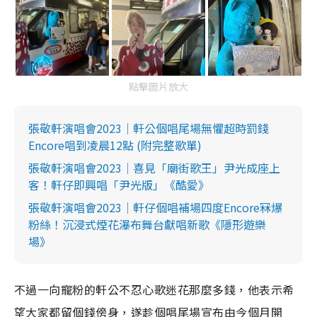
點擊圖片放大
張敬軒演唱會2023｜軒公個唱尾場無懼超時罰錢
Encore唱到凌晨12點 (附完整歌單)
張敬軒演唱會2023｜喜見「廟街歌王」尹光成座上
客！軒仔即興唱「尹光版」《酷愛》
張敬軒演唱會2023｜軒仔個唱補場四度Encore冧爆
粉絲！沉浸式煙花瀑布舞台獻唱新歌《隱形遊樂
場》
不過一向寵粉的軒公不忍心歌迷花那麼多錢，他表示希
望大家都留個錢傍身，遂趁個唱尾場宣布由今個月開