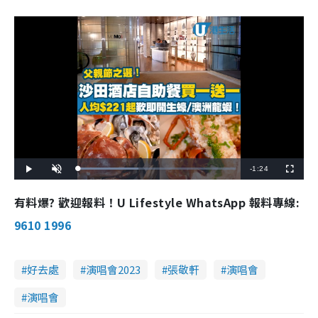
R
-
1:24
L
P
U
F
o
l
n
u
a
a
m
l
e
d
y
u
l
有料爆? 歡迎報料！U Lifestyle WhatsApp 報料專線:
e
t
s
d
e
c
m
:
r
9610 1996
3
e
8
e
a
.
n
5
7
i
%
好去處
演唱會2023
張敬軒
演唱會
n
演唱會
i
n