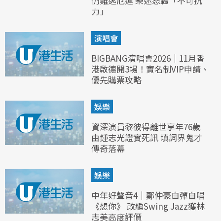
仍難逃厄運 樂迷怒轟「不可抗
力」
演唱會
BIGBANG演唱會2026｜11月香
港啟德開3場！實名制VIP申請、
優先購票攻略
娛樂
資深演員黎彼得離世享年76歲
由鍾志光證實死訊 填詞界鬼才
傳奇落幕
娛樂
中年好聲音4｜鄭仲豪自彈自唱
《想你》 改編Swing Jazz獲林
志美高度評價