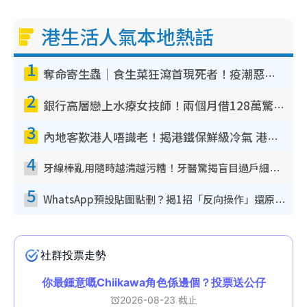
g
港生活人氣本地熱話
T
1
i
奪命寄生蟲｜食生菜狂瀉首現死者！疫潮惡化錄1.8萬宗病例 揭洗菜3大謬誤
m
2
e
銀行高層戀上水療女技師！兩個月借128萬驚覺「沉船」沉落火海 揭背後疑似邪教操控賣淫
3
內地客歎港人唔識老！揭港鐵保鮮級冷氣 港人求放過：咪投訴
4
牙線棒亂用隨時越清越污糟！牙醫驚揭盲目過戶細菌恐致蛀牙：呢種先係日常真保養
5
WhatsApp預設貼圖點刪？揭1招「反向操作」還原簡潔介面 附3步實測教學