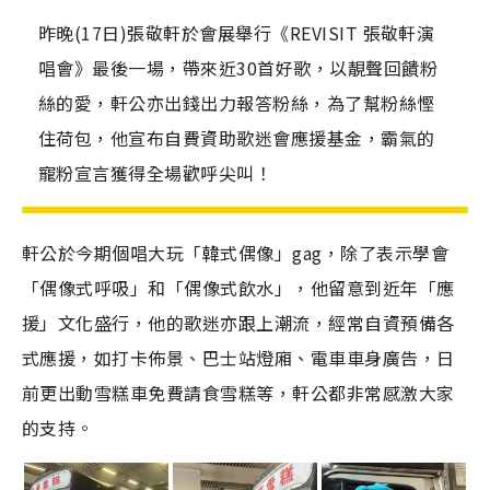
昨晚(17日)張敬軒於會展舉行《REVISIT 張敬軒演
唱會》最後一場，帶來近30首好歌，以靚聲回饋粉
絲的愛，軒公亦出錢出力報答粉絲，為了幫粉絲慳
住荷包，他宣布自費資助歌迷會應援基金，霸氣的
寵粉宣言獲得全場歡呼尖叫！
軒公於今期個唱大玩「韓式偶像」gag，除了表示學會
「偶像式呼吸」和「偶像式飲水」，他留意到近年「應
援」文化盛行，他的歌迷亦跟上潮流，經常自資預備各
式應援，如打卡佈景、巴士站燈廂、電車車身廣告，日
前更出動雪糕車免費請食雪糕等，軒公都非常感激大家
的支持。