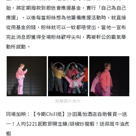
始，將定期撥款到歌迷會應援基金，實行「自己為自己
應援」，以後每當粉絲想為他籌備應援活動時，就直接
從用基金的錢，粉絲就可以一蚊都唔使出，當他一宣布
完此消息即獲得全場粉絲歡呼尖叫，再被軒公的霸氣舉
動所感動。
點擊圖片放大
同場加映：【今期Chill抵】沙田萬怡酒店自助餐買一送
一！人均$221起歎即開生蠔/胡椒炒龍蝦！送蒜茸牛油虎
蝦