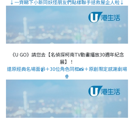
↓一齊睇下小新同妖怪朋友們點樣聯手拯救屋企人啦↓
《U GO》請您去【名偵探柯南TV動畫播放30週年紀念
展】！
還原經典名場面📹＋30位角色同框📸＋原創限定感謝劇場
🍿