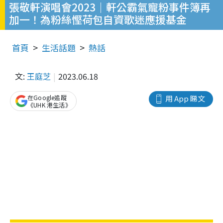
張敬軒演唱會2023｜軒公霸氣寵粉事件簿再
加一！為粉絲慳荷包自資歌迷應援基金
首頁
生活話題
熱話
文:
王庭芝
2023.06.18
在Google追蹤
用 App 睇文
《UHK 港生活》