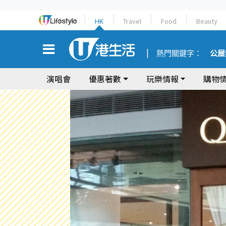
HK
Travel
Food
Beauty
熱門關鍵字：
公屋
演唱會
優惠著數
玩樂情報
購物