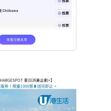
 CHARGESPOT 夏日消暑企劃⚡】
電券！限量1000張🔋送完即止 <