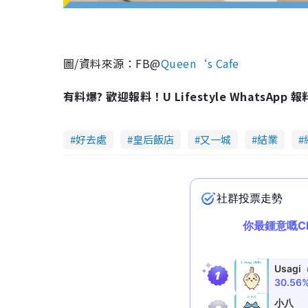
y
V
i
圖/資料來源：FB@
Queen‘s Cafe
d
有料爆? 歡迎報料！U Lifestyle WhatsApp 
e
好去處
皇后飯店
又一城
結業
o