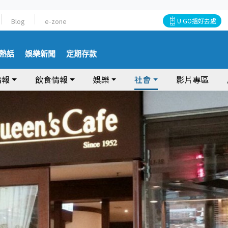
Blog
e-zone
U GO搵好去處
熱話
娛樂新聞
定期存款
情報
飲食情報
娛樂
社會
影片專區