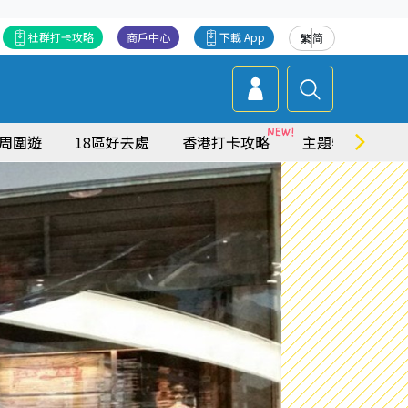
社群打卡攻略
商戶中心
下載 App
繁
简
周圍遊
18區好去處
香港打卡攻略
主題特集