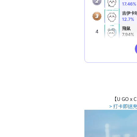
【U GO x
> 打卡即送充