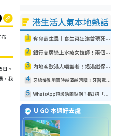
港生活人氣本地熱話
1
宣布
奪命寄生蟲｜食生菜狂瀉首現死者！疫潮惡化錄1.8萬宗病例 揭洗菜3大謬誤
2
銀行高層戀上水療女技師！兩個月借128萬驚覺「沉船」沉落火海 揭背後疑似邪教操控賣淫
3
內地客歎港人唔識老！揭港鐵保鮮級冷氣 港人求放過：咪投訴
5日。
4
展，我
牙線棒亂用隨時越清越污糟！牙醫驚揭盲目過戶細菌恐致蛀牙：呢種先係日常真保養
5
WhatsApp預設貼圖點刪？揭1招「反向操作」還原簡潔介面 附3步實測教學
U GO 本週好去處