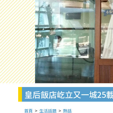
皇后飯店屹立又一城25
首頁
生活話題
熱話