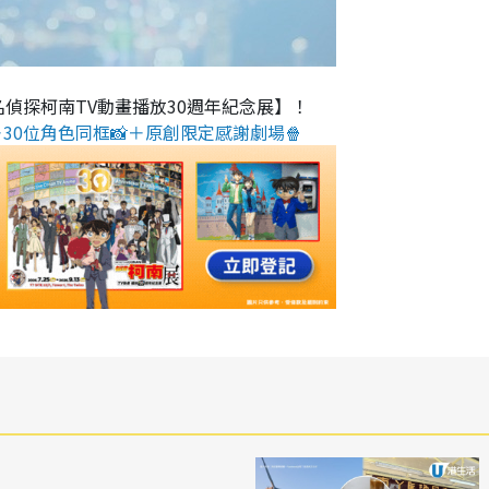
名偵探柯南TV動畫播放30週年紀念展】！
30位角色同框📸＋原創限定感謝劇場🍿