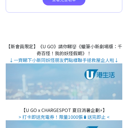
【新會員限定】《U GO》請你睇👹《蠟筆小新劇場版：千
奇百怪！我的妖怪假期》！
↓一齊睇下小新同妖怪朋友們點樣聯手拯救屋企人啦↓
【U GO x CHARGESPOT 夏日消暑企劃⚡】
> 打卡即送充電券！限量1000張🔋送完即止 <