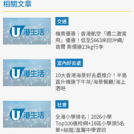
相關文章
交通
機票優惠｜香港航空「週二激賞
飛」優惠！低至$663來回沖繩/
首爾 票價連23kg行李
室內好去處
10大香港海景好去處推介！半島
直升機連下午茶/海景餐廳/海上
酒吧
社會
全港小學排名｜2026小學
Top100連校網+18區小學頭5名
單+結龍/直屬中學資訊