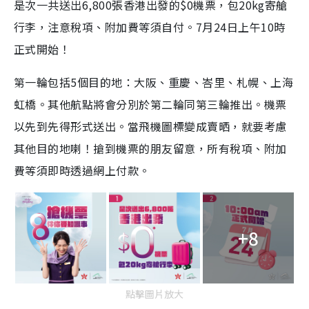
是次一共送出6,800張香港出發的$0機票，包20kg寄艙
行李，注意稅項、附加費等須自付。7月24日上午10時
正式開始！
第一輪包括5個目的地：大阪、重慶、峇里、札幌、上海
虹橋。其他航點將會分別於第二輪同第三輪推出。機票
以先到先得形式送出。當飛機圖標變成賣晒，就要考慮
其他目的地喇！搶到機票的朋友留意，所有稅項、附加
費等須即時透過網上付款。
+8
點擊圖片放大