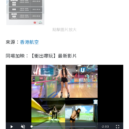
點擊圖片放大
來源：
香港航空
同場加映：【衝出嚟玩】最新影片
R
-
2:03
L
P
U
F