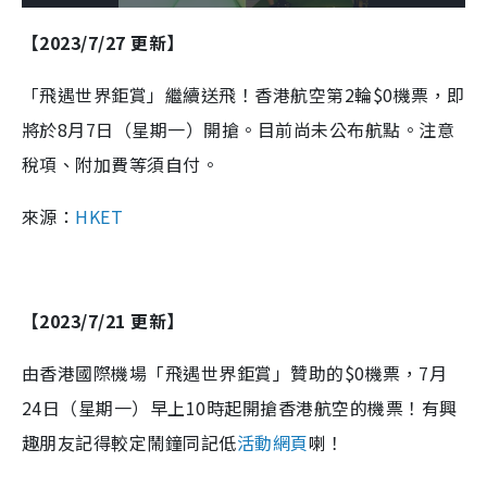
o
l
n
u
a
a
m
l
e
d
y
u
l
【2023/7/27 更新】
e
t
s
d
e
c
m
:
r
2
e
9
e
「飛遇世界鉅賞」繼續送飛！香港航空第2輪$0機票，即
a
.
n
3
0
i
將於8月7日（星期一）開搶。目前尚未公布航點。注意
%
n
稅項、附加費等須自付。
i
來源：
HKET
n
g
T
【2023/7/21 更新】
i
m
由香港國際機場「飛遇世界鉅賞」贊助的$0機票，7月
e
24日（星期一）早上10時起開搶香港航空的機票！有興
趣朋友記得較定鬧鐘同記低
活動網頁
喇！