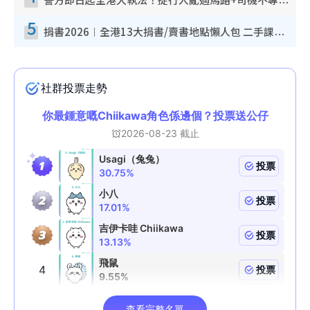
警方即日起全港大執法！捉行人亂過馬路+司機不專注駕駛！亂過馬路罰$2000
5
捐書2026︱全港13大捐書/賣書地點懶人包 二手課本最高$150＋舊書換免費咖啡/戲票