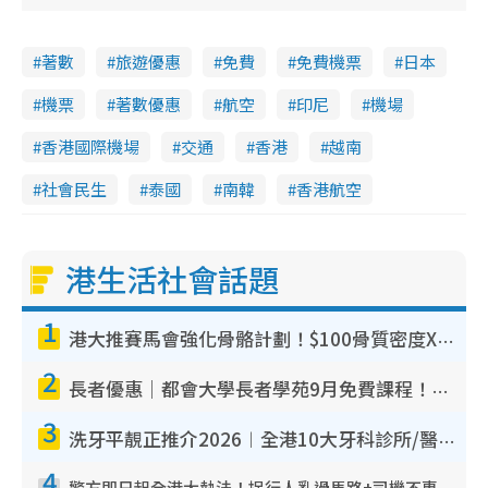
著數
旅遊優惠
免費
免費機票
日本
機票
著數優惠
航空
印尼
機場
香港國際機場
交通
香港
越南
社會民生
泰國
南韓
香港航空
港生活社會話題
1
港大推賽馬會強化骨骼計劃！$100骨質密度X光檢查 完成免費運動訓練送超市禮券！附參加資格
2
長者優惠｜都會大學長者學苑9月免費課程！多媒體/微電影創作/網絡安全 附報名方法教學
3
洗牙平靚正推介2026︱全港10大牙科診所/醫院懶人包 夜診至8點/鎮靜潔牙/醫療券適用
4