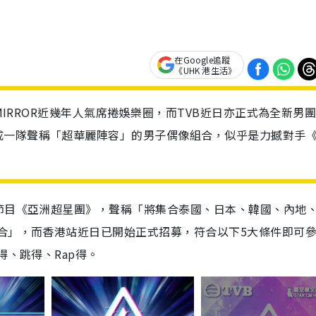
在Google追蹤
《UHK 港生活》
團MIRROR近幾年人氣席捲娛樂圈，而TVB近日亦正式為全新男
成一隊聲稱「超華麗陣容」的男子偶像組合，似乎是力撼對手
節目《亞洲超星團》，聲稱「將集合泰國、日本、韓國、內地
合」，而香港站近日已開始正式招募，符合以下5大條件即可
得、跳得、Rap得。