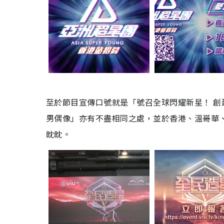
至於節目宣傳口號就是「號召全球閃耀新星！ 創建
男偶像」亦有不盡相同之處，並於香港、溫哥華
眈眈。