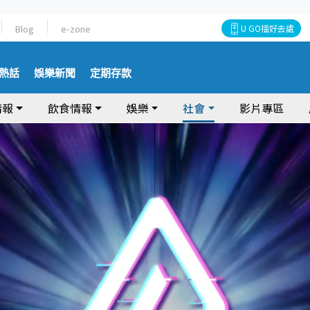
Blog
e-zone
U GO搵好去處
熱話
娛樂新聞
定期存款
情報
飲食情報
娛樂
社會
影片專區