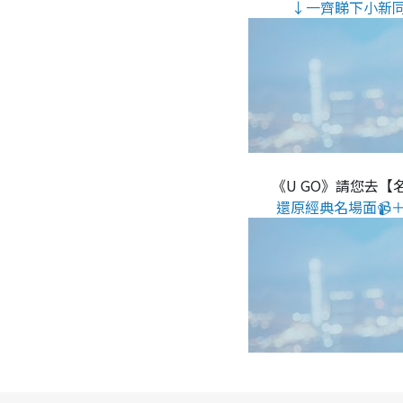
↓一齊睇下小新
《U GO》請您去【
還原經典名場面📹＋