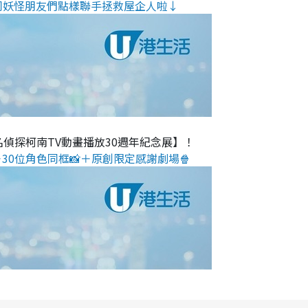
同妖怪朋友們點樣聯手拯救屋企人啦↓
名偵探柯南TV動畫播放30週年紀念展】！
30位角色同框📸＋原創限定感謝劇場🍿