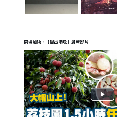
同場加映：【衝出嚟玩】最新影片
P
l