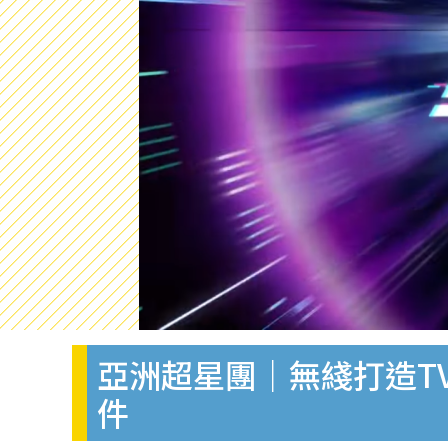
亞洲超星團｜無綫打造T
件