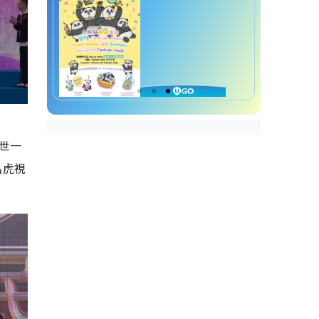
世一
名虎視