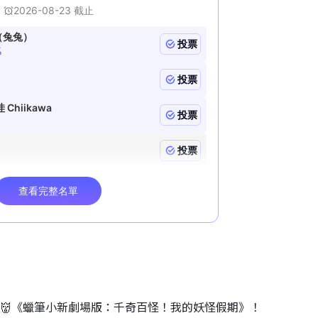
睇👹《蠟筆小新劇場版：千奇百怪！我的妖怪假期》！