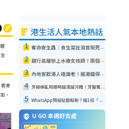
港生活人氣本地熱話
1
團選
奪命寄生蟲｜食生菜狂瀉首現死者！疫潮惡化錄1.8萬宗病例 揭洗菜3大謬誤
《全
2
銀行高層戀上水療女技師！兩個月借128萬驚覺「沉船」沉落火海 揭背後疑似邪教操控賣淫
3
內地客歎港人唔識老！揭港鐵保鮮級冷氣 港人求放過：咪投訴
4
、香港
牙線棒亂用隨時越清越污糟！牙醫驚揭盲目過戶細菌恐致蛀牙：呢種先係日常真保養
參加，
5
WhatsApp預設貼圖點刪？揭1招「反向操作」還原簡潔介面 附3步實測教學
U GO 本週好去處