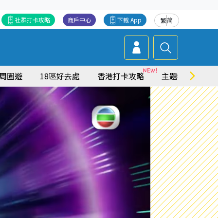
社群打卡攻略
商戶中心
下載 App
繁
简
周圍遊
18區好去處
香港打卡攻略
主題特集