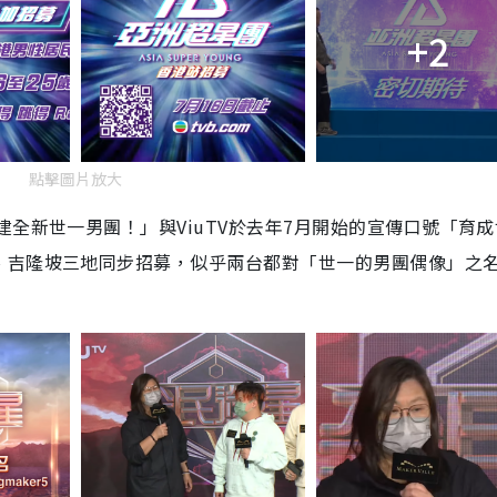
+2
點擊圖片放大
全新世一男團！」與ViuTV於去年7月開始的宣傳口號「育成
、吉隆坡三地同步招募，似乎兩台都對「世一的男團偶像」之