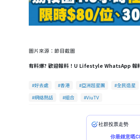
a
y
V
i
圖片來源：節目截圖
d
有料爆? 歡迎報料！U Lifestyle WhatsApp 
e
好去處
香港
亞洲超星團
全民造星
o
網絡熱話
組合
ViuTV