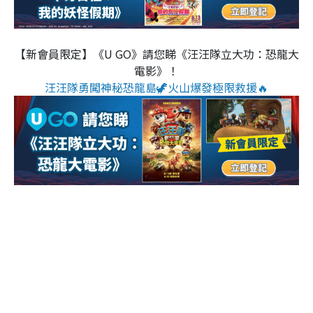
【新會員限定】《U GO》請您睇《汪汪隊立大功：恐龍大
電影》！
汪汪隊勇闖神秘恐龍島🦖火山爆發極限救援🔥