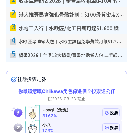
收銀車時間表2026｜金管局收銀車8-10月出沒地點+時間！無須手續費！硬幣免費轉現鈔或增值至八達通
e
2
港大推賽馬會強化骨骼計劃！$100骨質密度X光檢查 完成免費運動訓練送超市禮券！附參加資格
3
水電工入行︱水喉匠/電工日薪可達$1,600 鐵飯碗職業難被AI取代！附薪酬參考＋入行考牌途徑
4
水喉匠考牌懶人包︱水喉工課程免學費兼月領$1.2萬津貼 即睇水喉匠考牌4階段＋入行課程建議
5
捐書2026︱全港13大捐書/賣書地點懶人包 二手課本最高$150＋舊書換免費咖啡/戲票