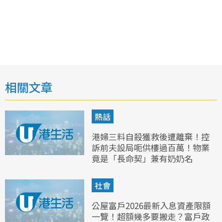
相關文章
熱話
港婦三料自殺獲救後遭離棄！控
訴前夫設局呃供樓過百萬！物業
竟是「長命契」兼有奶奶名
社會
公屋富戶2026最新入息資產限額
一覽！超額幾多要搬走？富戶政