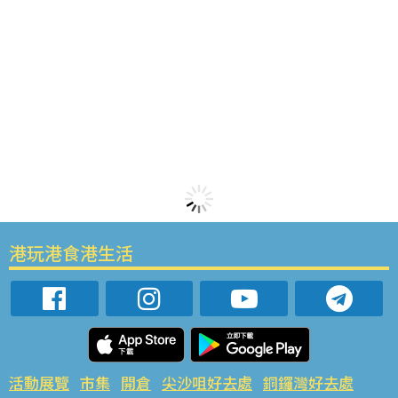
港玩港食港生活
活動展覽
市集
開倉
尖沙咀好去處
銅鑼灣好去處