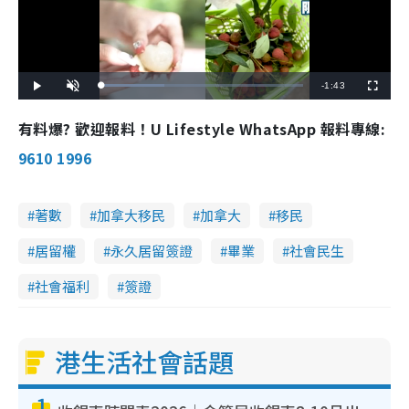
R
-
1:43
L
P
U
F
o
l
n
u
a
a
m
l
e
d
y
u
l
有料爆? 歡迎報料！U Lifestyle WhatsApp 報料專線:
e
t
s
d
e
c
m
:
r
9610 1996
3
e
1
e
a
.
n
4
6
i
%
著數
加拿大移民
加拿大
移民
n
居留權
永久居留簽證
畢業
社會民生
i
n
社會福利
簽證
g
T
港生活社會話題
i
m
1