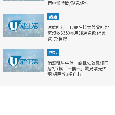
策申報時間/豁免條件
熱話
家庭糾紛︱17歲名校女與父吵架
遭沒收$350零用錢逼道歉 網民
教1招自救
熱話
港漂租屋中伏︱誤租佐敦鳳樓同
層3戶搞「一樓一」驚見紫光熠
熠 網民教1招自救