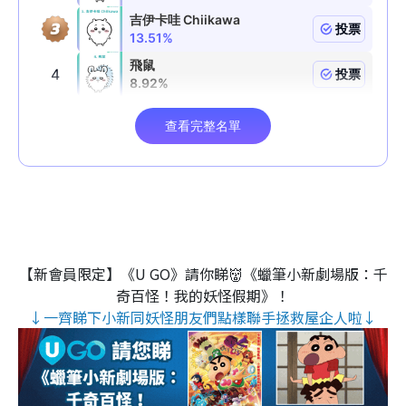
【新會員限定】《U GO》請你睇👹《蠟筆小新劇場版：千
奇百怪！我的妖怪假期》！
↓一齊睇下小新同妖怪朋友們點樣聯手拯救屋企人啦↓