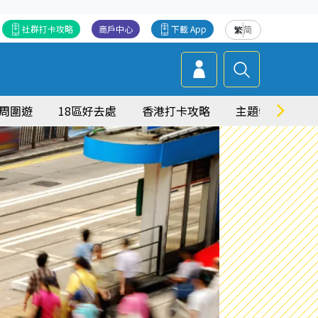
社群打卡攻略
商戶中心
下載 App
繁
简
周圍遊
18區好去處
香港打卡攻略
主題特集