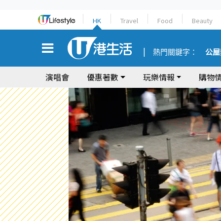
HK
Travel
Food
Beauty
熱門關鍵字：
公屋
演唱會
優惠著數
玩樂情報
購物