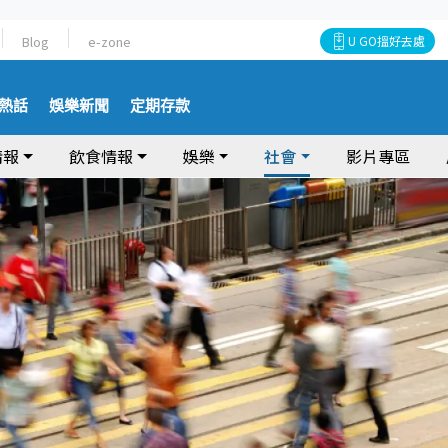
Blog
e-zone
U GO搵好去處
熱話
娛樂新聞
定期存款
情報
飲食情報
娛樂
社會
影片專區