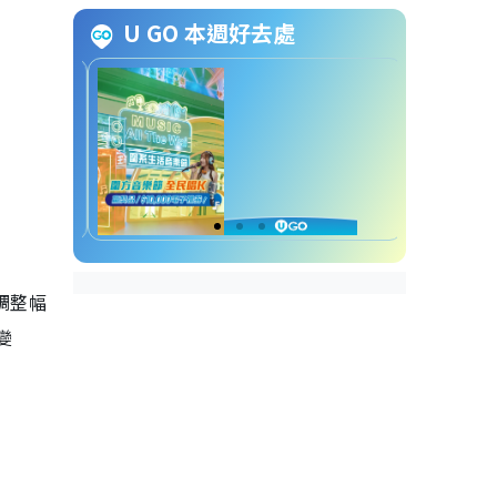
外籍家庭傭工）
U GO 本週好去處
就業人士工作時數中位數（不包
括外籍家庭傭工）
調整幅
變