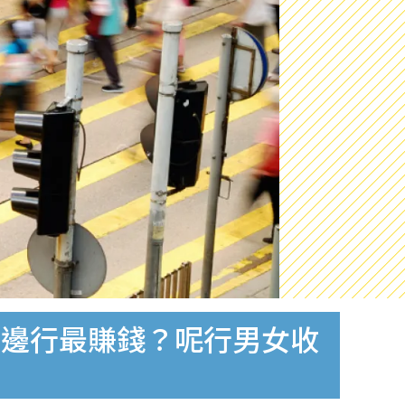
！邊行最賺錢？呢行男女收