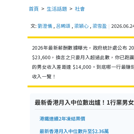
首頁
生活話題
社會
文:
劉澄儀
,
呂晞頌
,
梁穎心
,
梁雪盈
2026.06.2
2026年最新薪酬數據曝光，政府統計處公布 2
$23,600，換言之只要月入超過此數，你已
的男女收入差距達 $14,000。到底哪一行
收入一覽！
最新香港月入中位數出爐！1行業男
港鐵連續2年凍結票價
最新香港月入中位數升至$2.36萬