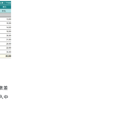
數差
月入中