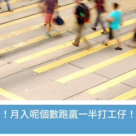
爐！月入呢個數跑贏一半打工仔