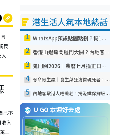
港生活人氣本地熱話
1
認同
WhatsApp預設貼圖點刪？揭1招「反向操作」還原簡潔介面 附3步實測教學
網民
2
香港山邊鐵閘邊門大開？內地客困惑意義何在！網民神回覆：呢種叫法理性防禦
收入
3
鬼門開2026｜農曆七月撞正日全食特別邪？專家警告切忌做一事！揭4大禁忌+2招保平安
4
奪命寄生蟲｜食生菜狂瀉首現死者！疫潮惡化錄1.8萬宗病例 揭洗菜3大謬誤
應
5
內地客歎港人唔識老！揭港鐵保鮮級冷氣 港人求放過：咪投訴
U GO 本週好去處
自己不
月收入
二萬二