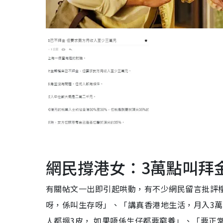
網民撐港女：3萬點叫拜
有關帖文一出即引起哄動，有不少網民留言批評
呀，係叫生存呀」、「講真香港地生活，月入3萬
人都搵3皮， 如果唔係生仔都要窮養」、「要正