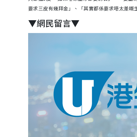
要求三皮有幾拜金」、「其實都係要求唔太差嘅
▼網民留言▼