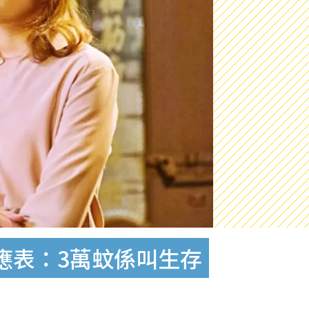
應表：3萬蚊係叫生存