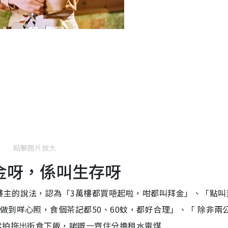
點擊圖片放大
金呀，係叫生存呀
樓主的說法，認為「3萬樓都買唔起啦，咁都叫拜金」、「點叫
做到咩心照，食個茶記都50、60蚊，都好合理」、「 除非兩
常拍拖出街食下飯，啱嘅一齊住分擔租水電煤