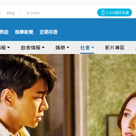
Blog
e-zone
U GO搵好去處
熱話
娛樂新聞
定期存款
情報
飲食情報
娛樂
社會
影片專區