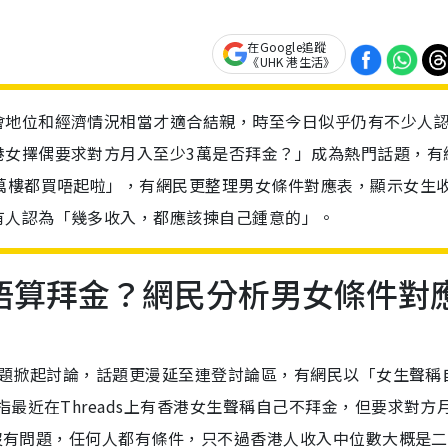
在Google追蹤
《UHK 港生活》
會地位和經濟情況相當才適合結親，時至今日似乎仍有不少人
港女擇偶要求對方月入至少3萬是否拜金？」成為熱門話題，有
萬樓都買唔起啦」，有網民更整理男女條件對應表，顯示女生
有人認為「幾多收入，都應該揀自己鍾意的」。
唔算拜金？網民分析男女條件對
的話題掀起討論，話題更漫延至連登討論區，有網民以「女生聲稱
最近在Threads上有香港女生聲稱自己不拜金，但要求對方
身並沒有問題，任何人都有條件，只不過香港人收入中位數大概是