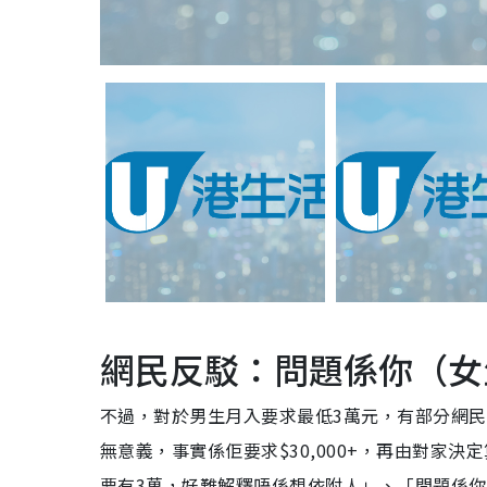
網民反駁：問題係你（女
不過，對於男生月入要求最低3萬元，有部分網
無意義，事實係佢要求$30,000+，再由對家
要有3萬，好難解釋唔係想依附人」、「問題係