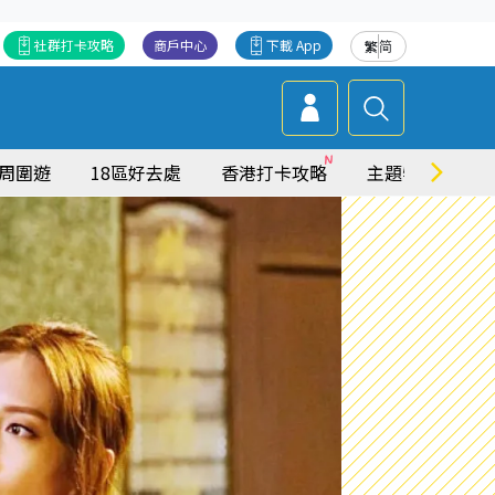
社群打卡攻略
商戶中心
下載 App
繁
简
周圍遊
18區好去處
香港打卡攻略
主題特集