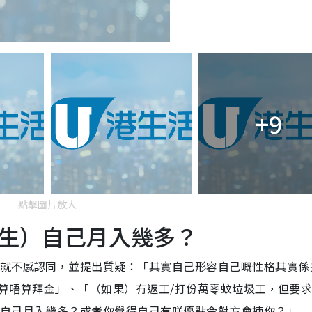
+9
點擊圖片放大
生）自己月入幾多？
民就不感認同，並提出質疑：「其實自己形容自己嘅性格其實係
決定算唔算拜金」、「（如果）冇返工/打份萬零蚊垃圾工，但要
你自己月入幾多？或者你覺得自己有咩優點令對方會揀你？」