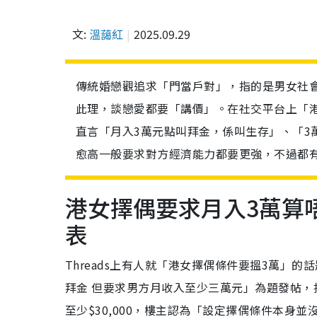
文:
溫藹紅
2025.09.29
傳統婚戀觀追求「門當戶對」，指的是男女社
此理，談戀愛都要「講價」。在社交平台上「
直言「月入3萬元點叫拜金，係叫生存」、「3
愈高一般要求對方經濟能力都要更強，不過都
港女擇偶要求月入3萬算
表
Threads上有人就「港女擇偶條件要搵3萬」
拜金 但要求男方月收入至少三萬元」為題發帖，指
至少$30,000，樓主認為「設定擇偶條件本