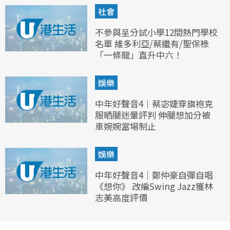
社會
不參與呈分試小學12間熱門學校
名單 維多利亞/蔡繼有/聖保祿
「一條龍」直升中六！
娛樂
中年好聲音4｜蔡宓婕穿旗袍克
服晒腿迷暈評判 伸腿想加分被
車婉婉當場制止
娛樂
中年好聲音4｜鄭仲豪自彈自唱
《想你》 改編Swing Jazz獲林
志美高度評價