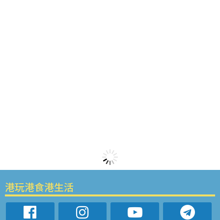
港玩港食港生活