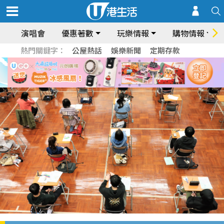
演唱會
優惠著數
玩樂情報
購物情報
熱門關鍵字：
公屋熱話
娛樂新聞
定期存款