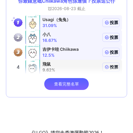
《U GO》請您去香港運動節2026！