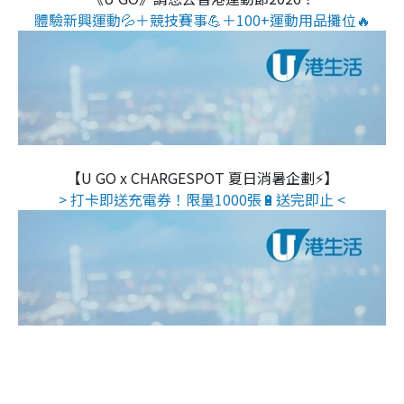
體驗新興運動💦＋競技賽事💪＋100+運動用品攤位🔥
【U GO x CHARGESPOT 夏日消暑企劃⚡】
> 打卡即送充電券！限量1000張🔋送完即止 <