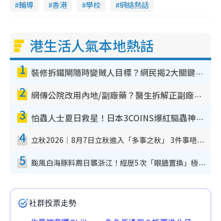
輔導
香港
學校
網絡熱話
港生活人氣本地熱話
1
裝修拆鐵閘隨時變賊人目標？網民揭2大關鍵用途：裝新式等於白裝？附新舊鐵閘分別
2
網傳公院改用內地/副廠藥？醫生拆解正副廠分別 揭4類人換藥隨時出事
3
怕蟲人士夏日救星！日本3COINS爆紅驅蟲神器$45起 1招「全程免觸碰」輕鬆搞定小強
4
立秋2026｜8月7日立秋進入「多事之秋」 3件事唔做得！專家教6招開運 清枱頭／銀包納氣接好運
5
颱風白海豚料周日襲浙江！經歷5次「眼牆置換」極罕見 成登陸內地最長途颱風