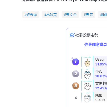
好去處
林超英
天文台
天氣
網