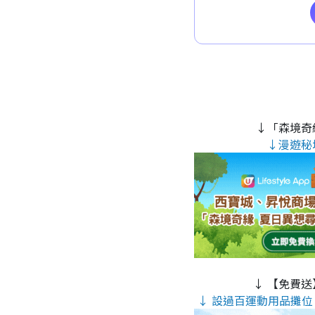
↓「森境奇
↓漫遊秘
↓ 【免費送
↓ 設過百運動用品攤位 