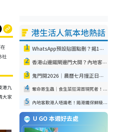
港生活人氣本地熱話
1
而在
WhatsApp預設貼圖點刪？揭1招「反向操作」還原簡潔介面 附3步實測教學
B社
2
香港山邊鐵閘邊門大開？內地客困惑意義何在！網民神回覆：呢種叫法理性防禦
3
鬼門開2026｜農曆七月撞正日全食特別邪？專家警告切忌做一事！揭4大禁忌+2招保平安
4
夜港九
奪命寄生蟲｜食生菜狂瀉首現死者！疫潮惡化錄1.8萬宗病例 揭洗菜3大謬誤
請大家
5
內地客歎港人唔識老！揭港鐵保鮮級冷氣 港人求放過：咪投訴
U GO 本週好去處