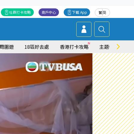
社群打卡攻略
商戶中心
下載 App
繁
简
周圍遊
18區好去處
香港打卡攻略
主題特集