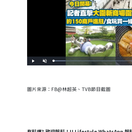
L
P
U
o
l
n
a
a
m
d
y
u
e
t
d
e
:
9
.
圖片來源：FB@林超英、
TVB節目截圖
7
7
%
有料爆? 歡迎報料！U Lifestyle WhatsApp 