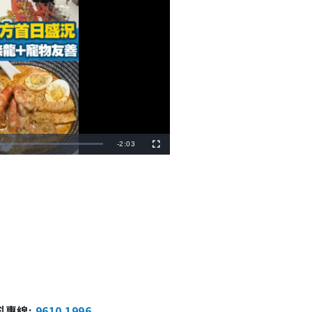
R
-
2:03
F
u
l
e
l
s
c
m
r
e
e
a
n
i
n
i
n
報料專線:
9610 1996
g