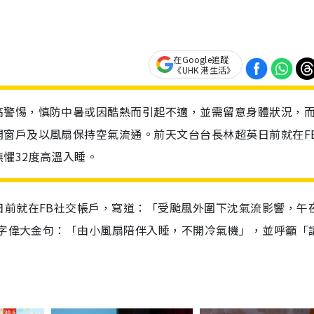
在Google追蹤
《UHK 港生活》
高警惕，慎防中暑或因酷熱而引起不適，並需留意身體狀況，
開窗戶及以風扇保持空氣流通。前天文台台長林超英日前就在F
懼32度高溫入睡。
日前就在FB社交帳戶，寫道：「受颱風外圍下沈氣流影響，午
3字偉大金句：「由小風扇陪伴入睡，不開冷氣機」，並呼籲「