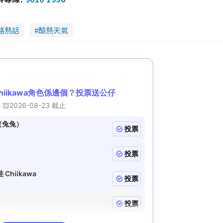
T
絡熱話
酷熱天氣
i
m
e