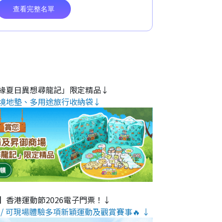
緣夏日異想尋龍記」限定精品↓
境地墊、多用途旅行收納袋↓
】香港運動節2026電子門票！↓
/ 可現場體驗多項新穎運動及觀賞賽事🔥 ↓