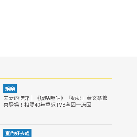
娛樂
夫妻的博弈｜《嚦咕嚦咕》「奶奶」黃文慧驚
喜登場！相隔40年重返TVB全因一原因
室內好去處