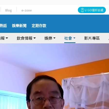
Blog
e-zone
U GO搵好去處
熱話
娛樂新聞
定期存款
情報
飲食情報
娛樂
社會
影片專區