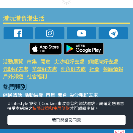
港玩港食港生活
活動展覽
市集
開倉
尖沙咀好去處
銅鑼灣好去處
元朗好去處
荃灣好去處
旺角好去處
社會
餐廳情報
戶外郊遊
社會福利
熱門類別
網民熱話
活動展覽
市集
開倉
尖沙咀好去處
銅鑼灣好去處
元朗好去處
荃灣好去處
旺角好去處
社會
U Lifestyle 會使用Cookies來改善您的網站體驗，請確定您同意
接受本網站之
私隱政策和使用條款
才可繼續瀏覽。
餐廳情報
戶外郊遊
熱門標籤
我已閱讀及同意
#UGO搵好去處
#人氣活動推介
#美食社群熱話