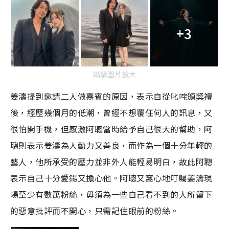
+3
點擊圖片放大
姜濤提到邀請二人做嘉賓的原因，表示自從叱咤頒獎禮
後，經歷幾個月的低潮，曾經不想覆任何人的訊息，又
很怕開手機，但感激阿聰當時給予自己很大的幫助，阿
聰則表示姜濤為人勤力又善良，而作為一個十分年輕的
藝人，他所承受的壓力並非外人能輕易明白，故此阿聰
表示自己十分愛鍚又擔心他。阿聰又窩心地叮囑姜濤現
場至少有數萬粉絲，毋須為一些自己看不到的人所留下
的惡意批評而不開心，只需記住眼前的粉絲。