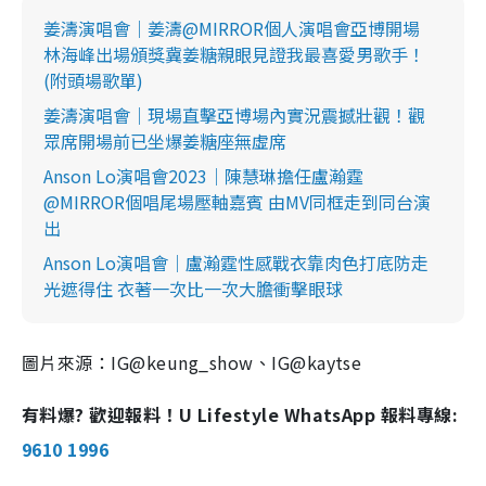
姜濤演唱會｜姜濤@MIRROR個人演唱會亞博開場
林海峰出場頒獎冀姜糖親眼見證我最喜愛男歌手！
(附頭場歌單)
姜濤演唱會｜現場直擊亞博場內實況震撼壯觀！觀
眾席開場前已坐爆姜糖座無虛席
Anson Lo演唱會2023｜陳慧琳擔任盧瀚霆
@MIRROR個唱尾場壓軸嘉賓 由MV同框走到同台演
出
Anson Lo演唱會｜盧瀚霆性感戰衣靠肉色打底防走
光遮得住 衣著一次比一次大膽衝擊眼球
圖片來源：IG@keung_show、IG@kaytse
有料爆? 歡迎報料！U Lifestyle WhatsApp 報料專線:
9610 1996