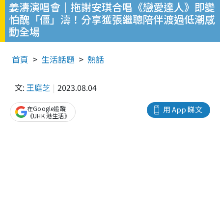
姜濤演唱會｜拖謝安琪合唱《戀愛達人》即變
怕醜「僵」濤！分享獲張繼聰陪伴渡過低潮感
動全場
首頁
生活話題
熱話
文:
王庭芝
2023.08.04
在Google追蹤
用 App 睇文
《UHK 港生活》