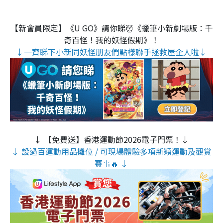
【新會員限定】《U GO》請你睇👹《蠟筆小新劇場版：千
奇百怪！我的妖怪假期》！
↓一齊睇下小新同妖怪朋友們點樣聯手拯救屋企人啦↓
↓ 【免費送】香港運動節2026電子門票！↓
↓ 設過百運動用品攤位 / 可現場體驗多項新穎運動及觀賞
賽事🔥 ↓