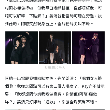
「佢自己話我想邀請妳嚟同我唱歌同拖手得唔得？我話
咁開心梗係得啦，但我琴日嚟綵排佢一直都唔望我，可
唔可以解釋一下點解？」姜濤就指當時阿聰在旁邊，說
到此時，阿聰突然現身台上，全絲粉絲尖叫不斷。
點擊圖片放大
阿聰一出場即發揮幽默本色，先問姜濤：「呢個女人邊
個嚟？我哋之間點可以有第三個人喺度？」Kay亦不甘示
弱：「我都想問你請我嚟做嘉賓，你請佢(阿聰)嚟做
咩？」姜濤只好即時「道歉」，引發全場笑聲不絕。