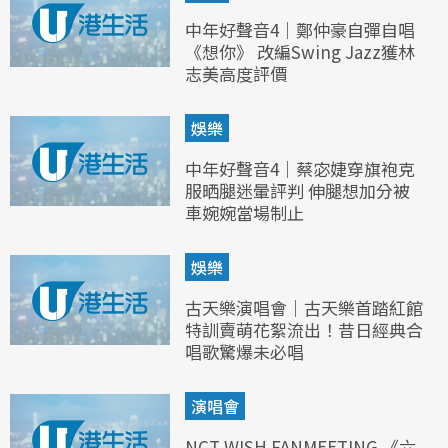
中年好聲音4｜鄭仲豪自彈自唱
《想你》 改編Swing Jazz獲林
志美高度評價
娛樂
中年好聲音4｜蔡宓婕穿旗袍克
服晒腿迷暈評判 伸腿想加分被
車婉婉當場制止
娛樂
古天樂演唱會｜古天樂首踏紅館
特訓賣萌花絮流出！昔日經典合
唱歌驚爆未必唱
演唱會
NCT WISH FANMEETING 《六