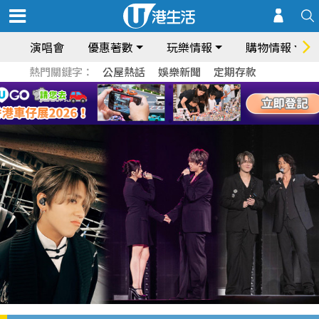
演唱會
優惠著數
玩樂情報
購物情報
熱門關鍵字：
公屋熱話
娛樂新聞
定期存款