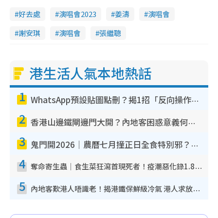
好去處
演唱會2023
姜濤
演唱會
謝安琪
演唱會
張繼聰
港生活人氣本地熱話
1
WhatsApp預設貼圖點刪？揭1招「反向操作」還原簡潔介面 附3步實測教學
2
香港山邊鐵閘邊門大開？內地客困惑意義何在！網民神回覆：呢種叫法理性防禦
3
鬼門開2026｜農曆七月撞正日全食特別邪？專家警告切忌做一事！揭4大禁忌+2招保平安
4
奪命寄生蟲｜食生菜狂瀉首現死者！疫潮惡化錄1.8萬宗病例 揭洗菜3大謬誤
5
內地客歎港人唔識老！揭港鐵保鮮級冷氣 港人求放過：咪投訴