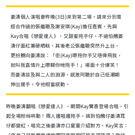
姜濤個人演唱會昨晚(3日)來到第二場，請來分別曾
經合作過的張繼聰及謝安琪(Kay)擔任嘉賓，先與
Kay合唱《戀愛達人》，又甜蜜拖手仔，不過怕醜姜
濤仔面紅兼硬晒軚，其後老公張繼聰突然升上台，
更扮嬲向姜濤說：「佢(Kay)嚟拖你手又唔俾飛我，
就叫我直情升上嚟睇你哋拖手！」場面十分爆笑！
而姜濤談及與二人的淵源，感激阿聰於自己低潮期
伸出援手，令他相當感動。
昨晚姜濤翻唱《戀愛達人》，期間Kay驚喜登場合唱，引
起全場粉絲哄動！兩人邊唱邊拖手，搞到怕醜仔姜濤耳
仔都變紅，唱完之後姜濤亦口窒窒介紹對方，Kay笑言：