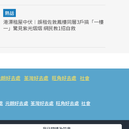
熱話
港漂租屋中伏︱誤租佐敦鳳樓同層3戶搞「一樓
一」驚見紫光熠熠 網民教1招自救
元朗好去處
荃灣好去處
旺角好去處
社會
處
元朗好去處
荃灣好去處
旺角好去處
社會
樂好去處
#ULifestyle應用程式
#限時搶
我已閱讀及同意