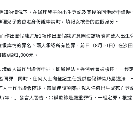
在明知的情況下，在辦理兒子的出生登記及其後的回港證申請時
辦理兒子的香港身份證申請時，填報女被告的虛假身分。
證而作出虛假陳述及1項作出虛假陳述意圖使該項陳述載入出生
假詳情的罪名。兩人承認所有控罪，前日（8月10日）在沙田
被罰款1,000元。
入境處人員作出虛假申述，即屬違法。違例者會被檢控，一經
唆者同罪。同時，任何人士向登記主任提供虛假詳情乃屬違法。
任何人士作出虛假陳述，意圖使該項陳述載入任何出生或死亡登
獄7年。」發言人警告，串謀欺詐是嚴重罪行，一經定罪，根據