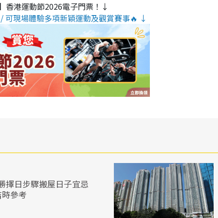
】香港運動節2026電子門票！↓
/ 可現場體驗多項新穎運動及觀賞賽事🔥 ↓
勝擇日步驟搬屋日子宜忌
吉時參考