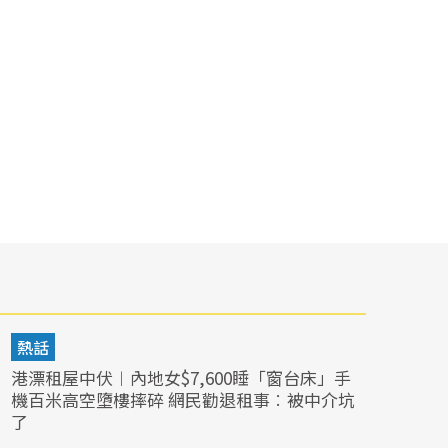
熱話
港漂租屋中伏︱內地女$7,600睡「窗台床」手
機百米高空墮樓摔碎 網民勸退租事︰被中介坑
了