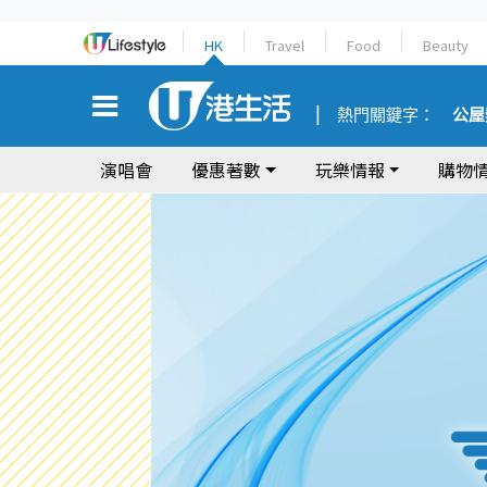
HK
Travel
Food
Beauty
熱門關鍵字：
公屋
演唱會
優惠著數
玩樂情報
購物