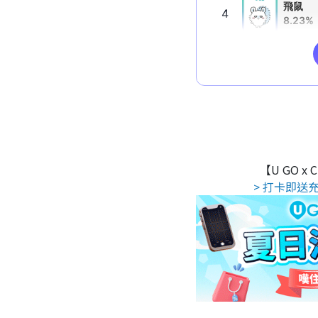
【U GO x
> 打卡即送充