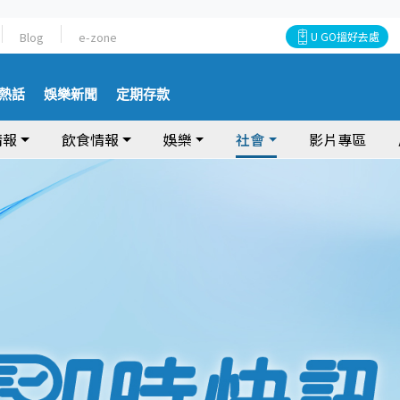
Blog
e-zone
U GO搵好去處
熱話
娛樂新聞
定期存款
情報
飲食情報
娛樂
社會
影片專區