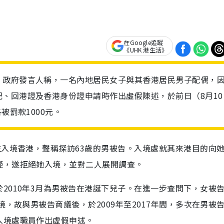
在Google追蹤
《UHK 港生活》
。政府發言人稱，一名內地居民女子與其香港居民男子配偶，
、回港證及香港身份證申請時作出虛假陳述，於前日（8月10
被罰款1000元。
注入境香港，聲稱探訪63歲的男被告。入境處就其來港目的向
疑，遂拒絕她入境，並對二人展開調查。
2010年3月為男被告在港誕下兒子。在進一步查問下，女被
境，故與男被告商議後，於2009年至2017年間，多次在男被
入境處職員作出虛假申述。