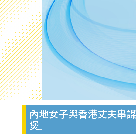
內地女子與香港丈夫串謀
煲」