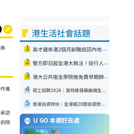
港生活社會話題
1
因串
高才通來港2個月辭職逃回內地！控訴港企3宗罪 歎微管理極窒息
2
警方即日起全港大執法！捉行人亂過馬路+司機不專注駕駛！亂過馬路罰$2000
3
港大公共衞生學院推免費早期肺癌篩查！合資格人士將獲全額資助定期血液化驗／電腦斷層掃描／風險評估
4
她作進
筍工招聘2026｜萊特維健藥廠請生產操作員！月薪高達$1.7萬 冷氣廠房/五天工作/保證雙糧
5
香港自資院校︱全港逾20間自資院校課程報名攻略 留位費可退/申請日期/報名連結
告承認
U GO 本週好去處
告的陪