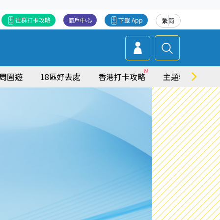
社群打卡攻略
商戶中心
下載 App
繁
简
周圍遊
18區好去處
香港打卡攻略
主題特集