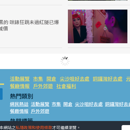
黑的 咪錶狂跳未過紅隧已爆
即減價
活動展覽
市集
開倉
尖沙咀好去處
銅鑼灣好去處
餐廳情報
戶外郊遊
社會福利
熱門類別
網民熱話
活動展覽
市集
開倉
尖沙咀好去處
銅鑼灣好去
餐廳情報
戶外郊遊
熱門標籤
受本網站之
私隱政策和使用條款
才可繼續瀏覽。
#UGO搵好去處
#人氣活動推介
#美食社群熱話
#親子玩