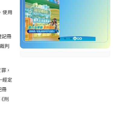
，使用
登記冊
裁判
定罪，
一經定
記冊
《刑