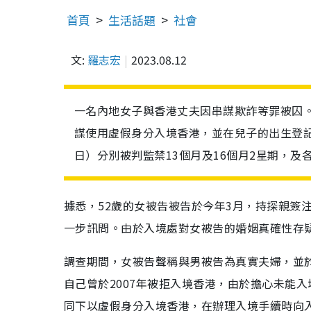
首頁
生活話題
社會
文:
羅志宏
2023.08.12
一名內地女子與香港丈夫因串謀欺詐等罪被囚
謀使用虛假身分入境香港，並在兒子的出生登記
日）分別被判監禁13個月及16個月2星期，及各
據悉，52歲的女被告被告於今年3月，持探親簽
一步訊問。由於入境處對女被告的婚姻真確性存
調查期間，女被告聲稱與男被告為真實夫婦，並於
自己曾於2007年被拒入境香港，由於擔心未能入
同下以虛假身分入境香港，在辦理入境手續時向