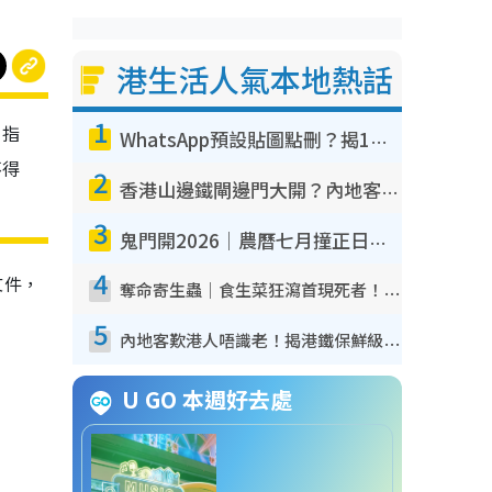
港生活人氣本地熱話
1
，指
WhatsApp預設貼圖點刪？揭1招「反向操作」還原簡潔介面 附3步實測教學
不得
2
香港山邊鐵閘邊門大開？內地客困惑意義何在！網民神回覆：呢種叫法理性防禦
3
鬼門開2026｜農曆七月撞正日全食特別邪？專家警告切忌做一事！揭4大禁忌+2招保平安
4
文件，
奪命寄生蟲｜食生菜狂瀉首現死者！疫潮惡化錄1.8萬宗病例 揭洗菜3大謬誤
5
內地客歎港人唔識老！揭港鐵保鮮級冷氣 港人求放過：咪投訴
U GO 本週好去處