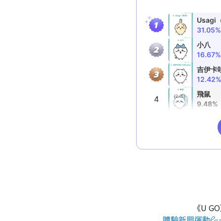
《U G
體驗新興運動💦