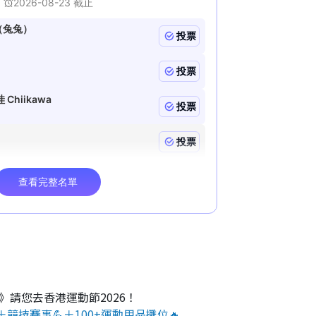
O》請您去香港運動節2026！
＋競技賽事💪＋100+運動用品攤位🔥