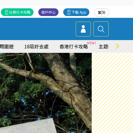
社群打卡攻略
商戶中心
下載 App
繁
简
周圍遊
18區好去處
香港打卡攻略
主題特集