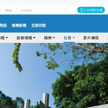
Blog
e-zone
U GO搵好去處
熱話
娛樂新聞
定期存款
情報
飲食情報
娛樂
社會
影片專區