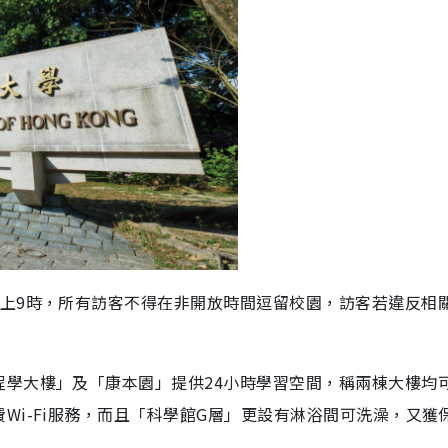
晚上9時，所有訪客不得在非開放時間逗留校園，訪客若違反相
程學大樓」及「康本園」提供24小時學習空間，稱兩棟大樓均
Wi-Fi服務，而且「科學館G層」更設有淋浴間可洗澡，又獲