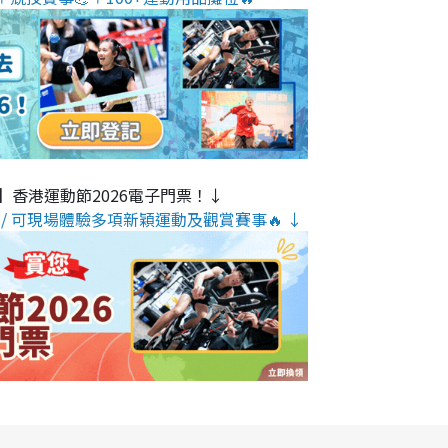
】香港運動節2026電子門票！↓
/ 可現場體驗多項新穎運動及觀賞賽事🔥 ↓