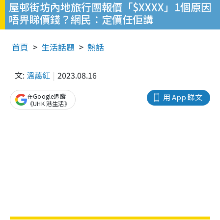
屋邨街坊內地旅行團報價「$XXXX」1個原因
唔畀睇價錢？網民：定價任佢講
首頁
生活話題
熱話
文:
溫藹紅
2023.08.16
在Google追蹤
用 App 睇文
《UHK 港生活》