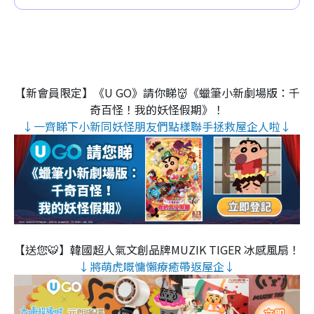
【新會員限定】《U GO》請你睇👹《蠟筆小新劇場版：千
奇百怪！我的妖怪假期》！
↓一齊睇下小新同妖怪朋友們點樣聯手拯救屋企人啦↓
【送您🐯】韓國超人氣文創品牌MUZIK TIGER 冰感風扇！
↓將萌虎嘅慵懶療癒帶返屋企↓