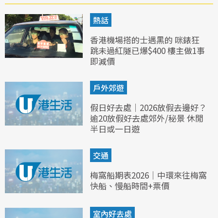
熱話
香港機場搭的士遇黑的 咪錶狂
跳未過紅隧已爆$400 樓主做1事
即減價
戶外郊遊
假日好去處｜2026放假去邊好？
逾20放假好去處郊外/秘景 休閒
半日或一日遊
交通
梅窩船期表2026｜中環來往梅窩
快船、慢船時間+票價
室內好去處