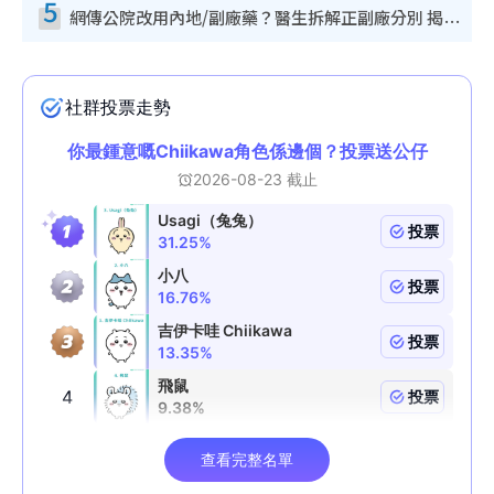
5
網傳公院改用內地/副廠藥？醫生拆解正副廠分別 揭4類人換藥隨時出事