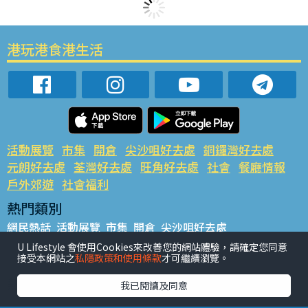
港玩港食港生活
活動展覽
市集
開倉
尖沙咀好去處
銅鑼灣好去處
元朗好去處
荃灣好去處
旺角好去處
社會
餐廳情報
戶外郊遊
社會福利
熱門類別
網民熱話
活動展覽
市集
開倉
尖沙咀好去處
銅鑼灣好去處
元朗好去處
荃灣好去處
旺角好去處
社會
U Lifestyle 會使用Cookies來改善您的網站體驗，請確定您同意
接受本網站之
私隱政策和使用條款
才可繼續瀏覽。
餐廳情報
戶外郊遊
熱門標籤
我已閱讀及同意
#UGO搵好去處
#人氣活動推介
#美食社群熱話