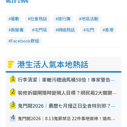
9610 1996
著數
社會熱話
旅行團
地區活動
房屋署
屯門區
網絡熱話
屯門
香港
Facebook群組
港生活人氣本地熱話
1
行李清潔｜車轆污糟過馬桶58倍！專家警告忌用酒精抹 教1招免污手除菌
2
裝修拆鐵閘隨時變賊人目標？網民揭2大關鍵用途：裝新式等於白裝？附新舊鐵閘分別
3
鬼門開2026｜農曆七月撞正日全食特別邪？專家警告切忌做一事！揭4大禁忌+2招保平安
4
鬼門開2026｜8.13鬼節禁忌 22件事唔做得！燒肉、刺身要少食？半夜勿吹口哨/打呢個電話