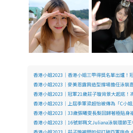
香港小姐2023｜香港小姐三甲得獎名單出爐
香港小姐2023｜麥美恩露肩造型撐場擔任泳裝
香港小姐2023｜冠軍21歲莊子璇背景大起底！
香港小姐2023｜上屆季軍梁超怡被傳為「C小
香港小姐2023｜33歲張曦雯長髮回歸著極貼
香港小姐2023｜16號郭珮文Juliana泳裝
香港小姐2023｜莊子璇被問如何打破亞軍宿命