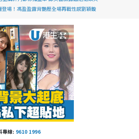
華麗登場！馮盈盈露背艷壓全場再戰性感劉穎鏇
報料專線:
9610 1996