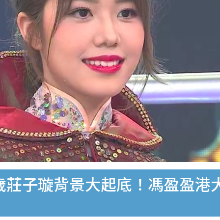
1歲莊子璇背景大起底！馮盈盈港大