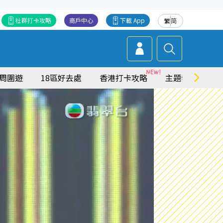
社群打卡攻略
商戶中心
下載 App
繁
简
周圍遊
18區好去處
香港打卡攻略
主題特集