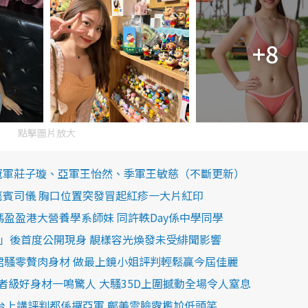
+8
點擊圖片放大
！冠軍莊子璇、亞軍王怡然、季軍王敏慈（不斷更新）
嘉賓司儀 胸口位置突發冒起紅疹一大片紅印
馮盈盈港大營養學系師妹 同許軼Day係中學同學
姐」後首度公開現身 靚樣容光煥發未受緋聞影響
身裙騷零贅肉身材 做最上鏡小姐評判輕鬆贏今屆佳麗
環節王者級好身材一鳴驚人 大騷35D上圍撼動全場令人窒息
 台上講評判都係攞亞軍 鄺美雲臉露尷尬低頭笑