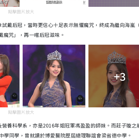
點擊圖片放大
試戴后冠，當時更信心十足表示無懼魔咒，終成為繼向海嵐（1
試戴魔咒」，再一嚐后冠滋味。
+3
點擊圖片放大
營養科學系，亦是2016年姐冠軍馮盈盈的師妹。而莊子璇之
）的中學同學，曾就讀於博愛醫院歷屆總理聯誼會梁省德中學。