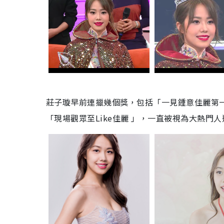
莊子璇早前連擸幾個獎，包括「一見鍾意佳麗第一
「現場觀眾至Like佳麗 」，一直被視為大熱門人