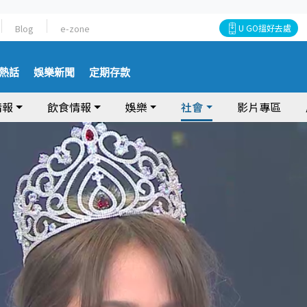
Blog
e-zone
U GO搵好去處
熱話
娛樂新聞
定期存款
情報
飲食情報
娛樂
社會
影片專區