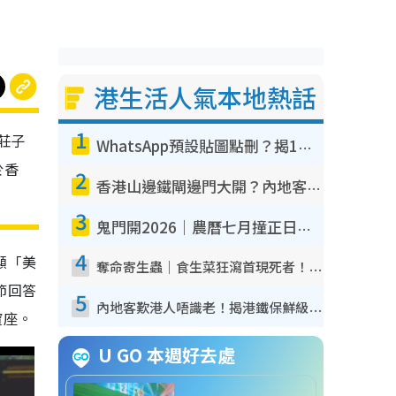
港生活人氣本地熱話
1
莊子
WhatsApp預設貼圖點刪？揭1招「反向操作」還原簡潔介面 附3步實測教學
於香
2
香港山邊鐵閘邊門大開？內地客困惑意義何在！網民神回覆：呢種叫法理性防禦
3
鬼門開2026｜農曆七月撞正日全食特別邪？專家警告切忌做一事！揭4大禁忌+2招保平安
4
顯「美
奪命寄生蟲｜食生菜狂瀉首現死者！疫潮惡化錄1.8萬宗病例 揭洗菜3大謬誤
節回答
5
內地客歎港人唔識老！揭港鐵保鮮級冷氣 港人求放過：咪投訴
寶座。
U GO 本週好去處