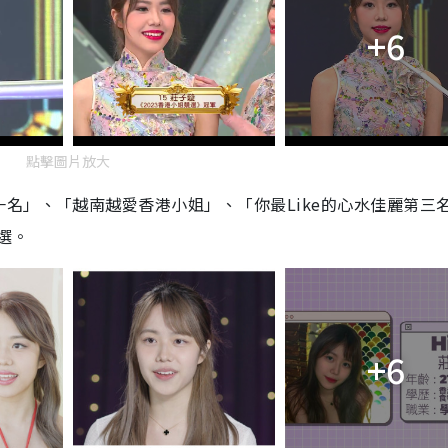
+6
點擊圖片放大
名」、「越南越愛香港小姐」、「你最Like的心水佳麗第三
選。
+6