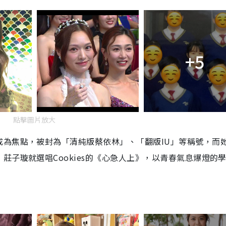
+5
點擊圖片放大
成為焦點，被封為「清純版蔡依林」、「翻版IU」等稱號，而
莊子璇就選唱Cookies的《心急人上》，以青春氣息爆燈的