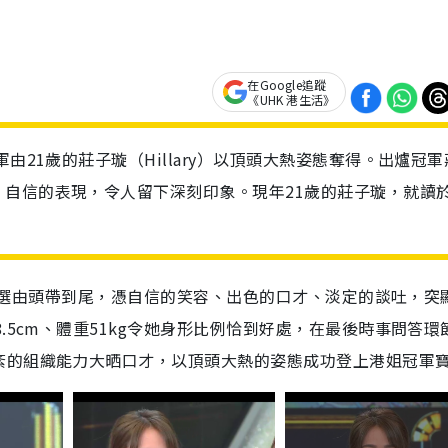
在Google追蹤
《UHK 港生活》
由21歲的莊子璇（Hillary）以頂頭大熱姿態奪得。出爐冠軍
自信的表現，令人留下深刻印象。現年21歲的莊子璇，就讀
小姐競選由頭帶到尾，憑自信的笑容、出色的口才、淡定的談吐，突
.5cm、體重51kg令她身形比例恰到好處，在最後時事問答環
紊的組織能力大晒口才，以頂頭大熱的姿態成功登上港姐冠軍