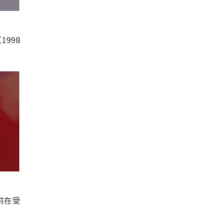
998
前在受