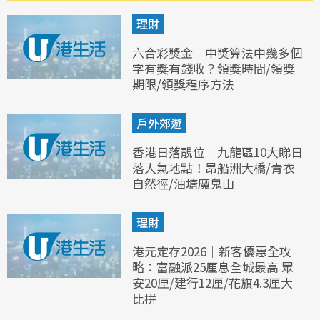
理財
六合彩獎金｜中獎算法中幾多個
字有獎有錢收？領獎時間/領獎
期限/領獎程序方法
戶外郊遊
香港日落靚位｜九龍區10大睇日
落人氣地點！昂船洲大橋/青衣
自然徑/油塘魔鬼山
理財
港元定存2026｜新客優惠全攻
略：富融派25厘息全城最高 眾
安20厘/建行12厘/花旗4.3厘大
比拼