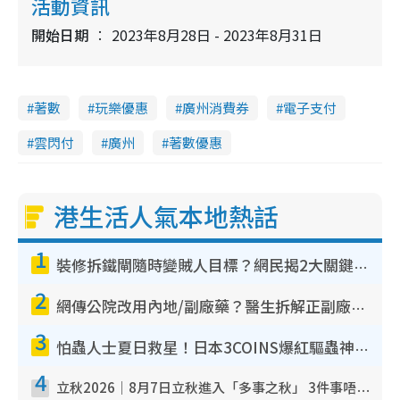
活動資訊
開始日期
2023年8月28日 - 2023年8月31日
著數
玩樂優惠
廣州消費券
電子支付
雲閃付
廣州
著數優惠
港生活人氣本地熱話
1
裝修拆鐵閘隨時變賊人目標？網民揭2大關鍵用途：裝新式等於白裝？附新舊鐵閘分別
2
網傳公院改用內地/副廠藥？醫生拆解正副廠分別 揭4類人換藥隨時出事
3
怕蟲人士夏日救星！日本3COINS爆紅驅蟲神器$45起 1招「全程免觸碰」輕鬆搞定小強
4
立秋2026｜8月7日立秋進入「多事之秋」 3件事唔做得！專家教6招開運 清枱頭／銀包納氣接好運