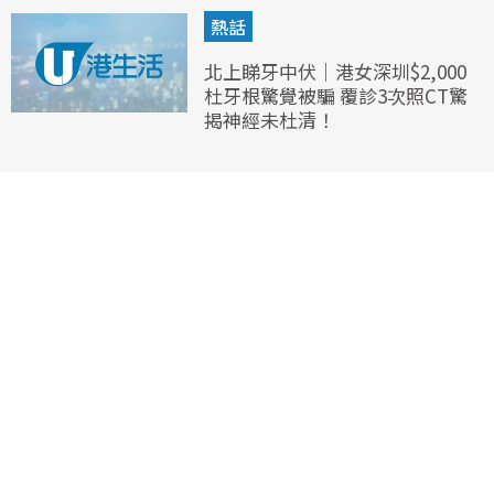
熱話
北上睇牙中伏｜港女深圳$2,000
杜牙根驚覺被騙 覆診3次照CT驚
揭神經未杜清！