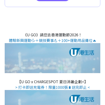
《U GO》請您去香港運動節2026！
體驗新興運動💦＋競技賽事💪＋100+運動用品攤位🔥
【U GO x CHARGESPOT 夏日消暑企劃⚡】
> 打卡即送充電券！限量1000張🔋送完即止 <