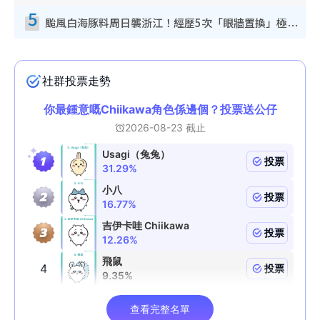
5
颱風白海豚料周日襲浙江！經歷5次「眼牆置換」極罕見 成登陸內地最長途颱風