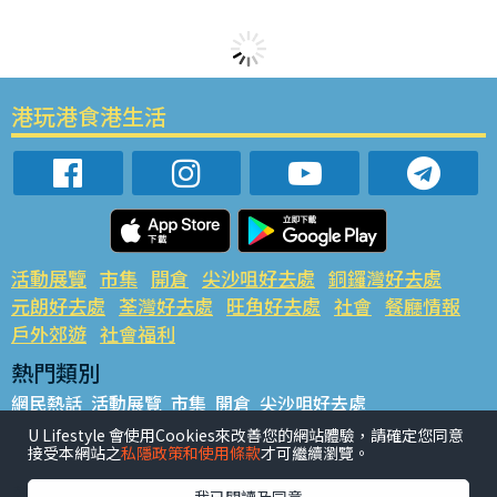
港玩港食港生活
活動展覽
市集
開倉
尖沙咀好去處
銅鑼灣好去處
元朗好去處
荃灣好去處
旺角好去處
社會
餐廳情報
戶外郊遊
社會福利
熱門類別
網民熱話
活動展覽
市集
開倉
尖沙咀好去處
銅鑼灣好去處
元朗好去處
荃灣好去處
旺角好去處
社會
U Lifestyle 會使用Cookies來改善您的網站體驗，請確定您同意
接受本網站之
私隱政策和使用條款
才可繼續瀏覽。
餐廳情報
戶外郊遊
熱門標籤