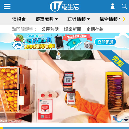
演唱會
優惠著數
玩樂情報
購物情報
熱門關鍵字：
公屋熱話
娛樂新聞
定期存款