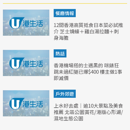
餐廳情報
12間香港高質抵食日本菜必試推
介 芝士燒蠔＋雞白湯拉麵＋刺
身海膽
熱話
香港機場搭的士遇黑的 咪錶狂
跳未過紅隧已爆$400 樓主做1事
即減價
戶外郊遊
上水好去處｜逾10大景點及美食
推薦 北區公園賞花/港版心形湖/
濕地生態公園