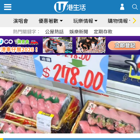
演唱會
優惠著數
玩樂情報
購物情報
熱門關鍵字：
公屋熱話
娛樂新聞
定期存款