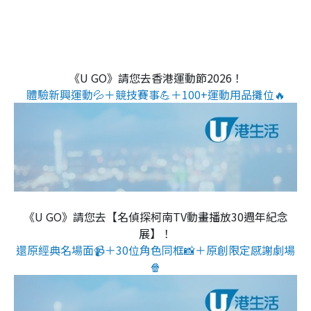
《U GO》請您去香港運動節2026！
體驗新興運動💦＋競技賽事💪＋100+運動用品攤位🔥
《U GO》請您去【名偵探柯南TV動畫播放30週年紀念
展】！
還原經典名場面📹＋30位角色同框📸＋原創限定感謝劇場
🍿