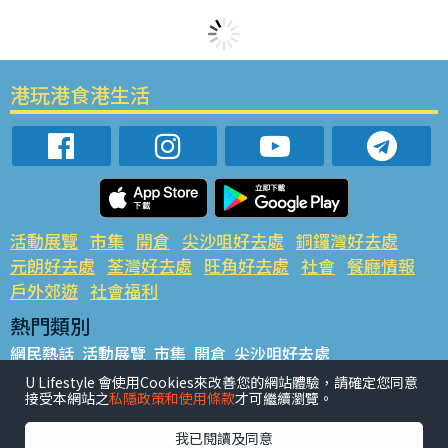
港玩港食港生活
活動展覽
市集
開倉
尖沙咀好去處
銅鑼灣好去處
元朗好去處
荃灣好去處
旺角好去處
社會
餐廳情報
戶外郊遊
社會福利
熱門類別
網民熱話
活動展覽
市集
開倉
尖沙咀好去處
銅鑼灣好去處
元朗好去處
荃灣好去處
旺角好去處
社會
U Lifestyle 會使用Cookies來改善您的網站體驗，請確定您同意
接受本網站之
私隱政策和使用條款
才可繼續瀏覽。
餐廳情報
戶外郊遊
熱門標籤
我已閱讀及同意