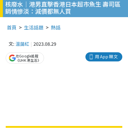
核廢水｜港男直擊香港日本超市魚生 壽司區
銷情慘淡：減價都無人買
首頁
生活話題
熱話
文:
溫藹紅
2023.08.29
在Google追蹤
用 App 睇文
《UHK 港生活》