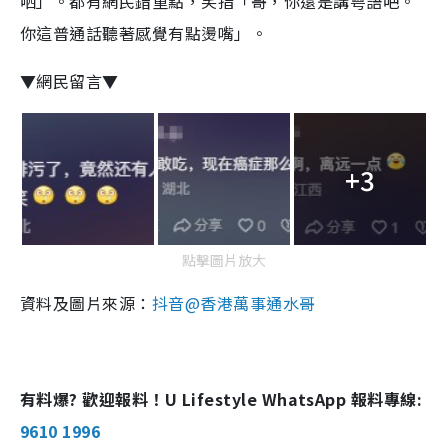
哂」。都有網民錯重點，笑指「哥，你還是講粤語吧。
你這普通話聽著感覺有點燙嘴」。
▼網民留言▼
+3
點擊圖片放大
資料及圖片來源：
抖音@香港萬事通水哥
有料爆? 歡迎報料！U Lifestyle WhatsApp 報料專線:
9610 1996