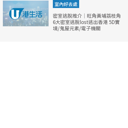
室內好去處
密室逃脫推介｜旺角黃埔荔枝角
6大密室逃脫lost逃出香港 5D實
境/鬼屋元素/電子機關