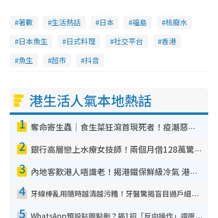
著數
生活熱話
日本
福島
核廢水
日本魚生
日式料理
社交平台
香港
魚生
超市
抖音
港生活人氣本地熱話
1
奪命寄生蟲｜食生菜狂瀉首現死者！疫潮惡化錄1.8萬宗病例 揭洗菜3大謬誤
2
銀行高層戀上水療女技師！兩個月借128萬驚覺「沉船」沉落火海 揭背後疑似邪教操控賣淫
3
內地客歎港人唔識老！揭港鐵保鮮級冷氣 港人求放過：咪投訴
4
牙線棒亂用隨時越清越污糟！牙醫驚揭盲目過戶細菌恐致蛀牙：呢種先係日常真保養
5
WhatsApp預設貼圖點刪？揭1招「反向操作」還原簡潔介面 附3步實測教學