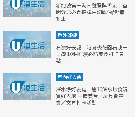
新加坡第一海南雞登陸香港！首
間分店必食招牌白切雞油飯/蝦
多士
戶外郊遊
石澳好去處｜港島後花園石澳一
日遊 10個石澳必訪美食打卡景
點
室內好去處
深水埗好去處｜逾10深水埗食玩
買好去處 平價美食／玩具街尋
寶／文青打卡活動