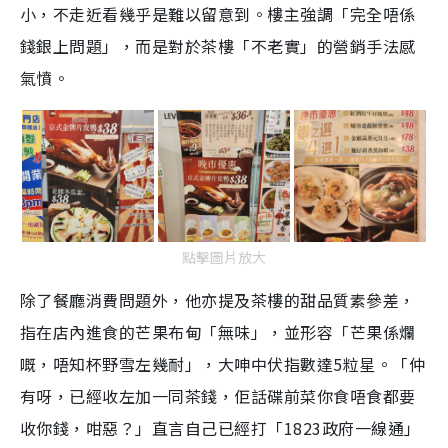
小，不走近看幾乎是難以留意到。樓主強調「完全唔係
錢銀上問題」，而是對於茶樓「不老實」的營銷手法感
氣憤。
點擊圖片放大
除了餐廳消費問題外，他亦提及茶樓的甜品質素參差，
指在店內進食的芒果布甸「無味」，並形容「芒果係爛
嘅，唔知杯野雪左幾耐」，大呻中伏指數達5粒星。「仲
有呀，已經收左加一同茶錢，佢話碟前菜你食唔食都要
收你錢，咁惡？」直言自己已經打「1823政府一線通」