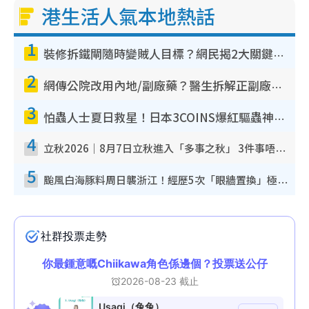
港生活人氣本地熱話
1
裝修拆鐵閘隨時變賊人目標？網民揭2大關鍵用途：裝新式等於白裝？附新舊鐵閘分別
2
網傳公院改用內地/副廠藥？醫生拆解正副廠分別 揭4類人換藥隨時出事
3
怕蟲人士夏日救星！日本3COINS爆紅驅蟲神器$45起 1招「全程免觸碰」輕鬆搞定小強
4
立秋2026｜8月7日立秋進入「多事之秋」 3件事唔做得！專家教6招開運 清枱頭／銀包納氣接好運
5
颱風白海豚料周日襲浙江！經歷5次「眼牆置換」極罕見 成登陸內地最長途颱風