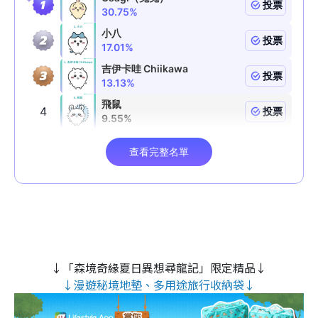
↓「森境奇緣夏日異想尋龍記」限定精品↓
↓漫遊秘境地墊、多用途旅行收納袋↓