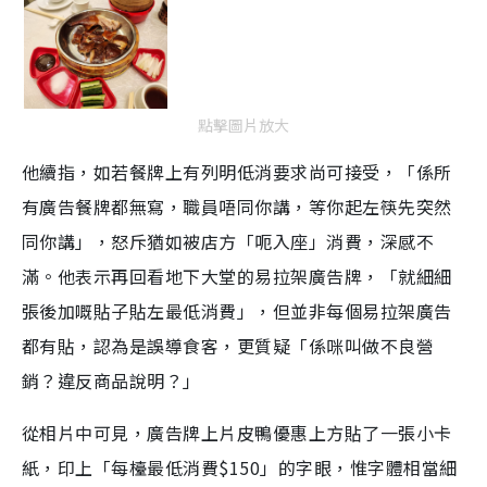
點擊圖片放大
他續指，如若餐牌上有列明低消要求尚可接受，「係所
有廣告餐牌都無寫，職員唔同你講，等你起左筷先突然
同你講」，怒斥猶如被店方「呃入座」消費，深感不
滿。他表示再回看地下大堂的易拉架廣告牌，「就細細
張後加嘅貼子貼左最低消費」，但並非每個易拉架廣告
都有貼，認為是誤導食客，更質疑「係咪叫做不良營
銷？違反商品說明？」
從相片中可見，廣告牌上片皮鴨優惠上方貼了一張小卡
紙，印上「每檯最低消費$150」的字眼，惟字體相當細