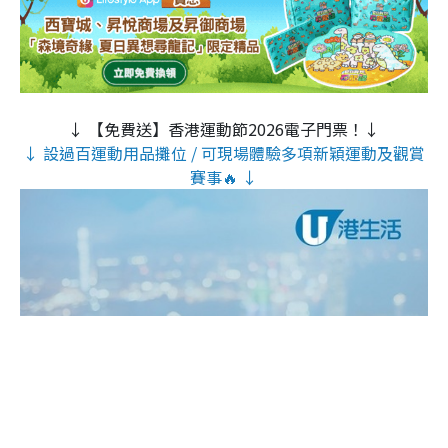
↓ 【免費送】香港運動節2026電子門票！↓
↓ 設過百運動用品攤位 / 可現場體驗多項新穎運動及觀賞
賽事🔥 ↓