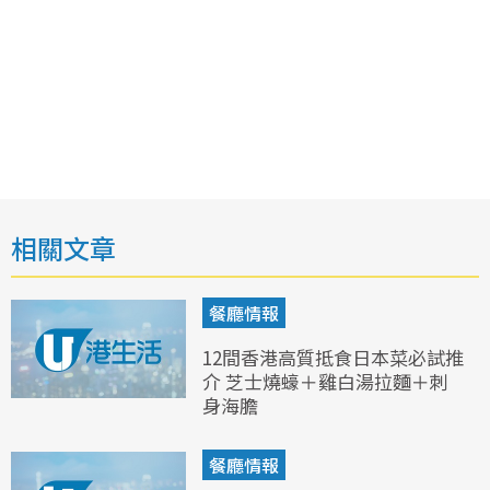
相關文章
餐廳情報
12間香港高質抵食日本菜必試推
介 芝士燒蠔＋雞白湯拉麵＋刺
身海膽
餐廳情報