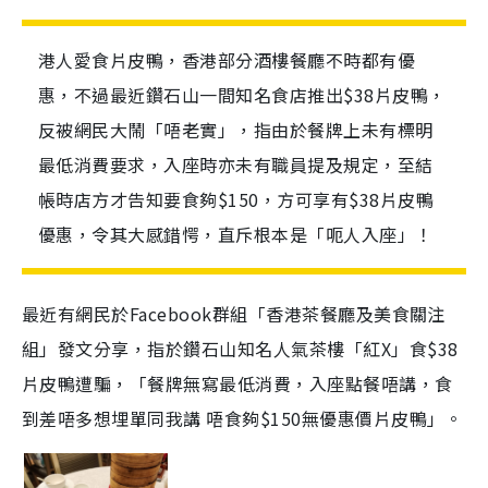
港人愛食片皮鴨，香港部分酒樓餐廳不時都有優
惠，不過最近鑽石山一間知名食店推出$38片皮鴨，
反被網民大鬧「唔老實」，指由於餐牌上未有標明
最低消費要求，入座時亦未有職員提及規定，至結
帳時店方才告知要食夠$150，方可享有$38片皮鴨
優惠，令其大感錯愕，直斥根本是「呃人入座」！
最近有網民於Facebook群組「香港茶餐廳及美食關注
組」發文分享，指於鑽石山知名人氣茶樓「紅X」食$38
片皮鴨遭騙，「餐牌無寫最低消費，入座點餐唔講，食
到差唔多想埋單同我講 唔食夠$150無優惠價片皮鴨」。