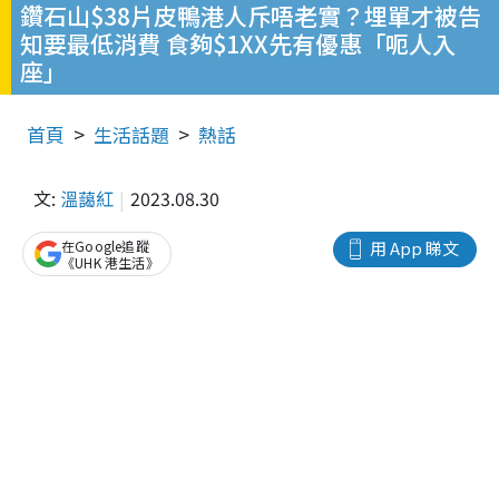
鑽石山$38片皮鴨港人斥唔老實？埋單才被告
知要最低消費 食夠$1XX先有優惠「呃人入
座」
首頁
生活話題
熱話
文:
溫藹紅
2023.08.30
在Google追蹤
用 App 睇文
《UHK 港生活》