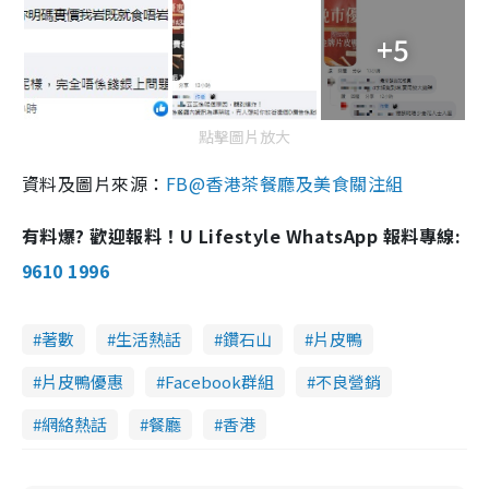
+5
點擊圖片放大
資料及圖片來源：
FB@香港茶餐廳及美食關注組
有料爆? 歡迎報料！U Lifestyle WhatsApp 報料專線:
9610 1996
著數
生活熱話
鑽石山
片皮鴨
片皮鴨優惠
Facebook群組
不良營銷
網絡熱話
餐廳
香港