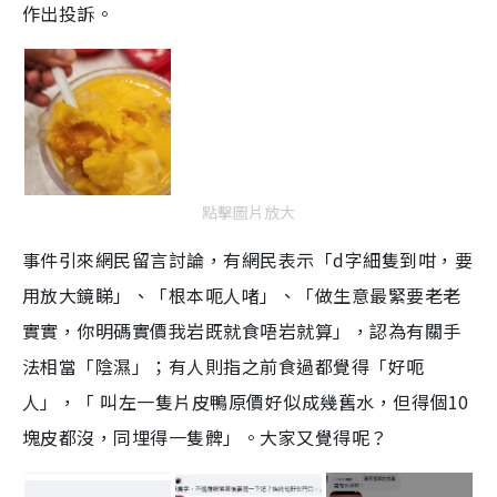
作出投訴。
點擊圖片放大
事件引來網民留言討論，有網民表示「d字細隻到咁，要
用放大鏡睇」、「根本呃人啫」、「做生意最緊要老老
實實，你明碼實價我岩既就食唔岩就算」，認為有關手
法相當「陰濕」；有人則指之前食過都覺得「好呃
人」，「 叫左一隻片皮鴨原價好似成幾舊水，但得個10
塊皮都沒，同埋得一隻髀」。大家又覺得呢？