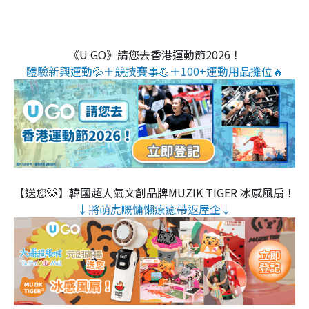
《U GO》請您去香港運動節2026！
體驗新興運動💦＋競技賽事💪＋100+運動用品攤位🔥
【送您🐯】韓國超人氣文創品牌MUZIK TIGER 冰感風扇！
↓將萌虎嘅慵懶療癒帶返屋企↓