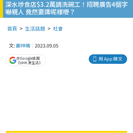
深水埗食店$3.2萬請洗碗工！招聘廣告4個字
嚇親人 竟然要識呢樣嘢？
首頁
生活話題
社會
文:
鄺梓晴
2023.09.05
在Google追蹤
用 App 睇文
《UHK 港生活》