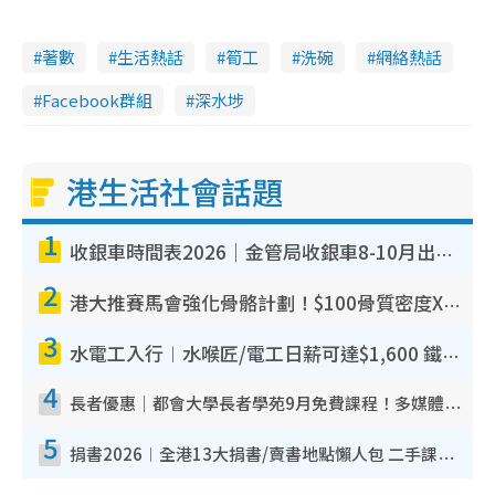
著數
生活熱話
筍工
洗碗
網絡熱話
Facebook群組
深水埗
港生活社會話題
1
收銀車時間表2026｜金管局收銀車8-10月出沒地點+時間！無須手續費！硬幣免費轉現鈔或增值至八達通
2
港大推賽馬會強化骨骼計劃！$100骨質密度X光檢查 完成免費運動訓練送超市禮券！附參加資格
3
水電工入行︱水喉匠/電工日薪可達$1,600 鐵飯碗職業難被AI取代！附薪酬參考＋入行考牌途徑
4
長者優惠｜都會大學長者學苑9月免費課程！多媒體/微電影創作/網絡安全 附報名方法教學
5
捐書2026︱全港13大捐書/賣書地點懶人包 二手課本最高$150＋舊書換免費咖啡/戲票