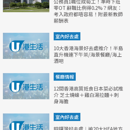
公務員1職位成筍工！準時下班
零OT 辭職比例得0.2%？網友：
考入政府都唔容易！附最新教師
薪酬表
室內好去處
10大香港海景好去處推介！半島
直升機連下午茶/海景餐廳/海上
酒吧
餐廳情報
12間香港高質抵食日本菜必試推
介 芝士燒蠔＋雞白湯拉麵＋刺
身海膽
室內好去處
銅鑼灣好去處︱逾20大HEA地方