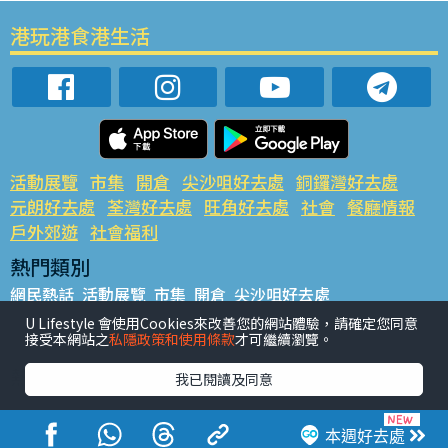
港玩港食港生活
活動展覽
市集
開倉
尖沙咀好去處
銅鑼灣好去處
元朗好去處
荃灣好去處
旺角好去處
社會
餐廳情報
戶外郊遊
社會福利
熱門類別
網民熱話
活動展覽
市集
開倉
尖沙咀好去處
銅鑼灣好去處
元朗好去處
荃灣好去處
旺角好去處
社會
U Lifestyle 會使用Cookies來改善您的網站體驗，請確定您同意
接受本網站之
私隱政策和使用條款
才可繼續瀏覽。
餐廳情報
戶外郊遊
熱門標籤
我已閱讀及同意
#UGO搵好去處
#人氣活動推介
#美食社群熱話
#親子玩樂好去處
#ULifestyle應用程式
#限時搶
本週好去處