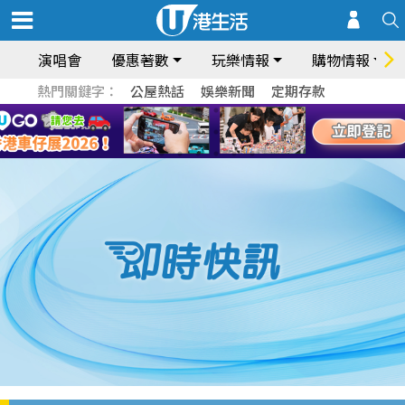
演唱會
優惠著數
玩樂情報
購物情報
熱門關鍵字：
公屋熱話
娛樂新聞
定期存款