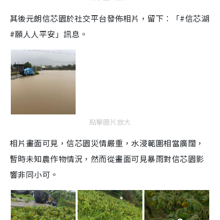
其後元朗信芯園於社交平台發佈相片，留下︰「#信芯湖
#願人人平安」訊息。
點擊圖片放大
相片畫面可見，信芯園災情嚴重，水浸範圍相當廣闊，
暫時未知農作物情況，然而從畫面可見暴雨對信芯園影
響非同小可。