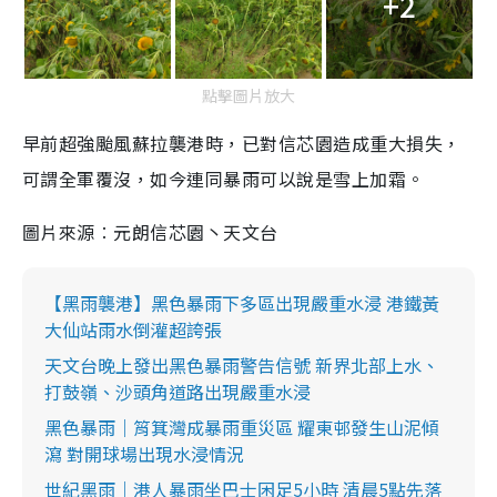
+2
點擊圖片放大
早前超強颱風蘇拉襲港時，已對信芯園造成重大損失，
可謂全軍覆沒，如今連同暴雨可以說是雪上加霜。
圖片來源︰元朗信芯園丶天文台
【黑雨襲港】黑色暴雨下多區出現嚴重水浸 港鐵黃
大仙站雨水倒灌超誇張
天文台晚上發出黑色暴雨警告信號 新界北部上水、
打鼓嶺、沙頭角道路出現嚴重水浸
黑色暴雨｜筲箕灣成暴雨重災區 耀東邨發生山泥傾
瀉 對開球場出現水浸情況
世紀黑雨｜港人暴雨坐巴士困足5小時 清晨5點先落