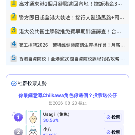
1
高才通來港2個月辭職逃回內地！控訴港企3宗罪 歎微管理極窒息
2
警方即日起全港大執法！捉行人亂過馬路+司機不專注駕駛！亂過馬路罰$2000
3
港大公共衞生學院推免費早期肺癌篩查！合資格人士將獲全額資助定期血液化驗／電腦斷層掃描／風險評估
4
筍工招聘2026｜萊特維健藥廠請生產操作員！月薪高達$1.7萬 冷氣廠房/五天工作/保證雙糧
5
香港自資院校︱全港逾20間自資院校課程報名攻略 留位費可退/申請日期/報名連結