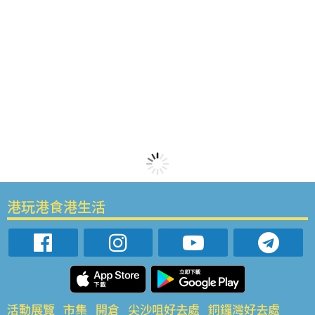
港玩港食港生活
活動展覽
市集
開倉
尖沙咀好去處
銅鑼灣好去處