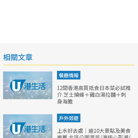
相關文章
餐廳情報
12間香港高質抵食日本菜必試推
介 芝士燒蠔＋雞白湯拉麵＋刺
身海膽
戶外郊遊
上水好去處｜逾10大景點及美食
推薦 北區公園賞花/港版心形湖/