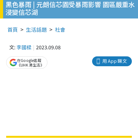
黑色暴雨 | 元朗信芯園受暴雨影響 園區嚴重水
浸變信芯湖
首頁
生活話題
社會
文:
李國樑
2023.09.08
在Google追蹤
用 App 睇文
《UHK 港生活》