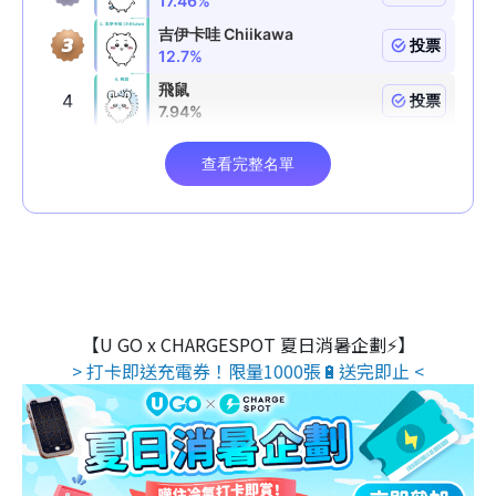
【U GO x CHARGESPOT 夏日消暑企劃⚡】
> 打卡即送充電券！限量1000張🔋送完即止 <