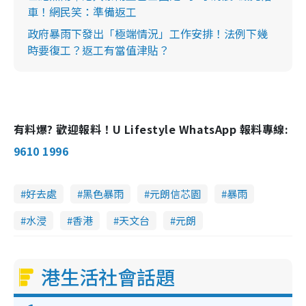
車！網民笑：準備返工
政府暴雨下發出「極端情況」工作安排！法例下幾
時要復工？返工有當值津貼？
有料爆? 歡迎報料！U Lifestyle WhatsApp 報料專線:
9610 1996
好去處
黑色暴雨
元朗信芯園
暴雨
水浸
香港
天文台
元朗
港生活社會話題