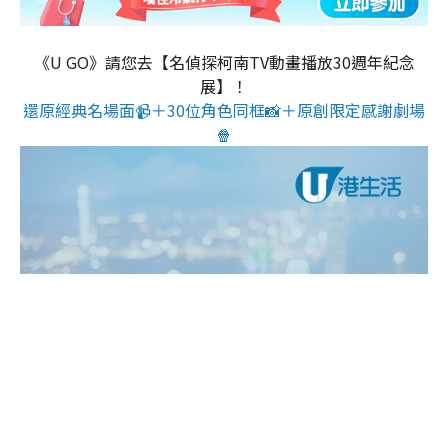
《U GO》請您去【名偵探柯南TV動畫播放30週年紀念
展】！
還原經典名場面📹＋30位角色同框📸＋原創限定感謝劇場
🍿