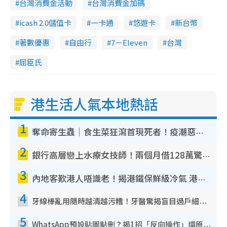
台灣消費金活動
台灣消費金加碼
icash 2.0儲值卡
一卡通
悠遊卡
新台幣
著數優惠
自由行
7－Eleven
台灣
屈臣氏
港生活人氣本地熱話
1
奪命寄生蟲｜食生菜狂瀉首現死者！疫潮惡化錄1.8萬宗病例 揭洗菜3大謬誤
2
銀行高層戀上水療女技師！兩個月借128萬驚覺「沉船」沉落火海 揭背後疑似邪教操控賣淫
3
內地客歎港人唔識老！揭港鐵保鮮級冷氣 港人求放過：咪投訴
4
牙線棒亂用隨時越清越污糟！牙醫驚揭盲目過戶細菌恐致蛀牙：呢種先係日常真保養
5
WhatsApp預設貼圖點刪？揭1招「反向操作」還原簡潔介面 附3步實測教學