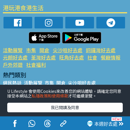
港玩港食港生活
活動展覽
市集
開倉
尖沙咀好去處
銅鑼灣好去處
元朗好去處
荃灣好去處
旺角好去處
社會
餐廳情報
戶外郊遊
社會福利
熱門類別
網民熱話
活動展覽
市集
開倉
尖沙咀好去處
銅鑼灣好去處
元朗好去處
荃灣好去處
旺角好去處
社會
U Lifestyle 會使用Cookies來改善您的網站體驗，請確定您同意
接受本網站之
私隱政策和使用條款
才可繼續瀏覽。
餐廳情報
戶外郊遊
熱門標籤
我已閱讀及同意
#UGO搵好去處
#人氣活動推介
#美食社群熱話
#親子玩樂好去處
#ULifestyle應用程式
#限時搶
本週好去處
#UJetso禮物放送
#ULifestyle商戶中心
#著數
#網絡熱話