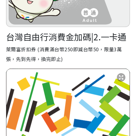
台灣自由行消費金加碼|2.一卡通
萊爾富
折扣
券 (消費滿台幣250即減台幣50，限量3萬
張，先到先得，換完即止
)