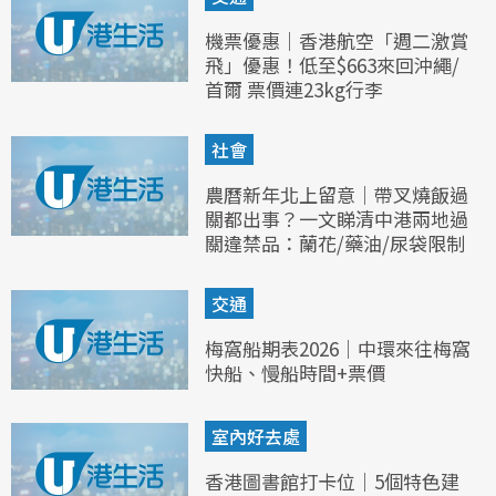
機票優惠｜香港航空「週二激賞
飛」優惠！低至$663來回沖繩/
首爾 票價連23kg行李
社會
農曆新年北上留意｜帶叉燒飯過
關都出事？一文睇清中港兩地過
關違禁品：蘭花/藥油/尿袋限制
交通
梅窩船期表2026｜中環來往梅窩
快船、慢船時間+票價
室內好去處
香港圖書館打卡位｜5個特色建