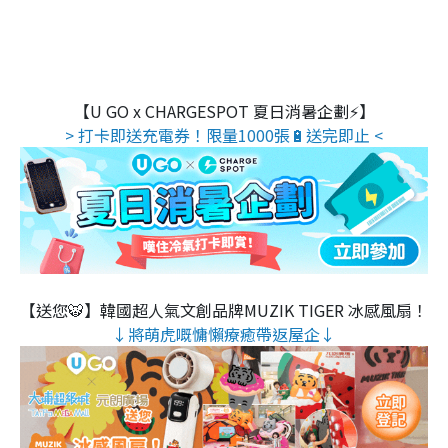
【U GO x CHARGESPOT 夏日消暑企劃⚡】
> 打卡即送充電券！限量1000張🔋送完即止 <
【送您🐯】韓國超人氣文創品牌MUZIK TIGER 冰感風扇！
↓將萌虎嘅慵懶療癒帶返屋企↓