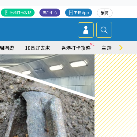
社群打卡攻略
商戶中心
下載 App
繁
简
周圍遊
18區好去處
香港打卡攻略
主題特集