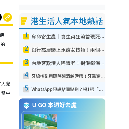
港生活人氣本地熱話
1
傳
奪命寄生蟲｜食生菜狂瀉首現死者！疫潮惡化錄1.8萬宗病例 揭洗菜3大謬誤
園的
2
銀行高層戀上水療女技師！兩個月借128萬驚覺「沉船」沉落火海 揭背後疑似邪教操控賣淫
3
內地客歎港人唔識老！揭港鐵保鮮級冷氣 港人求放過：咪投訴
4
金
牙線棒亂用隨時越清越污糟！牙醫驚揭盲目過戶細菌恐致蛀牙：呢種先係日常真保養
有人覺
5
WhatsApp預設貼圖點刪？揭1招「反向操作」還原簡潔介面 附3步實測教學
。當中
U GO 本週好去處