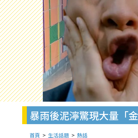
暴雨後泥濘驚現大量「金幣
首頁
生活話題
熱話