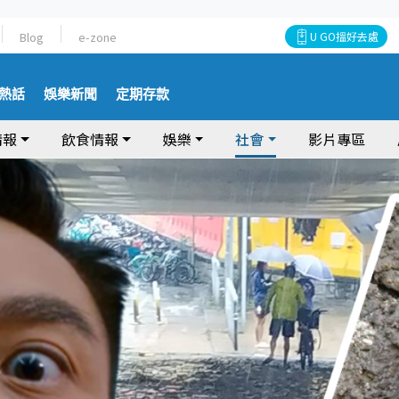
Blog
e-zone
U GO搵好去處
熱話
娛樂新聞
定期存款
情報
飲食情報
娛樂
社會
影片專區