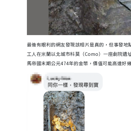
最後有眼利的網友發現該相片是真的，但事發地點
工人在米蘭以北城市科莫（Como）一座劇院遺
馬帝國末期公元474年的金幣，價值可能高達好