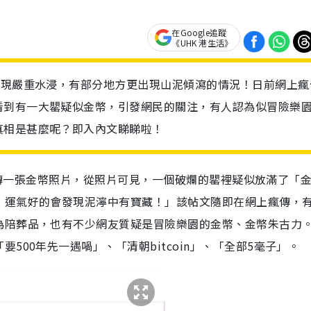
在Google追蹤
《UHK 港生活》
出現嚴重水浸，有部分地方更出現山泥傾瀉的情況！日前網上瘋
看到有一大罌疑似金幣，引發網民的關注，有人認為似冒險樂
真相是甚麼呢？即入內文睇睇啦！
i」瘋傳一張金幣照片，從照片可見，一個破爛的罌裡疑似放滿了「
，運氣好的會發現泥濘中有寶藏！」該帖文隨即在網上瘋傳，
為陪葬品，也有不少網友質疑是冒險樂園的金幣、金幣朱古力
500年先一遇喎」、「清朝bitcoin」、「全部5毫子」。