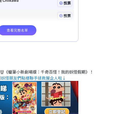
睇👹《蠟筆小新劇場版：千奇百怪！我的妖怪假期》！
同妖怪朋友們點樣聯手拯救屋企人啦↓