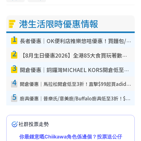
港生活限時優惠情報
1
長者優惠｜OK便利店推樂悠咭優惠！買麵包/牛奶/保健品拍卡即減
2
【8月生日優惠2026】全港85大食買玩著數攻略 自助餐/火鍋放題同行免費＋誠品/DONKI送現金券
3
開倉優惠｜銅鑼灣MICHAEL KORS開倉低至17折！直擊$500起買手袋/銀包/鞋款 必買經典Jet Set系列
4
開倉優惠｜馬拉松開倉低至3折！直擊$99起買adidas／New Balance／Puma鞋款 STANLEY保溫杯劈價至$119起
5
廚具優惠｜普樂氏/意美廚/Buffalo廚具低至3折！$89起買煎鍋／炒鑊／個人鍋 同場小家電激減至$99起