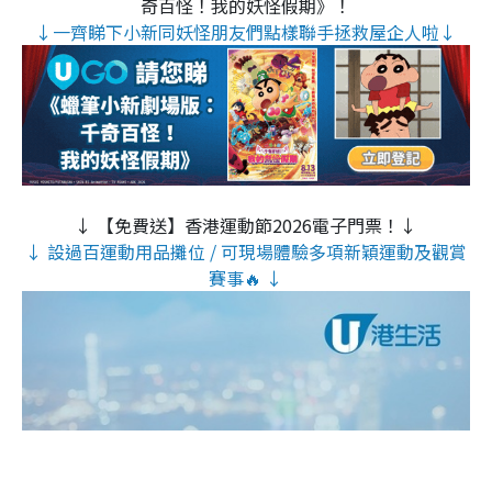
奇百怪！我的妖怪假期》！
↓一齊睇下小新同妖怪朋友們點樣聯手拯救屋企人啦↓
↓ 【免費送】香港運動節2026電子門票！↓
↓ 設過百運動用品攤位 / 可現場體驗多項新穎運動及觀賞
賽事🔥 ↓