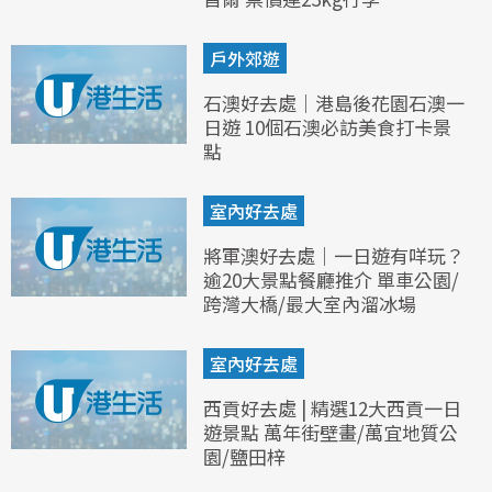
戶外郊遊
石澳好去處｜港島後花園石澳一
日遊 10個石澳必訪美食打卡景
點
室內好去處
將軍澳好去處｜一日遊有咩玩？
逾20大景點餐廳推介 單車公園/
跨灣大橋/最大室內溜冰場
室內好去處
西貢好去處 | 精選12大西貢一日
遊景點 萬年街壁畫/萬宜地質公
園/鹽田梓