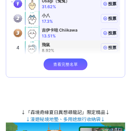
↓「森境奇緣夏日異想尋龍記」限定精品↓
↓漫遊秘境地墊、多用途旅行收納袋↓