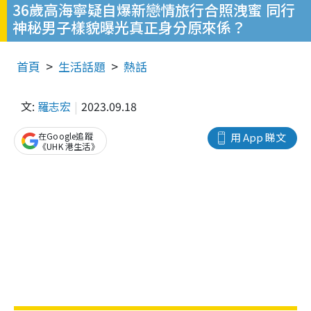
36歲高海寧疑自爆新戀情旅行合照洩蜜 同行
神秘男子樣貌曝光真正身分原來係？
首頁
生活話題
熱話
文:
羅志宏
2023.09.18
在Google追蹤
用 App 睇文
《UHK 港生活》