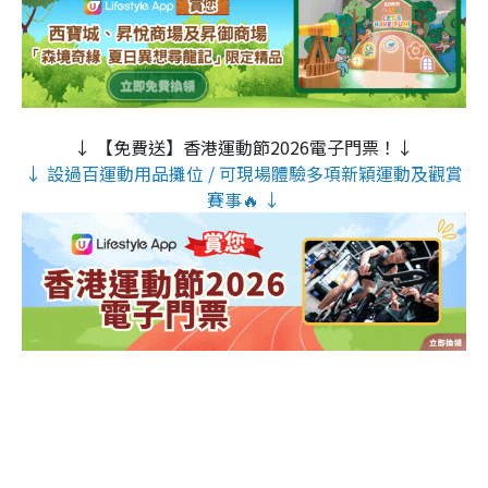
↓ 【免費送】香港運動節2026電子門票！↓
↓ 設過百運動用品攤位 / 可現場體驗多項新穎運動及觀賞
賽事🔥 ↓