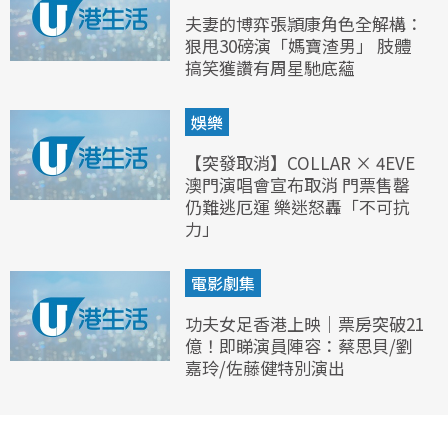
夫妻的博弈張頴康角色全解構：
狠甩30磅演「媽寶渣男」 肢體
搞笑獲讚有周星馳底蘊
娛樂
【突發取消】COLLAR × 4EVE
澳門演唱會宣布取消 門票售罄
仍難逃厄運 樂迷怒轟「不可抗
力」
電影劇集
功夫女足香港上映｜票房突破21
億！即睇演員陣容：蔡思貝/劉
嘉玲/佐藤健特別演出