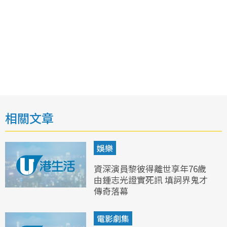
相關文章
娛樂
資深演員黎彼得離世享年76歲
由鍾志光證實死訊 填詞界鬼才
傳奇落幕
電影劇集