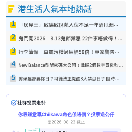
港生活人氣本地熱話
1
「居屋王」啟德啟悅苑入伙不足一年淪甩漏之王！插頭噴火花致大停電 多戶業主全屋家電報銷
2
鬼門開2026｜8.13鬼節禁忌 22件事唔做得！燒肉、刺身要少食？半夜勿吹口哨/打呢個電話
3
行李清潔｜車轆污糟過馬桶58倍！專家警告忌用酒精抹 教1招免污手除菌
4
New Balance型號密碼大公開！識睇2個數字買鞋秒知功能免中伏 附5大熱門鞋款
5
剪頭髮都要擇日？司徒法正提醒3大禁忌日子 隨時剪走財運！呢日剪髮恐「剪壽命」？