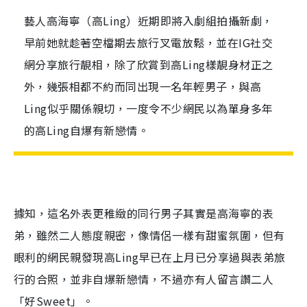
藝人高海寧（高Ling）近期即將入劇組拍攝新劇，
早前她就趁著空檔期去旅行叉電放鬆，並在IG社交
網分享旅行靚相，除了欣賞到高Ling樣靚身材正之
外，幾張相都不約而同出現一名年輕男子，與高
Ling似乎關係親切，一度令不少網民以為單身多年
的高Ling自爆有新戀情。
據知，這名外表更稚緻的同行男子其實是高海寧的表
弟，雖然二人態度親密，像情侶一樣有甜蜜氛圍，但有
眼利的網民親發現高Ling早已在上月已分享過與表弟旅
行的合照，並非自爆新戀情，不過亦有人留言讚二人
「好Sweet」。