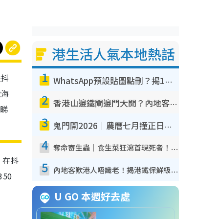
港生活人氣本地熱話
1
在抖
WhatsApp預設貼圖點刪？揭1招「反向操作」還原簡潔介面 附3步實測教學
做海
2
香港山邊鐵閘邊門大開？內地客困惑意義何在！網民神回覆：呢種叫法理性防禦
睇睇
3
鬼門開2026｜農曆七月撞正日全食特別邪？專家警告切忌做一事！揭4大禁忌+2招保平安
4
奪命寄生蟲｜食生菜狂瀉首現死者！疫潮惡化錄1.8萬宗病例 揭洗菜3大謬誤
，在抖
5
內地客歎港人唔識老！揭港鐵保鮮級冷氣 港人求放過：咪投訴
50
U GO 本週好去處