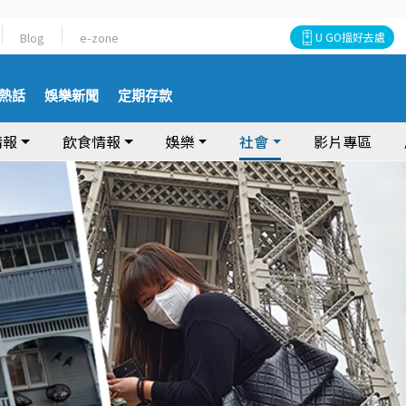
Blog
e-zone
U GO搵好去處
熱話
娛樂新聞
定期存款
情報
飲食情報
娛樂
社會
影片專區