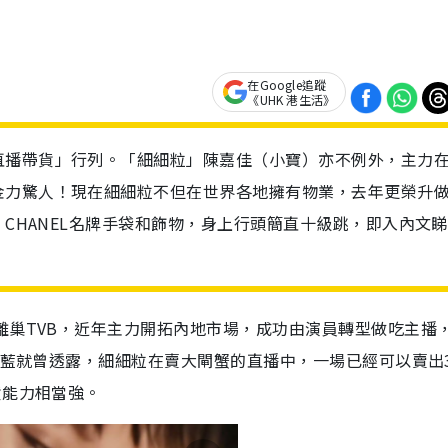
在Google追蹤
《UHK 港生活》
直播帶貨」行列。「細細粒」陳嘉佳（小寶）亦不例外，主力
金力驚人！現在細細粒不但在世界各地擁有物業，去年更榮升
、CHANEL名牌手袋和飾物，身上行頭簡直十級跳，即入內文
離巢TVB，近年主力開拓內地市場，成功由演員轉型做吃主播
祖藍就曾透露，細細粒在賣大閘蟹的直播中，一場已經可以賣出3
貨能力相當強。