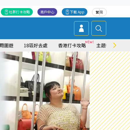
社群打卡攻略
商戶中心
下載 App
繁
简
周圍遊
18區好去處
香港打卡攻略
主題特集