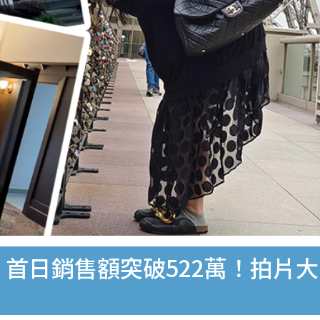
 首日銷售額突破522萬！拍片