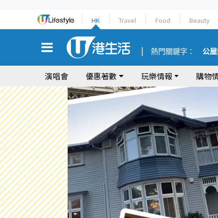
HK
Travel
Food
Beauty
熱門關鍵字：
公屋
演唱會
優惠著數
玩樂情報
購物