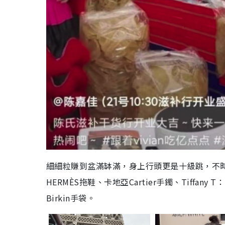
細細粒
賺到盆滿缽滿，身上行頭更是十級跳，不時
HERMÈS拖鞋、卡地亞Cartier手鐲、Tiffa
Birkin手袋。