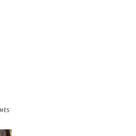
、
MÈS