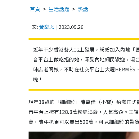
首頁
生活話題
熱話
文:
黃樂恩
2023.09.26
近年不少香港藝人北上發展，紛紛加入內地「
音平台上做吃播的她，深受內地網民歡迎，吸
味店老闆娘，不時在社交平台上大曬HERMÈS
啦！
現年38歲的「細細粒」陳嘉佳（小寶）約滿正式
音平台上擁有128.8萬粉絲追蹤，人氣高企。王
萬，賣牛扒更可以賣出500萬，可見細細粒的帶