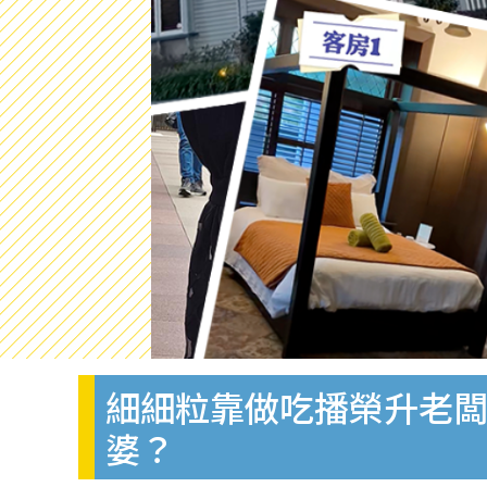
細細粒靠做吃播榮升老闆
婆？