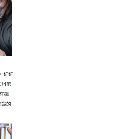
，細細
杭州第
在鏡
認識的