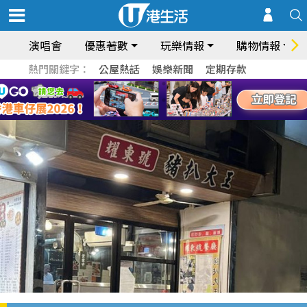
演唱會
優惠著數
玩樂情報
購物情報
熱門關鍵字：
公屋熱話
娛樂新聞
定期存款