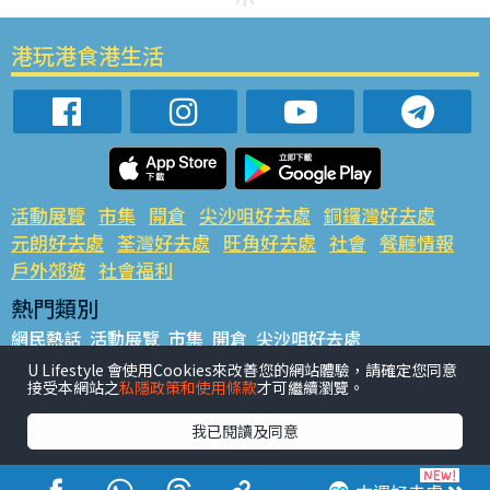
港玩港食港生活
活動展覽
市集
開倉
尖沙咀好去處
銅鑼灣好去處
元朗好去處
荃灣好去處
旺角好去處
社會
餐廳情報
戶外郊遊
社會福利
熱門類別
網民熱話
活動展覽
市集
開倉
尖沙咀好去處
銅鑼灣好去處
元朗好去處
荃灣好去處
旺角好去處
社會
U Lifestyle 會使用Cookies來改善您的網站體驗，請確定您同意
接受本網站之
私隱政策和使用條款
才可繼續瀏覽。
餐廳情報
戶外郊遊
熱門標籤
我已閱讀及同意
#UGO搵好去處
#人氣活動推介
#美食社群熱話
#親子玩樂好去處
#ULifestyle應用程式
#限時搶