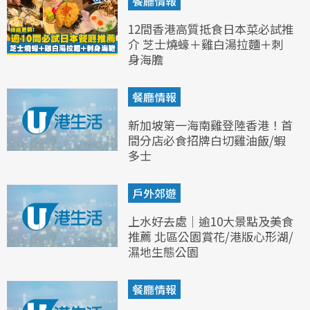
餐廳情報
12間香港高質抵食日本菜必試推
介 芝士燒蠔＋雞白湯拉麵＋刺
身海膽
餐廳情報
新加坡第一海南雞登陸香港！首
間分店必食招牌白切雞油飯/蝦
多士
戶外郊遊
上水好去處｜逾10大景點及美食
推薦 北區公園賞花/港版心形湖/
濕地生態公園
餐廳情報