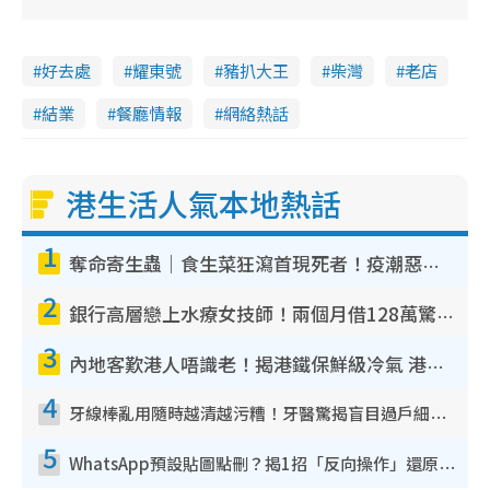
好去處
耀東號
豬扒大王
柴灣
老店
結業
餐廳情報
網絡熱話
港生活人氣本地熱話
1
奪命寄生蟲｜食生菜狂瀉首現死者！疫潮惡化錄1.8萬宗病例 揭洗菜3大謬誤
2
銀行高層戀上水療女技師！兩個月借128萬驚覺「沉船」沉落火海 揭背後疑似邪教操控賣淫
3
內地客歎港人唔識老！揭港鐵保鮮級冷氣 港人求放過：咪投訴
4
牙線棒亂用隨時越清越污糟！牙醫驚揭盲目過戶細菌恐致蛀牙：呢種先係日常真保養
5
WhatsApp預設貼圖點刪？揭1招「反向操作」還原簡潔介面 附3步實測教學