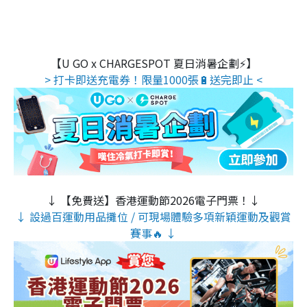
【U GO x CHARGESPOT 夏日消暑企劃⚡】
> 打卡即送充電券！限量1000張🔋送完即止 <
↓ 【免費送】香港運動節2026電子門票！↓
↓ 設過百運動用品攤位 / 可現場體驗多項新穎運動及觀賞
賽事🔥 ↓