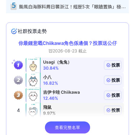
5
颱風白海豚料周日襲浙江！經歷5次「眼牆置換」極罕見 成登陸內地最長途颱風