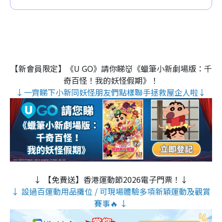
【新會員限定】《U GO》請你睇👹《蠟筆小新劇場版：千
奇百怪！我的妖怪假期》！
↓一齊睇下小新同妖怪朋友們點樣聯手拯救屋企人啦↓
↓ 【免費送】香港運動節2026電子門票！↓
↓ 設過百運動用品攤位 / 可現場體驗多項新穎運動及觀賞
賽事🔥 ↓