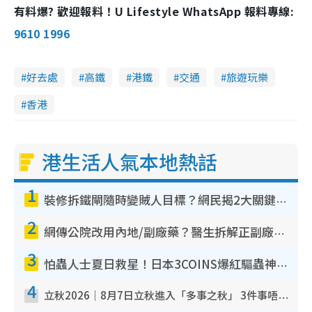
有料爆? 歡迎報料！U Lifestyle WhatsApp 報料專線:
9610 1996
好去處
高鐵
港鐵
交通
旅遊玩樂
香港
港生活人氣本地熱話
1
裝修拆鐵閘隨時變賊人目標？網民揭2大關鍵用途：裝新式等於白裝？附新舊鐵閘分別
2
網傳公院改用內地/副廠藥？醫生拆解正副廠分別 揭4類人換藥隨時出事
3
怕蟲人士夏日救星！日本3COINS爆紅驅蟲神器$45起 1招「全程免觸碰」輕鬆搞定小強
4
立秋2026｜8月7日立秋進入「多事之秋」 3件事唔做得！專家教6招開運 清枱頭／銀包納氣接好運