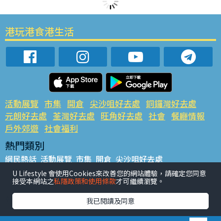
港玩港食港生活
活動展覽
市集
開倉
尖沙咀好去處
銅鑼灣好去處
元朗好去處
荃灣好去處
旺角好去處
社會
餐廳情報
戶外郊遊
社會福利
熱門類別
網民熱話
活動展覽
市集
開倉
尖沙咀好去處
銅鑼灣好去處
元朗好去處
荃灣好去處
旺角好去處
社會
U Lifestyle 會使用Cookies來改善您的網站體驗，請確定您同意
接受本網站之
私隱政策和使用條款
才可繼續瀏覽。
餐廳情報
戶外郊遊
熱門標籤
我已閱讀及同意
#UGO搵好去處
#人氣活動推介
#美食社群熱話